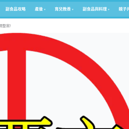
副食品攻略
產後
育兒教養
副食品與料理
親子
調整案!