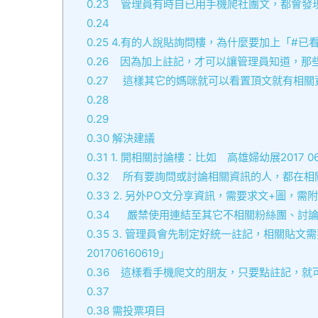
0.23
管理員有時自已用手機爬社團文，都會發現
0.24
0.25
4.有的人說貼詢問樓，為什麼要加上「#已
0.26
因為加上註記，才可以讓管理員知道，那些
0.27
這樣其它的媽咪就可以看置頂文就有相關資
0.28
0.29
0.30
解決建議
0.31
1. 開相關討論樓：比如 高雄婦幼展2017 06/16~0
0.32
所有要詢問或討論相關資訊的人，都在相關
0.33
2. 另外PO文分享資訊，需要求文+圖，
0.34
嚴禁使用連結至其它不相關粉絲團、討論
0.35
3. 管理員會先制定好統一註記，相關貼文
201706160619」
0.36
這樣看手機爬文的朋友，只要點註記，就可
0.37
0.38
需投票項目