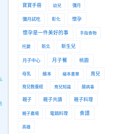
寶寶手冊
幼兒
彌月
懷孕
彌月試吃
彰化
懷孕是一件美好的事
手指食物
新生兒
托嬰
新北
月子餐
月子中心
桃園
育兒
母乳
繪本
繪本書單
私
育兒教養經
育兒知識
腸病毒
親子
親子共讀
親子料理
過
食譜
親子農場
電鍋料理
高雄