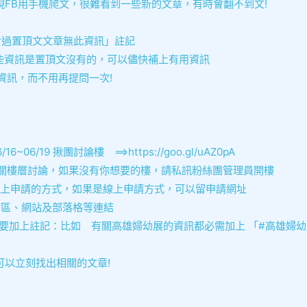
FB用手機爬文，很難看到一些新的文章，有時會翻不到文!
看過置頂文文章無此資訊」註記
資訊是置頂文沒有的，可以儘快補上有用資訊
訊，而不用再提問一次!
6/19 揪團討論樓 ==>https://goo.gl/uAZ0pA
樓層討論，如果沒有你想要的樓，請私訊粉絲團管理員開樓
需附上申請的方式，如果是線上申請方式，可以留申請網址
區、網站及部落格等連結
需要加上註記：比如 有關高雄婦幼展的資訊都必需加上 「#高雄婦幼
以立刻找出相關的文章!