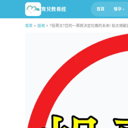
育兒教養經
首頁
懷孕
首頁
>
版規
>
?投票文?您的一票將決定社團的未來! 貼文規範