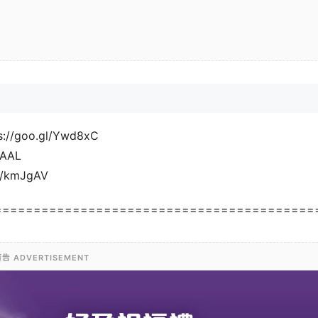
goo.gl/Ywd8xC
xAAL
/kmJgAV
=========================================
告 ADVERTISEMENT