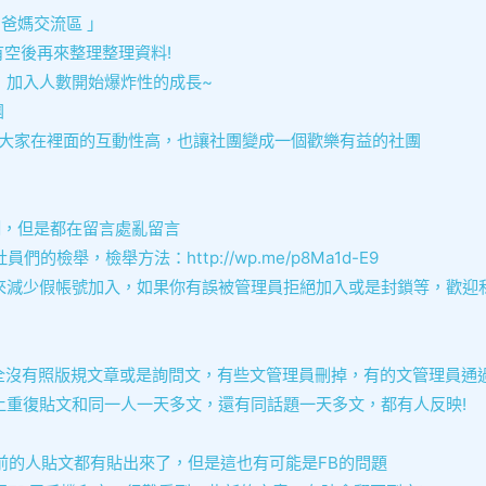
 爸媽交流區 」
空後再來整理整理資料!
，加入人數開始爆炸性的成長~
團
且大家在裡面的互動性高，也讓社團變成一個歡樂有益的社團
制，但是都在留言處亂留言
舉，檢舉方法：http://wp.me/p8Ma1d-E9
減少假帳號加入，如果你有誤被管理員拒絕加入或是封鎖等，歡迎
多完全沒有照版規文章或是詢問文，有些文管理員刪掉，有的文管理員通
重復貼文和同一人一天多文，還有同話題一天多文，都有人反映!
前的人貼文都有貼出來了，但是這也有可能是FB的問題