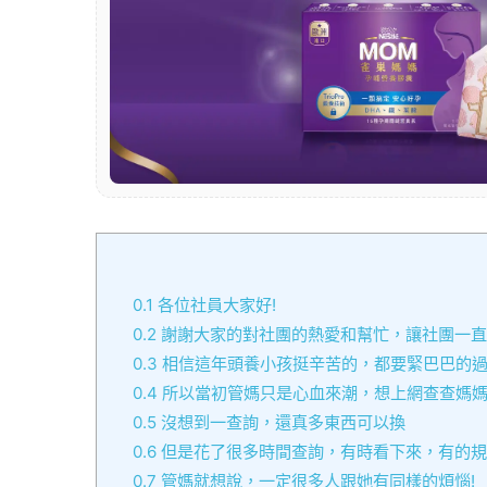
0.1
各位社員大家好!
0.2
謝謝大家的對社團的熱愛和幫忙，讓社團一直
0.3
相信這年頭養小孩挺辛苦的，都要緊巴巴的過
0.4
所以當初管媽只是心血來潮，想上網查查媽媽
0.5
沒想到一查詢，還真多東西可以換
0.6
但是花了很多時間查詢，有時看下來，有的規
0.7
管媽就想說，一定很多人跟她有同樣的煩惱!