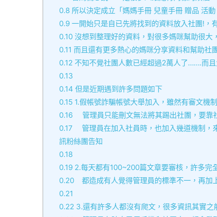
0.8
所以決定成立「媽媽手冊 兒童手冊 贈品 活動
0.9
一開始只是自已先將找到的資料放入社團!，有
0.10
沒想到整理好的資料，對很多媽咪幫助很大
0.11
而且還有更多熱心的媽咪分享資料和幫助社
0.12
不知不覺社團人數已經超過2萬人了…….而
0.13
0.14
但是近期遇到許多問題如下
0.15
1.假帳號詐騙帳號大舉加入，雖然有審文機
0.16
管理員只能刪文無法將其踢出社團，要靠社員們的檢
0.17
管理員在加入社員時，也加入幾道機制，來
訊粉絲團告知
0.18
0.19
2.每天都有100~200篇文章要審核，許
0.20
都造成有人覺得管理員的標準不一，再加上
0.21
0.22
3.還有許多人都沒有爬文，很多資訊其實之