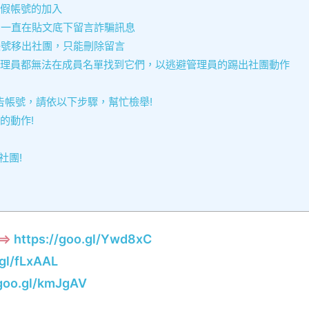
假帳號的加入
一直在貼文底下留言詐騙訊息
號移出社團，只能刪除留言
理員都無法在成員名單找到它們，以逃避管理員的踢出社團動作
帳號，請依以下步驟，幫忙檢舉!
的動作!
社團!
=>
https://goo.gl/Ywd8xC
.gl/fLxAAL
/goo.gl/kmJgAV