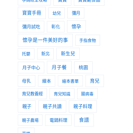
寶寶手冊
幼兒
彌月
懷孕
彌月試吃
彰化
懷孕是一件美好的事
手指食物
新生兒
托嬰
新北
月子餐
月子中心
桃園
育兒
母乳
繪本
繪本書單
育兒教養經
育兒知識
腸病毒
親子
親子共讀
親子料理
食譜
親子農場
電鍋料理