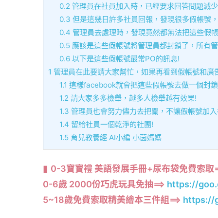
0.2
管理員在社員加入時，已經要求回答問題減少
0.3
但是這幾日許多社員回報，發現很多假帳號，
0.4
管理員去處理時，發現竟然都無法把這些假帳
0.5
應該是這些假帳號將管理員都封鎖了，所有管
0.6
以下是這些假帳號最常PO的訊息!
1
管理員在此要請大家幫忙，如果再看到假帳號和廣告
1.1
這樣facebook就會把這些假帳號去做一個封鎖
1.2
請大家多多檢舉，越多人檢舉越有效果!
1.3
管理員也會努力儘力去把關，不讓假帳號加入
1.4
留給社員一個乾淨的社團!
1.5
育兒教養經 AI小編 小茵媽媽
0-3寶寶禮 美語發展手冊+尿布袋免費索取=
0-6歲 2000份巧虎玩具免抽==>
https://goo
5~18歲免費索取精美繪本三件組==>
https:/