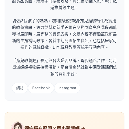
副食品食譜、媽媽手冊換禮攻略、育兒補助懶人包、親子旅
遊推薦等主題。
身為3個孩子的媽媽，婉翎媽咪將親身育兒經驗轉化為實用
的教養資訊，致力於幫助新手爸媽在孕期到育兒各階段都能
獲得最即時、最完整的資訊支援。文章內容不僅涵蓋政府最
新的生育補助政策、各縣市幼兒園招生資訊，也包括居家可
操作的感統遊戲、DIY 玩具教學等親子互動內容。
「育兒教養經」長期與各大婦嬰品牌、母嬰通路合作，每月
舉辦媽媽禮物袋抽獎活動，是台灣育兒社群中深受媽媽們信
賴的資訊平台。
網站
Facebook
Instagram
讀完還有疑問？問小茵媽媽 →