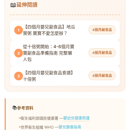
📖
延伸閱讀
【四個月嬰兒副食品】地瓜
4個月副食品
1
葉粥 寶寶不愛怎麼辦？
從十倍粥開始：4-6個月寶
寶副食品準備指南 完整懶
4個月副食品
2
人包
【四個月嬰兒副食品食譜】
4個月副食品
3
十倍粥
📚
參考資料
嬰幼兒健康照護
衛生福利部國民健康署 —
嬰兒餵養指南
世界衛生組織 WHO —