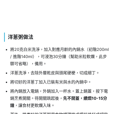
洋蔥粥
做法
將20克白米洗淨，加入對應月齡的內鍋水（初階200ml
/ 進階140ml），可浸泡30分鐘（幫助米粒軟爛，此步
驟可省略），備用。
洋蔥洗淨，去除外層乾皮與頭尾硬梗，切成細丁。
將切好的洋蔥丁加入已裝有米與水的內鍋中。
將內鍋放入電鍋，外鍋加入一杯水。蓋上鍋蓋，按下電
鍋烹煮開關。待開關跳起後，
先不開蓋，續燜10-15分
鐘
，讓食材更軟爛入味。