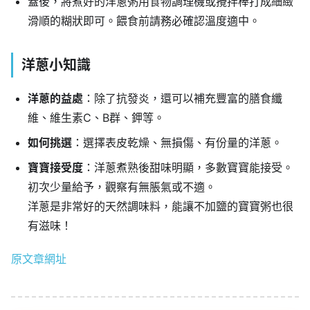
蓋後，將煮好的洋蔥粥用食物調理機或攪拌棒打成細緻
滑順的糊狀即可。餵食前請務必確認溫度適中。
洋蔥小知識
洋蔥的益處
：除了抗發炎，還可以補充豐富的膳食纖
維、維生素C、B群、鉀等。
如何挑選
：選擇表皮乾燥、無損傷、有份量的洋蔥。
寶寶接受度
：洋蔥煮熟後甜味明顯，多數寶寶能接受。
初次少量給予，觀察有無脹氣或不適。
洋蔥是非常好的天然調味料，能讓不加鹽的寶寶粥也很
有滋味！
原文章網址