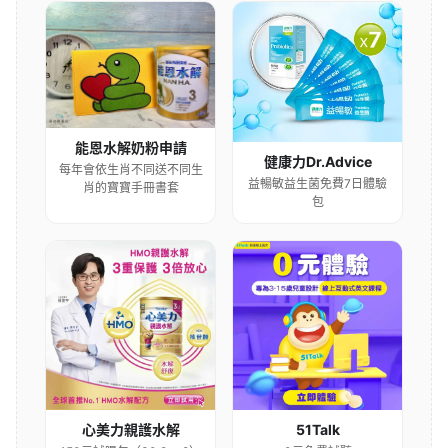
能恩水解奶粉申請
健康力Dr.Advice
每年會依生肖不同送不同生
益暢敏益生菌免費7日體驗
肖的寶寶手冊書套
包
心美力親護水解
51Talk