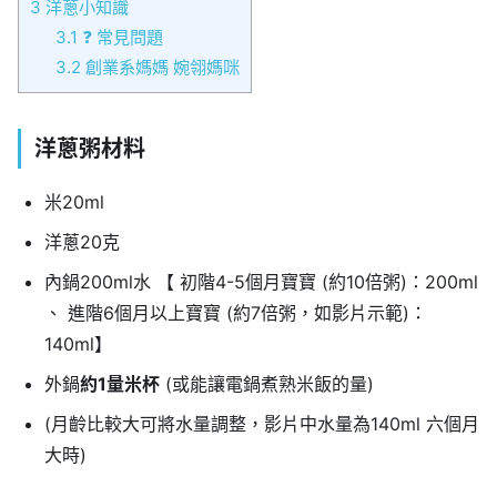
3
洋蔥小知識
3.1
❓ 常見問題
3.2
創業系媽媽 婉翎媽咪
洋蔥粥
材料
米20ml
洋蔥20克
內鍋200ml水 【 初階4-5個月寶寶 (約10倍粥)：200ml
、 進階6個月以上寶寶 (約7倍粥，如影片示範)：
140ml】
外鍋
約1量米杯
(或能讓電鍋煮熟米飯的量)
(月齡比較大可將水量調整，影片中水量為140ml 六個月
大時)