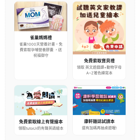
雀巢媽媽禮
雀巢1000天營養計畫，免
費索取孕哺營養膠囊 ，送
祝福御守
免費索取寶貝禮
領取 英文遊戲課+動物字母
A~Z著色練寫本
康軒雜誌試讀本
免費索取線上有聲繪本
還有加碼再抽桌遊喔!
領取tutorJr的有聲英語繪本