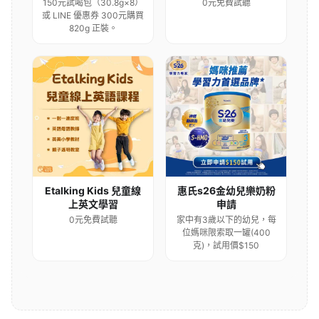
150元試喝包（30.8g×8）
0元免費試聽
或 LINE 優惠券 300元購買
820g 正裝。
Etalking Kids 兒童線
惠氏s26金幼兒樂奶粉
上英文學習
申請
0元免費試聽
家中有3歲以下的幼兒，每
位媽咪限索取一罐(400
克)，試用價$150