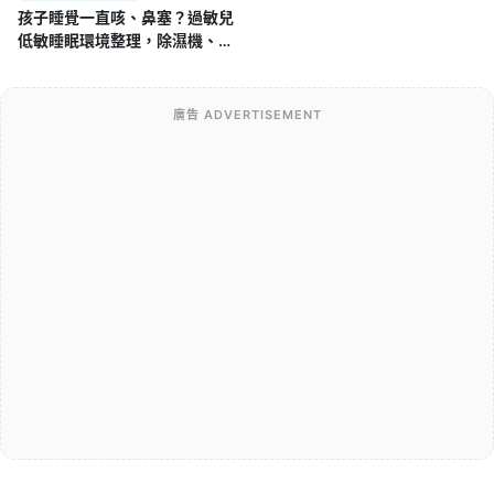
孩子睡覺一直咳、鼻塞？過敏兒
低敏睡眠環境整理，除濕機、空
氣清淨機怎麼用
廣告 ADVERTISEMENT