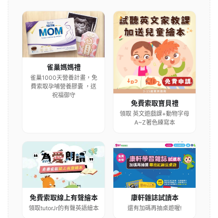
雀巢媽媽禮
雀巢1000天營養計畫，免
費索取孕哺營養膠囊 ，送
祝福御守
免費索取寶貝禮
領取 英文遊戲課+動物字母
A~Z著色練寫本
康軒雜誌試讀本
免費索取線上有聲繪本
還有加碼再抽桌遊喔!
領取tutorJr的有聲英語繪本