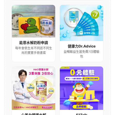
能恩水解奶粉申請
健康力Dr.Advice
每年會依生肖不同送不同生
益暢敏益生菌免費7日體驗
肖的寶寶手冊書套
包
心美力親護水解
51Talk