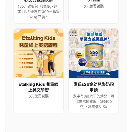
150元試喝包（30.8g×8）
0元免費試聽
或 LINE 優惠券 300元購買
820g 正裝。
Etalking Kids 兒童線
惠氏s26金幼兒樂奶粉
上英文學習
申請
0元免費試聽
家中有3歲以下的幼兒，每
位媽咪限索取一罐(400
克)，試用價$150