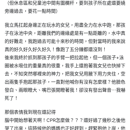
（但休息區和兒童池中間有圍欄杆，要到孩子所在處還要繞
旁邊過去，要花一點時間）
我立馬扛起身邊正在玩水的女兒，用盡全力在水中跑，那孩
子在泳池中央，距離我們的邊緣處是有一點距離的，水中真
的好難走，我跑過去可能十來秒的時間，但對當時的我來說
真的好久好久好久好久！像跑了五分鐘都還沒到！
後來我終於抓到那孩子的手臂一把拉起他，但一個孩子+泳
圈被水吸住的重量真的很重，我手上還抱著我女兒也快掉下
去，不知突然哪裡來的神力，把我女兒用腋下用力夾住，空
出兩隻手抱起那孩子，一直對他喊你有沒有怎麼樣？他臉色
發白、兩眼瞪大、嘴巴張開瞪著我！卻沒有發出聲音⋯我嚇
死了！
那個表情我到現在還記得
腦中開始想著天啊！CPR怎麼做？？？還好過了幾秒之後他
哭了出來，這時候他的媽媽也正好趕到，趕緊抱他上岸，他