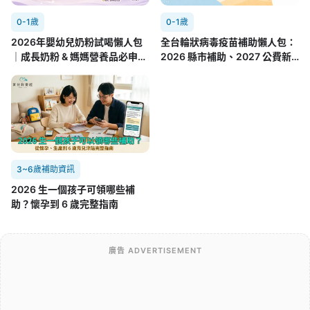
0-1歲
0-1歲
2026年嬰幼兒奶粉試喝懶人包
全台輪狀病毒疫苗補助懶人包：
｜成長奶粉 & 媽媽營養品必申請
2026 縣市補助、2027 公費新
攻略(7/22更新)
制與接種時間一次看
3~6歲補助資訊
2026 生一個孩子可領哪些補
助？懷孕到 6 歲完整指南
廣告 ADVERTISEMENT