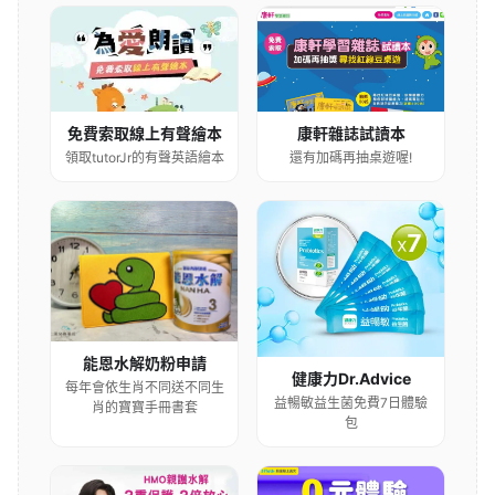
康軒雜誌試讀本
免費索取線上有聲繪本
還有加碼再抽桌遊喔!
領取tutorJr的有聲英語繪本
能恩水解奶粉申請
健康力Dr.Advice
每年會依生肖不同送不同生
益暢敏益生菌免費7日體驗
肖的寶寶手冊書套
包