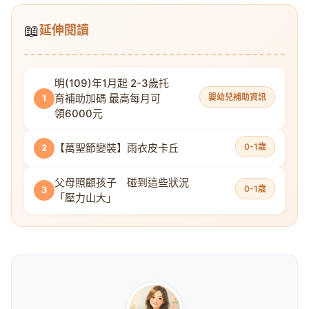
📖
延伸閱讀
明(109)年1月起 2-3歲托
育補助加碼 最高每月可
嬰幼兒補助資訊
1
領6000元
【萬聖節變裝】雨衣皮卡丘
0-1歲
2
父母照顧孩子 碰到這些狀況
0-1歲
3
「壓力山大」