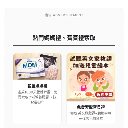
廣告 ADVERTISEMENT
熱門媽媽禮、寶寶禮索取
雀巢媽媽禮
雀巢1000天營養計畫，免
費索取孕哺營養膠囊 ，送
祝福御守
免費索取寶貝禮
領取 英文遊戲課+動物字母
A~Z著色練寫本