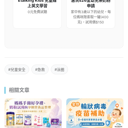
Etalking Kids 兒童線
惠氏s26金幼兒樂奶粉
上英文學習
申請
0元免費試聽
家中有3歲以下的幼兒，每
位媽咪限索取一罐(400
克)，試用價$150
#兒童安全
#急救
#泳圈
相關文章