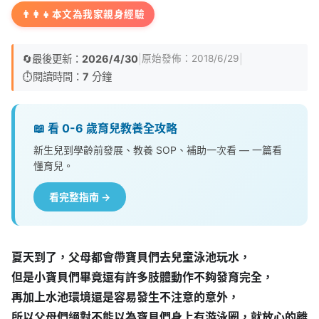
👨‍👩‍👧
本文為我家親身經驗
🔄
最後更新：
2026/4/30
|
|
原始發佈：
2018/6/29
⏱️
閱讀時間：
7
分鐘
📖 看 0-6 歲育兒教養全攻略
新生兒到學齡前發展、教養 SOP、補助一次看 — 一篇看
懂育兒。
看完整指南 →
夏天到了，父母都會帶寶貝們去兒童泳池玩水，
但是小寶貝們畢竟還有許多肢體動作不夠發育完全，
再加上水池環境還是容易發生不注意的意外，
所以父母們絕對不能以為寶貝們身上有游泳圈，就放心的離