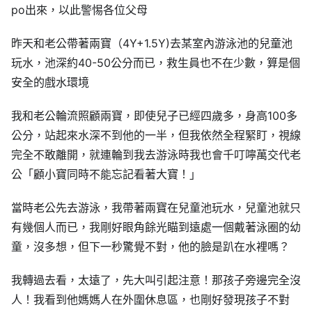
po出來，以此警惕各位父母
昨天和老公帶著兩寶（4Y+1.5Y)去某室內游泳池的兒童池
玩水，池深約40-50公分而已，救生員也不在少數，算是個
安全的戲水環境
我和老公輪流照顧兩寶，即使兒子已經四歲多，身高100多
公分，站起來水深不到他的一半，但我依然全程緊盯，視線
完全不敢離開，就連輪到我去游泳時我也會千叮嚀萬交代老
公「顧小寶同時不能忘記看著大寶！」
當時老公先去游泳，我帶著兩寶在兒童池玩水，兒童池就只
有幾個人而已，我剛好眼角餘光瞄到遠處一個戴著泳圈的幼
童，沒多想，但下一秒驚覺不對，他的臉是趴在水裡嗎？
我轉過去看，太遠了，先大叫引起注意！那孩子旁邊完全沒
人！我看到他媽媽人在外圍休息區，也剛好發現孩子不對