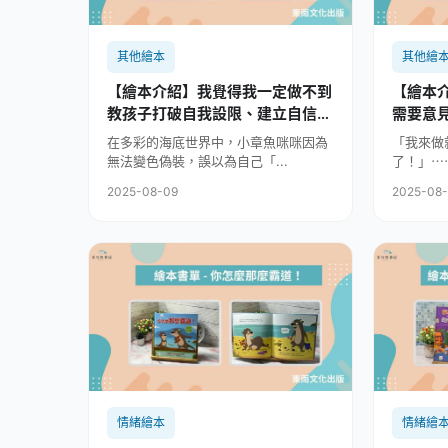
其他繪本
其他繪
【繪本介紹】我覺得我一定做不到
【繪本介
教孩子打破自我設限、建立自信的
需要意
SEL繪本
合作的S
在多彩的海底世界中，小章魚咪咪因為
「我來做
無法變色偽裝，誤以為自己「...
了！」⋯
2025-08-09
2025-08
情緒繪本
情緒繪