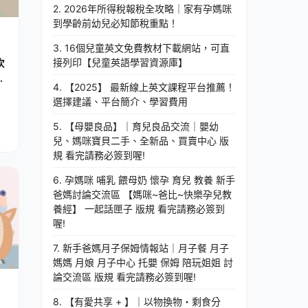
2. 2026年所得稅報稅全攻略｜家有孕媽咪
到學齡前幼兒必知節稅重點！
3. 16個兒童英文免費教材下載網站，可直
接列印【兒童英語學習資源庫】
吹
一
4. 【2025】 最新線上英文課程平台推薦！
選擇建議、平台簡介、學習費用
5. 【母嬰良品】｜育兒良品交流｜嬰幼
兒、媽咪寶貝二手、全新品、買賣中心 版
規 看完請務必簽到喔!
6. 孕媽咪 哺乳 餵母奶 懷孕 育兒 教養 新手
爸媽討論交流區 【媽咪~爸比~快樂孕兒教
養經】 一起話匣子 版規 看完請務必簽到
喔!
7. 新手爸媽月子保姆情報站｜月子餐 月子
媽媽 月娘 月子中心 托嬰 保姆 陪玩姐姐 討
論交流區 版規 看完請務必簽到喔!
8. 【有愛共享 + 】｜以物換物・剩食分