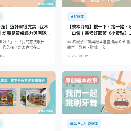
本
其他繪本
紹】這計畫很完美 -我不
【繪本介紹】按一下、搖一搖、
見 培養兒童領導力與團隊
一口氣！準備好跟著《小黃點》
EL繪本
起探險了嗎？
就好！」、「我的方法最棒
📖 看親子共讀與繪本選書指南 0-6 歲
⋯您的孩子是否也常在...
繪本、教具、遊戲一次...
-02
2025-08-02
本
學習生活行為繪本