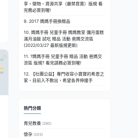
享・徵物・資源共享（嚴禁買賣）版規 看
完務必簽到喔!
9. 2017 媽媽手冊換贈品
10. 媽媽手冊 兒童手冊 媽媽教室 彌月蛋糕
滿月油飯 試吃 贈品 活動 爸媽交流區
(2022/03/27 最新版規更新)
11. ?媽媽手冊 兒童手冊 贈品 活動 爸媽交
流區 版規? 看完請務必簽到喔!
12. 【社團公益】專門收容小寶寶的希恩之
家，目前入不敷出，希望各界伸援手
熱門分類
育兒教養
(280)
懷孕
(205)