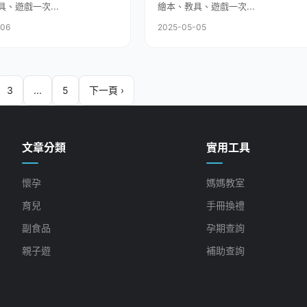
、遊戲一次...
繪本、教具、遊戲一次...
-06
2025-05-05
3
...
5
下一頁 ›
文章分類
實用工具
懷孕
媽媽教室
育兒
手冊換禮
副食品
孕期查詢
親子遊
補助查詢