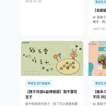
2025-07-22
學習生
【自創
📖 看親
繪本、教具
2025-06
學習生活行為繪本
學習生
【親子共讀&延伸遊戲】我不要吃
【繪本
豆子
不同 
家中有挑食的孩子，除了可以透過食農
📖 看親