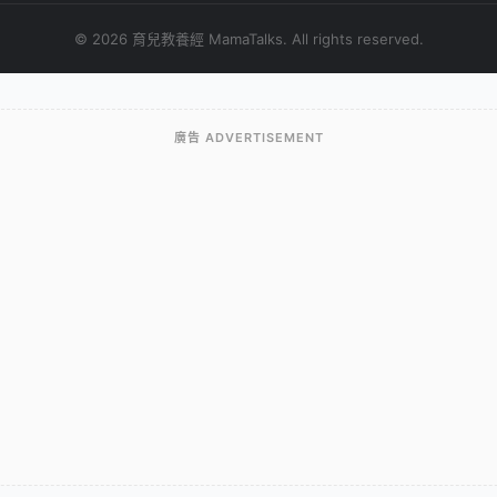
© 2026 育兒教養經 MamaTalks. All rights reserved.
廣告 ADVERTISEMENT