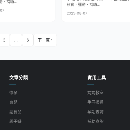
、補助...
飲食、運動、補助...
-07
2025-08-07
3
...
6
下一頁 ›
文章分類
實用工具
懷孕
媽媽教室
育兒
手冊換禮
副食品
孕期查詢
親子遊
補助查詢