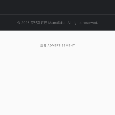
© 2026 育兒教養經 MamaTalks. All rights reserved.
廣告 ADVERTISEMENT