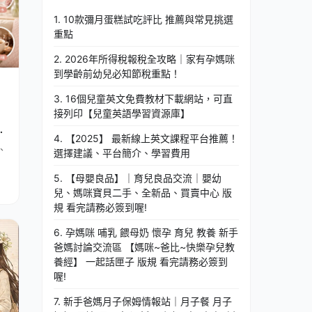
1. 10款彌月蛋糕試吃評比 推薦與常見挑選
重點
2. 2026年所得稅報稅全攻略｜家有孕媽咪
到學齡前幼兒必知節稅重點！
3. 16個兒童英文免費教材下載網站，可直
接列印【兒童英語學習資源庫】
避
4. 【2025】 最新線上英文課程平台推薦！
、
選擇建議、平台簡介、學習費用
5. 【母嬰良品】｜育兒良品交流｜嬰幼
兒、媽咪寶貝二手、全新品、買賣中心 版
規 看完請務必簽到喔!
6. 孕媽咪 哺乳 餵母奶 懷孕 育兒 教養 新手
爸媽討論交流區 【媽咪~爸比~快樂孕兒教
養經】 一起話匣子 版規 看完請務必簽到
喔!
7. 新手爸媽月子保姆情報站｜月子餐 月子