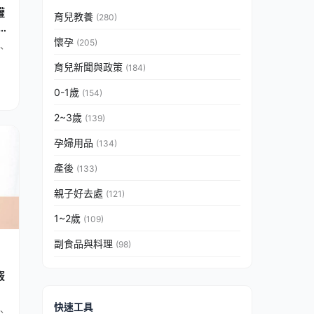
罐
育兒教養
(280)
懷孕
(205)
、
育兒新聞與政策
(184)
0-1歲
(154)
2~3歲
(139)
孕婦用品
(134)
產後
(133)
親子好去處
(121)
1~2歲
(109)
副食品與料理
(98)
竅
快速工具
、