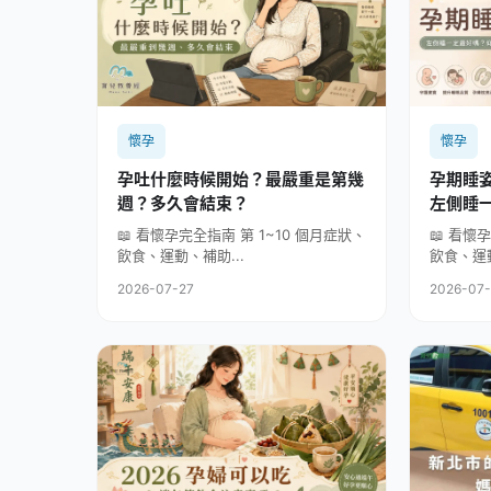
懷孕
懷孕
孕吐什麼時候開始？最嚴重是第幾
孕期睡
週？多久會結束？
左側睡
孕婦枕
📖 看懷孕完全指南 第 1~10 個月症狀、
📖 看懷
飲食、運動、補助...
飲食、運動
2026-07-27
2026-07