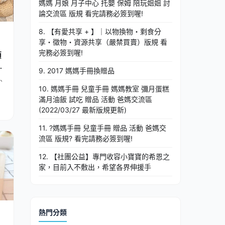
媽媽 月娘 月子中心 托嬰 保姆 陪玩姐姐 討
論交流區 版規 看完請務必簽到喔!
8. 【有愛共享 + 】｜以物換物・剩食分
享・徵物・資源共享（嚴禁買賣）版規 看
完務必簽到喔!
項
咳
9. 2017 媽媽手冊換贈品
、
10. 媽媽手冊 兒童手冊 媽媽教室 彌月蛋糕
滿月油飯 試吃 贈品 活動 爸媽交流區
(2022/03/27 最新版規更新)
11. ?媽媽手冊 兒童手冊 贈品 活動 爸媽交
流區 版規? 看完請務必簽到喔!
12. 【社團公益】專門收容小寶寶的希恩之
家，目前入不敷出，希望各界伸援手
熱門分類