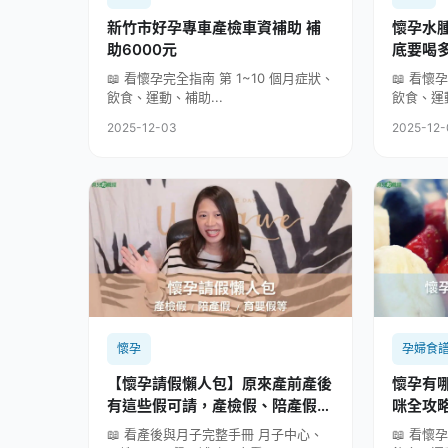
新竹市好孕專車產檢車資補助 補
懷孕水
助6000元
底要喝
公式）
📖 看懷孕完全指南 第 1~10 個月症狀、
📖 看懷
飲食、運動、補助...
飲食、運動
2025-12-03
2025-12
懷孕
孕婦食
【懷孕請假懶人包】原來產前產後
懷孕有
有這些假可請，產檢假、陪產假、
咪全
育嬰假等，孕媽咪全攻略
📖 看產後與月子完整手冊 月子中心、
📖 看懷