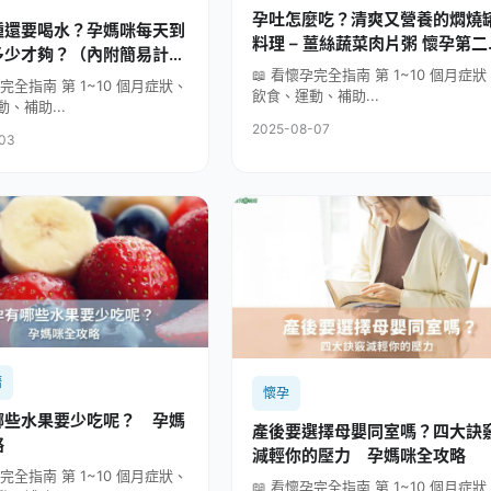
孕吐怎麼吃？清爽又營養的燜燒
腫還要喝水？孕媽咪每天到
料理 – 薑絲蔬菜肉片粥 懷孕第二
多少才夠？（內附簡易計算
個月(5週~8週) 孕媽咪全攻略
📖 看懷孕完全指南 第 1~10 個月症狀
孕完全指南 第 1~10 個月症狀、
飲食、運動、補助...
、補助...
2025-08-07
-03
譜
懷孕
哪些水果要少吃呢？ 孕媽
產後要選擇母嬰同室嗎？四大訣
攻略
減輕你的壓力 孕媽咪全攻略
孕完全指南 第 1~10 個月症狀、
📖 看懷孕完全指南 第 1~10 個月症狀