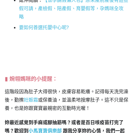
延伸閱讀：
【懷孕請假懶人包】原來產前產後有這些
假可請，產檢假、陪產假、育嬰假等，孕媽咪全攻
略
要如何善選托嬰中心呢?
婉翎媽咪的小提醒：
這階段因為肚子大得很快，皮膚容易乾癢。記得每天洗完澡
後，勤擦
妊娠霜
或保養油，並溫柔地按摩肚子。這不只是保
養，也是妳跟寶寶最親密的互動時光喔！
妳最近感覺到手麻或腳抽筋嗎？或者是百日咳疫苗打完了
嗎？歡迎到
小馬寶寶俱樂部
跟我分享妳的心情，我們一起