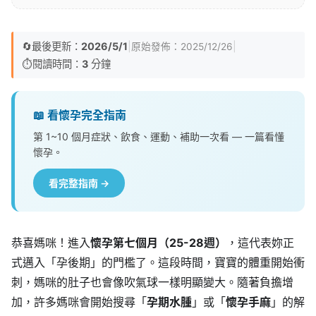
🔄
最後更新：
2026/5/1
|
|
原始發佈：
2025/12/26
⏱️
閱讀時間：
3
分鐘
📖 看懷孕完全指南
第 1~10 個月症狀、飲食、運動、補助一次看 — 一篇看懂
懷孕。
看完整指南 →
恭喜媽咪！進入
懷孕第七個月（25-28週）
，這代表妳正
式邁入「孕後期」的門檻了。這段時間，寶寶的體重開始衝
刺，媽咪的肚子也會像吹氣球一樣明顯變大。隨著負擔增
加，許多媽咪會開始搜尋「
孕期水腫
」或「
懷孕手麻
」的解