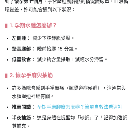
到了
懷孕第七個月
，子宮壓迫動靜脈的情況變嚴重，血液循
環變差，妳可能會遇到以下狀況：
1. 孕期水腫怎麼辦？
左側睡：
減少下腔靜脈受壓。
墊高腿部：
睡前抬腿 15 分鐘。
低鹽飲食：
減少鈉含量攝取，減輕水分滯留。
2. 懷孕手麻與抽筋
許多媽咪會感到手掌麻痛（腕隧道症候群），這通常與
水腫壓迫神經有關。
推薦閱讀：
孕期手麻腳麻怎麼辦？簡單自救法看這裡
半夜抽筋：
這是身體在提醒妳「缺鈣」了！記得加強鈣
質補充。