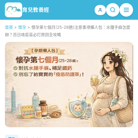
育兒教養經
首頁
>
懷孕
>
懷孕第七個月(25-28週)注意事項懶人包：水腫手麻怎麼
辦？百日咳疫苗必打原因全攻略