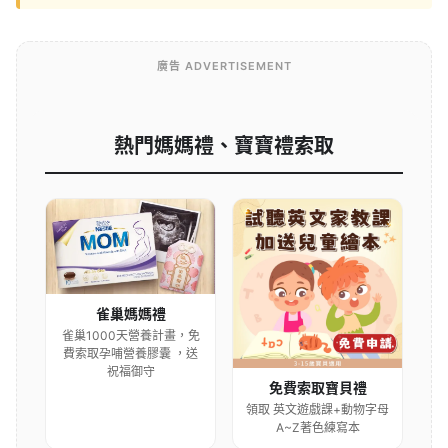
廣告 ADVERTISEMENT
熱門媽媽禮、寶寶禮索取
雀巢媽媽禮
雀巢1000天營養計畫，免
費索取孕哺營養膠囊 ，送
祝福御守
免費索取寶貝禮
領取 英文遊戲課+動物字母
A~Z著色練寫本