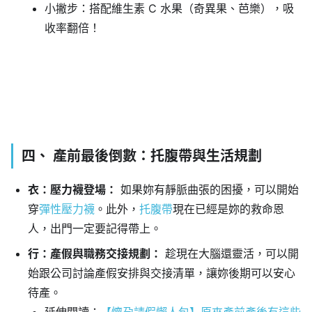
小撇步：搭配維生素 C 水果（奇異果、芭樂），吸
收率翻倍！
四、 產前最後倒數：托腹帶與生活規劃
衣：壓力襪登場：
如果妳有靜脈曲張的困擾，可以開始
穿
彈性壓力襪
。此外，
托腹帶
現在已經是妳的救命恩
人，出門一定要記得帶上。
行：產假與職務交接規劃：
趁現在大腦還靈活，可以開
始跟公司討論產假安排與交接清單，讓妳後期可以安心
待產。