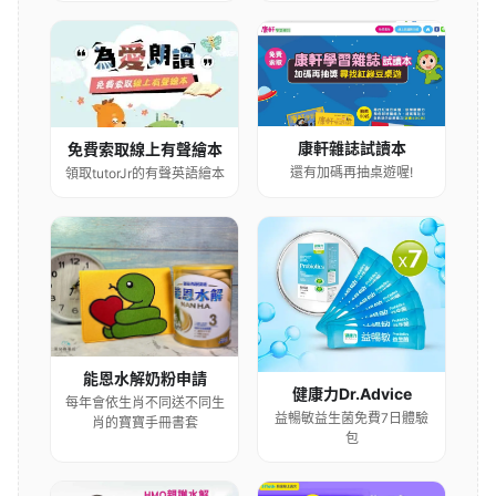
康軒雜誌試讀本
免費索取線上有聲繪本
還有加碼再抽桌遊喔!
領取tutorJr的有聲英語繪本
能恩水解奶粉申請
健康力Dr.Advice
每年會依生肖不同送不同生
益暢敏益生菌免費7日體驗
肖的寶寶手冊書套
包