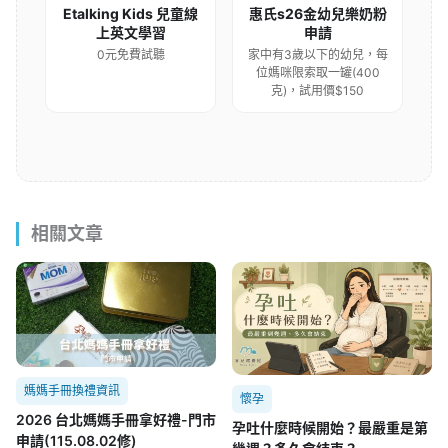
Etalking Kids 兒童線
惠氏s26金幼兒樂奶粉
上英文學習
申請
0元免費試聽
家中有3歲以下的幼兒，每
位媽咪限索取一罐(400
克)，試用價$150
相關文章
媽媽手冊換禮資訊
懷孕
2026 台北媽媽手冊拿好禮-門市
孕吐什麼時候開始？最嚴重是第
申請(115.08.02修)