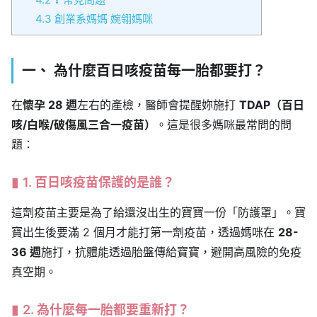
4.3
創業系媽媽 婉翎媽咪
一、 為什麼百日咳疫苗每一胎都要打？
在
懷孕 28 週
左右的產檢，醫師會提醒妳施打
TDAP（百日
咳/白喉/破傷風三合一疫苗）
。這是很多媽咪最常問的問
題：
1. 百日咳疫苗保護的是誰？
這劑疫苗主要是為了給還沒出生的寶寶一份「防護罩」。寶
寶出生後要滿 2 個月才能打第一劑疫苗，透過媽咪在
28-
36 週
施打，抗體能透過胎盤傳給寶寶，避開高風險的免疫
真空期。
2. 為什麼每一胎都要重新打？