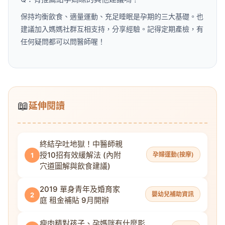
保持均衡飲食、適量運動、充足睡眠是孕期的三大基礎。也
建議加入媽媽社群互相支持，分享經驗。記得定期產檢，有
任何疑問都可以問醫師喔！
📖
延伸閱讀
終結孕吐地獄！中醫師親
授10招有效緩解法 (內附
孕婦運動(按摩)
1
穴道圖解與飲食建議)
2019 單身青年及婚育家
嬰幼兒補助資訊
2
庭 租金補貼 9月開辦
瘦肉精對孩子、孕媽咪有什麼影