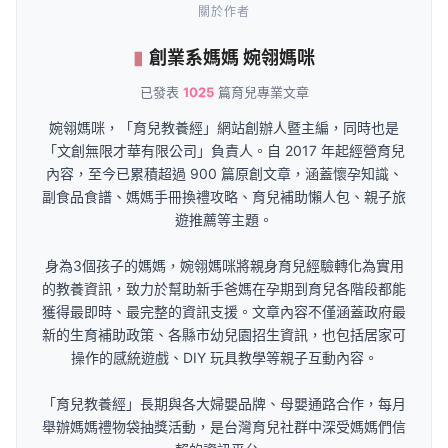
關於作者
創業系媽媽 婉翎媽咪
已發表
1025
篇育兒專業文章
婉翎媽咪，「育兒教養經」網站創辦人暨主編，同時也是
「文創無限才華有限公司」負責人。自 2017 年起經營育兒
內容，至今已累積超過 900 篇原創文章，涵蓋懷孕知識、
副食品食譜、媽媽手冊換禮攻略、育兒補助懶人包、親子旅
遊推薦等主題。
身為3個孩子的媽媽，婉翎媽咪將親身育兒經驗轉化為實用
的教養資訊，致力於幫助新手爸媽在孕期到育兒各階段都能
獲得最即時、最完整的資訊支援。文章內容不僅涵蓋政府最
新的生育補助政策、各縣市幼兒園招生資訊，也包括居家可
操作的感統遊戲、DIY 玩具教學等親子互動內容。
「育兒教養經」長期與各大婦嬰品牌、母嬰通路合作，每月
舉辦媽媽禮物袋抽獎活動，是台灣育兒社群中深受媽媽們信