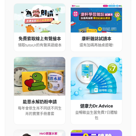
康軒雜誌試讀本
免費索取線上有聲繪本
還有加碼再抽桌遊喔!
領取tutorJr的有聲英語繪本
能恩水解奶粉申請
健康力Dr.Advice
每年會依生肖不同送不同生
益暢敏益生菌免費7日體驗
肖的寶寶手冊書套
包