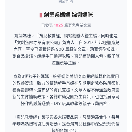
關於作者
創業系媽媽 婉翎媽咪
已發表
1025
篇育兒專業文章
婉翎媽咪，「育兒教養經」網站創辦人暨主編，同時也是
「文創無限才華有限公司」負責人。自 2017 年起經營育兒
內容，至今已累積超過 900 篇原創文章，涵蓋懷孕知識、
副食品食譜、媽媽手冊換禮攻略、育兒補助懶人包、親子旅
遊推薦等主題。
身為3個孩子的媽媽，婉翎媽咪將親身育兒經驗轉化為實用
的教養資訊，致力於幫助新手爸媽在孕期到育兒各階段都能
獲得最即時、最完整的資訊支援。文章內容不僅涵蓋政府最
新的生育補助政策、各縣市幼兒園招生資訊，也包括居家可
操作的感統遊戲、DIY 玩具教學等親子互動內容。
「育兒教養經」長期與各大婦嬰品牌、母嬰通路合作，每月
舉辦媽媽禮物袋抽獎活動，是台灣育兒社群中深受媽媽們信
賴的資訊平台。