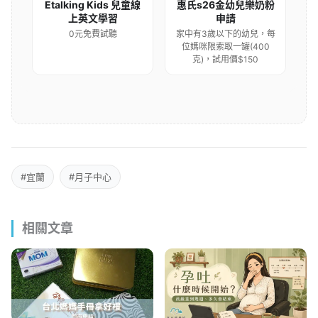
Etalking Kids 兒童線
惠氏s26金幼兒樂奶粉
上英文學習
申請
0元免費試聽
家中有3歲以下的幼兒，每
位媽咪限索取一罐(400
克)，試用價$150
#宜蘭
#月子中心
相關文章