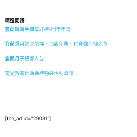
精選閱讀:
宜蘭媽媽手冊
拿好禮-門市申請
宜蘭彌月
試吃蛋糕、油飯免費、付費彌月懶人包
宜蘭月子餐
懶人包
育兒教養經媽媽禮物袋活動資訊
[the_ad id=”29031″]