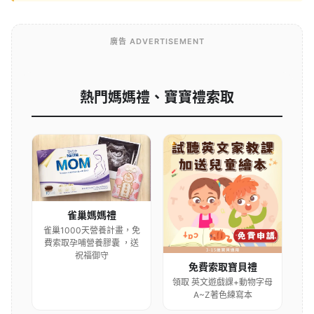
廣告 ADVERTISEMENT
熱門媽媽禮、寶寶禮索取
雀巢媽媽禮
雀巢1000天營養計畫，免
費索取孕哺營養膠囊 ，送
祝福御守
免費索取寶貝禮
領取 英文遊戲課+動物字母
A~Z著色練寫本