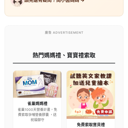
讀完還有疑問？問小茵媽媽 →
廣告 ADVERTISEMENT
熱門媽媽禮、寶寶禮索取
雀巢媽媽禮
雀巢1000天營養計畫，免
費索取孕哺營養膠囊 ，送
祝福御守
免費索取寶貝禮