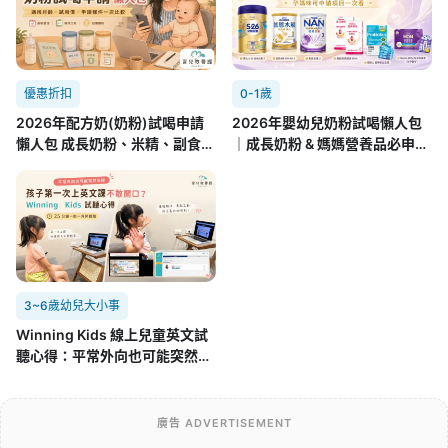
優惠折扣
0-1歲
2026年配方奶(奶粉)試喝申請
2026年嬰幼兒奶粉試喝懶人包
懶人包 成長奶粉、米精、副食品
｜成長奶粉 & 媽媽營養品必申請
8.01更新
攻略(7/22更新)
3~6歲幼兒大小事
Winning Kids 線上兒童英文試
聽心得：平常外向也可能突然不
開口，孩子第一次面對外師的真
實反應
廣告 ADVERTISEMENT