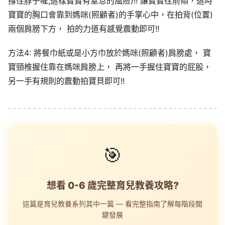
撐住脖子喔,這樣寶寶有窒息的風險)!! 讓寶寶往前傾，這時
寶寶的胸口會靠到媽咪(照顧者)的手掌心中，在拍背(位置)
兩個肩膀下方， 拍的力道有感覺震動即可!!
方法4: 將餐巾紙或是小方巾放於媽咪(照顧者)肩膀處， 寶
寶頸椎握住靠在媽咪肩膀上， 再將一手握住寶寶的屁股，
另一手有規則的震動拍寶貝即可!!
🎯
想看 0-6 歲完整育兒教養攻略?
這篇是育兒教養系列其中一篇 — 看完整指南了解每階段關
鍵發展