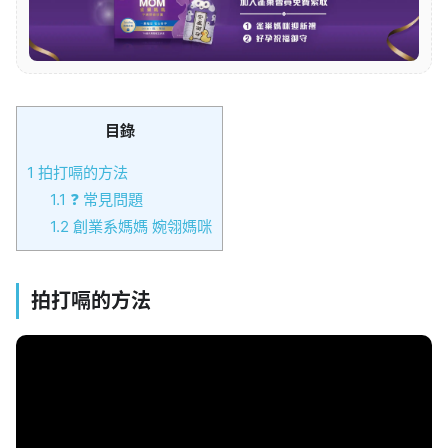
目錄
1
拍打嗝的方法
1.1
❓ 常見問題
1.2
創業系媽媽 婉翎媽咪
拍打嗝的方法