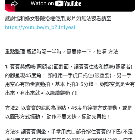
感謝協和婦女醫院授權使用,影片如無法觀看請至
https://youtu.be/m_bZJz1yeaI
重點整理 瓶餵時喝一半時，需要停一下，拍嗝 方法
1: 寶寶與媽咪(照顧者)面對面，讓寶寶往後和媽咪(照顧者)
的腳呈現45度角， 頸椎用一手虎口托住(很重要)，另一手
用空心有節奏震動拍，基本上拍3-5分鐘， 觀察空氣是否有
出來，有出來就可以繼續餵奶了!!
方法2: 以寶寶的屁股為頂點，45度角鐘擺方式擺動，或是
以圓形方式擺動， 動作不要太快，擺動完再拍 !!
方法3: 讓寶寶側坐，手掌用虎口部分撐住寶寶的下巴(不是