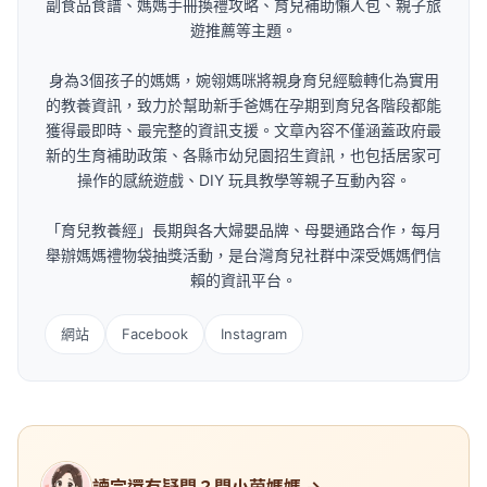
副食品食譜、媽媽手冊換禮攻略、育兒補助懶人包、親子旅
遊推薦等主題。
身為3個孩子的媽媽，婉翎媽咪將親身育兒經驗轉化為實用
的教養資訊，致力於幫助新手爸媽在孕期到育兒各階段都能
獲得最即時、最完整的資訊支援。文章內容不僅涵蓋政府最
新的生育補助政策、各縣市幼兒園招生資訊，也包括居家可
操作的感統遊戲、DIY 玩具教學等親子互動內容。
「育兒教養經」長期與各大婦嬰品牌、母嬰通路合作，每月
舉辦媽媽禮物袋抽獎活動，是台灣育兒社群中深受媽媽們信
賴的資訊平台。
網站
Facebook
Instagram