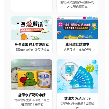
領取 英文遊戲課+動物字母
A~Z著色練寫本
康軒雜誌試讀本
免費索取線上有聲繪本
還有加碼再抽桌遊喔!
領取tutorJr的有聲英語繪本
能恩水解奶粉申請
健康力Dr.Advice
每年會依生肖不同送不同生
益暢敏益生菌免費7日體驗
肖的寶寶手冊書套
包