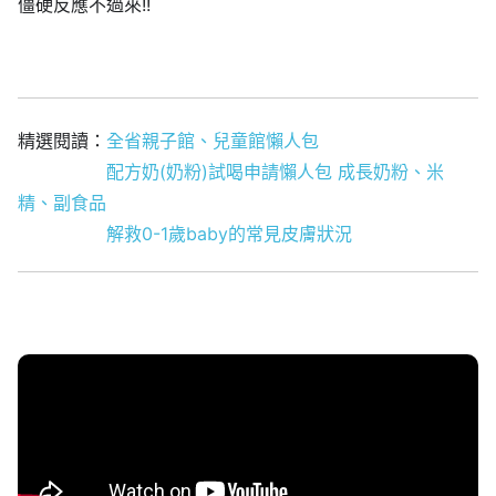
僵硬反應不過來!!
精選閱讀：
全省親子館、兒童館懶人包
配方奶(奶粉)試喝申請懶人包 成長奶粉、米
精、副食品
解救0-1歲baby的常見皮膚狀況