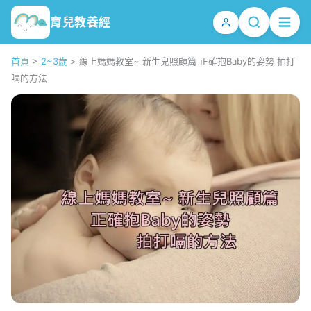
育兒教養經
首頁
>
2~3歲
>
線上媽媽教室~ 新生兒照顧篇 正確抱Baby的姿勢 拍打
嗝的方法