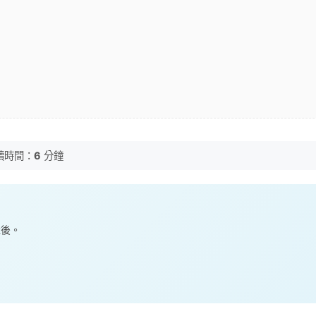
讀時間：
6
分鐘
產後。