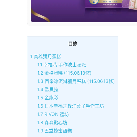
目錄
1
高雄彌月蛋糕
1.1
幸福巷 手作波士頓派
1.2
金格蛋糕 (115.06.13修)
1.3
百樂冰淇淋彌月蛋糕 (115.06.13修)
1.4
歐貝拉
1.5
金龍彩
1.6
日本幸福之丘洋菓子手作工坊
1.7
RIVON 禮坊
1.8
森森點心坊
1.9
巴堂蜂蜜蛋糕