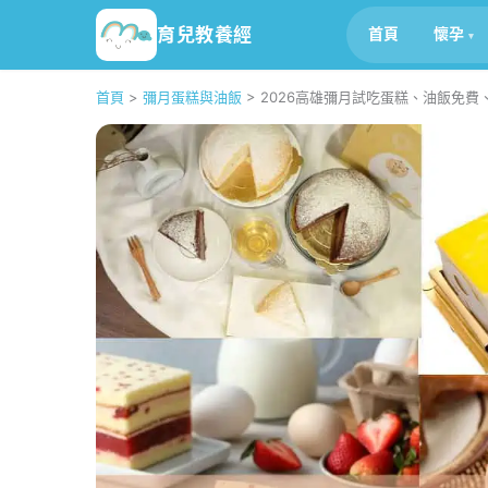
育兒教養經
首頁
懷孕
首頁
>
彌月蛋糕與油飯
>
2026高雄彌月試吃蛋糕、油飯免費