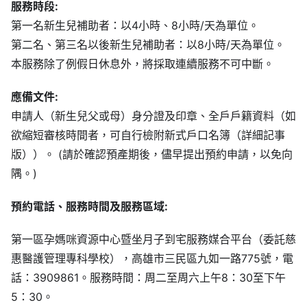
服務時段:
第一名新生兒補助者：以4小時、8小時/天為單位。
第二名、第三名以後新生兒補助者：以8小時/天為單位。
本服務除了例假日休息外，將採取連續服務不可中斷。
應備文件:
申請人（新生兒父或母）身分證及印章、全戶戶籍資料（如
欲縮短審核時間者，可自行檢附新式戶口名簿（詳細記事
版））。 (請於確認預產期後，儘早提出預約申請，以免向
隅。)
預約電話、服務時間及服務區域:
第一區孕媽咪資源中心暨坐月子到宅服務媒合平台（委託慈
惠醫護管理專科學校），高雄市三民區九如一路775號，電
話：3909861。服務時間：周二至周六上午8：30至下午
5：30。