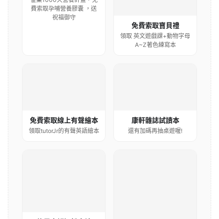
費索取孕哺營養膠囊 ，送
祝福御守
免費索取寶貝禮
領取 英文遊戲課+動物字母
A~Z著色練寫本
康軒雜誌試讀本
免費索取線上有聲繪本
還有加碼再抽桌遊喔!
領取tutorJr的有聲英語繪本