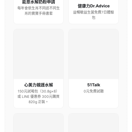
能恩水解奶粉申請
健康力Dr.Advice
每年會依生肖不同送不同生
益暢敏益生菌免費7日體驗
肖的寶寶手冊書套
包
心美力親護水解
51Talk
150元試喝包（30.8g×8）
0元免費試聽
或 LINE 優惠券 300元購買
820g 正裝。