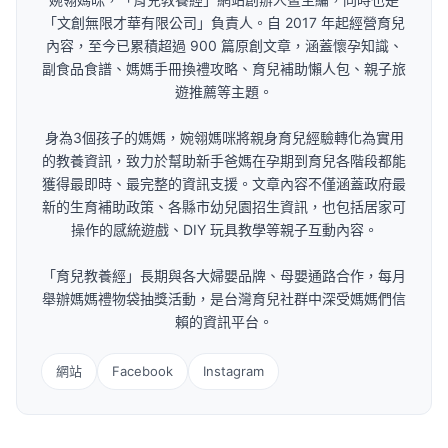
「文創無限才華有限公司」負責人。自 2017 年起經營育兒
內容，至今已累積超過 900 篇原創文章，涵蓋懷孕知識、
副食品食譜、媽媽手冊換禮攻略、育兒補助懶人包、親子旅
遊推薦等主題。
身為3個孩子的媽媽，婉翎媽咪將親身育兒經驗轉化為實用
的教養資訊，致力於幫助新手爸媽在孕期到育兒各階段都能
獲得最即時、最完整的資訊支援。文章內容不僅涵蓋政府最
新的生育補助政策、各縣市幼兒園招生資訊，也包括居家可
操作的感統遊戲、DIY 玩具教學等親子互動內容。
「育兒教養經」長期與各大婦嬰品牌、母嬰通路合作，每月
舉辦媽媽禮物袋抽獎活動，是台灣育兒社群中深受媽媽們信
賴的資訊平台。
網站
Facebook
Instagram