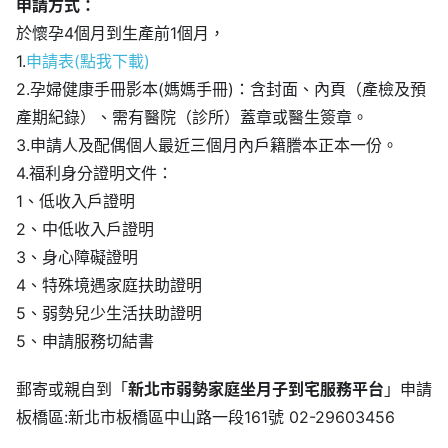
申請方式：
於懷孕4個月到生產前1個月，
1.
申請表(點我下載)
2.孕婦健康手冊影本(媽媽手冊)：含封面、內頁（產檢及預
產期紀錄）、需有醫院（診所）蓋章或醫生簽章。
3.申請人及配偶個人最近三個月內戶籍謄本正本一份。
4.福利身分證明文件：
1、低收入戶證明
2、中低收入戶證明
3、身心障礙證明
4、特殊境遇家庭扶助證明
5、弱勢兒少生活扶助證明
5、申請服務切結書
郵寄或親自到「
新北市弱勢家庭坐月子到宅服務平台
」申請
板橋區:新北市板橋區中山路一段161號 02-29603456