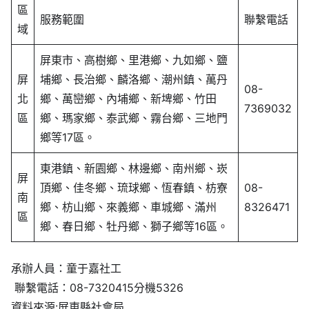
區
服務範圍
聯繫電話
域
屏東市、高樹鄉、里港鄉、九如鄉、鹽
屏
埔鄉、長治鄉、麟洛鄉、潮州鎮、萬丹
08-
北
鄉、萬巒鄉、內埔鄉、新埤鄉、竹田
7369032
區
鄉、瑪家鄉、泰武鄉、霧台鄉、三地門
鄉等17區。
東港鎮、新園鄉、林邊鄉、南州鄉、崁
屏
頂鄉、佳冬鄉、琉球鄉、恆春鎮、枋寮
08-
南
鄉、枋山鄉、來義鄉、車城鄉、滿州
8326471
區
鄉、春日鄉、牡丹鄉、獅子鄉等16區。
承辦人員：童于嘉社工
聯繫電話：08-7320415分機5326
資料來源:屏東縣社會局