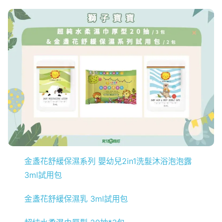
金盞花舒緩保濕系列 嬰幼兒2in1洗髮沐浴泡泡露
3ml試用包
金盞花舒緩保濕乳 3ml試用包