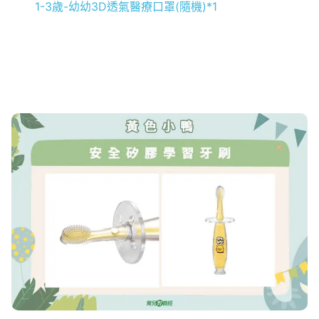
1-3歲-幼幼3D透氣醫療口罩(隨機)*1