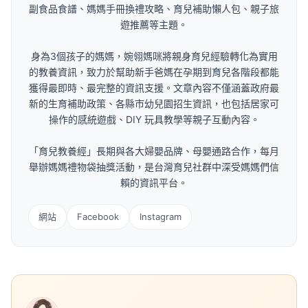
副食品食譜、媽媽手冊換禮攻略、育兒補助懶人包、親子旅
遊推薦等主題。
身為3個孩子的媽媽，婉翎媽咪將親身育兒經驗轉化為實用
的教養資訊，致力於幫助新手爸媽在孕期到育兒各階段都能
獲得最即時、最完整的資訊支援。文章內容不僅涵蓋政府最
新的生育補助政策、各縣市幼兒園招生資訊，也包括居家可
操作的感統遊戲、DIY 玩具教學等親子互動內容。
「育兒教養經」長期與各大婦嬰品牌、母嬰通路合作，每月
舉辦媽媽禮物袋抽獎活動，是台灣育兒社群中深受媽媽們信
賴的資訊平台。
網站
Facebook
Instagram