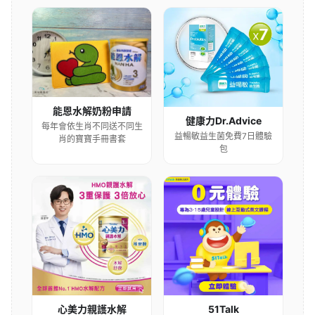
能恩水解奶粉申請
健康力Dr.Advice
每年會依生肖不同送不同生
益暢敏益生菌免費7日體驗
肖的寶寶手冊書套
包
心美力親護水解
51Talk