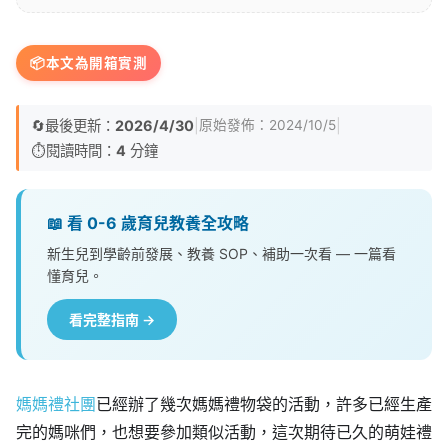
📦
本文為開箱實測
🔄
最後更新：
2026/4/30
|
|
原始發佈：
2024/10/5
⏱️
閱讀時間：
4
分鐘
📖 看 0-6 歲育兒教養全攻略
新生兒到學齡前發展、教養 SOP、補助一次看 — 一篇看
懂育兒。
看完整指南 →
媽媽禮社團
已經辦了幾次媽媽禮物袋的活動，許多已經生產
完的媽咪們，也想要參加類似活動，這次期待已久的萌娃禮