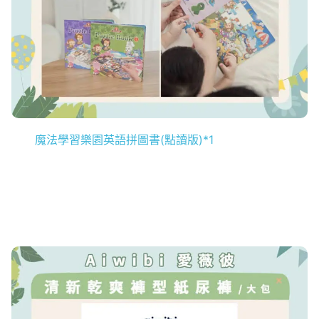
魔法學習樂園英語拼圖書(點讀版)*1