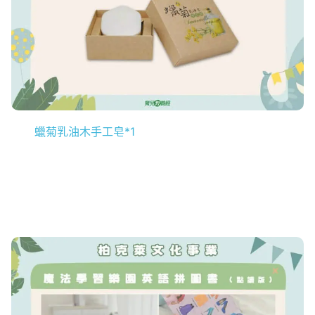
蠟菊乳油木手工皂*1