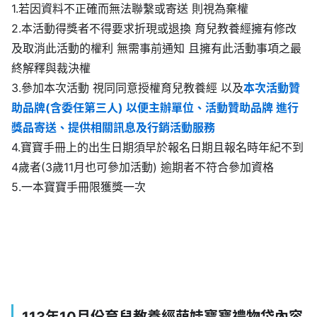
1.若因資料不正確而無法聯繫或寄送 則視為棄權
2.本活動得獎者不得要求折現或退換 育兒教養經擁有修改
及取消此活動的權利 無需事前通知 且擁有此活動事項之最
終解釋與裁決權
3.參加本次活動 視同同意授權育兒教養經 以及
本次活動贊
助品牌(含委任第三人) 以便主辦單位、活動贊助品牌 進行
獎品寄送、提供相關訊息及行銷活動服務
4.寶寶手冊上的出生日期須早於報名日期且報名時年紀不到
4歲者(3歲11月也可參加活動) 逾期者不符合參加資格
5.一本寶寶手冊限獲獎一次
113年10月份育兒教養經萌娃寶寶禮物袋內容