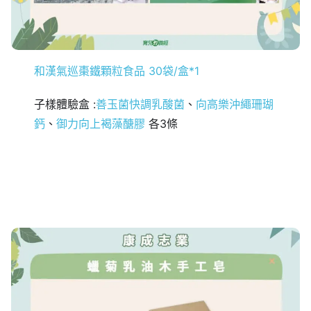
和漢氣巡棗鐵顆粒食品 30袋/盒*1
子樣體驗盒 :
善玉菌快調乳酸菌
、
向
高樂沖繩珊瑚
鈣
、
御力向上褐藻醣膠
各3條