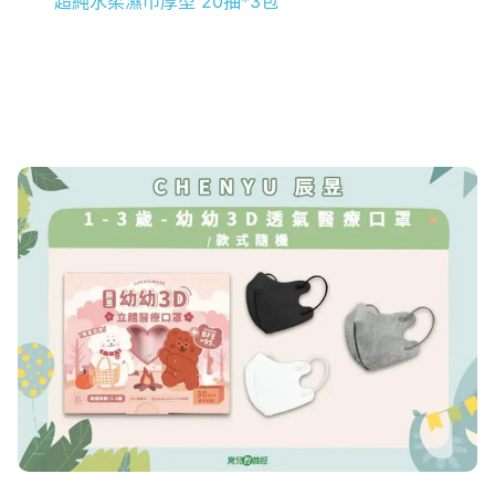
超純水柔濕巾厚型 20抽*3包