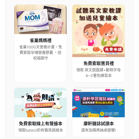
雀巢媽媽禮
雀巢1000天營養計畫，免
費索取孕哺營養膠囊 ，送
祝福御守
免費索取寶貝禮
領取 英文遊戲課+動物字母
A~Z著色練寫本
康軒雜誌試讀本
免費索取線上有聲繪本
還有加碼再抽桌遊喔!
領取tutorJr的有聲英語繪本