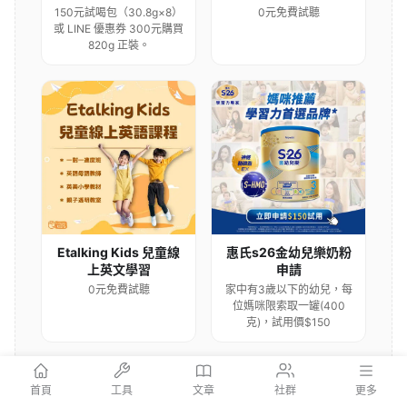
150元試喝包（30.8g×8）
0元免費試聽
或 LINE 優惠券 300元購買
820g 正裝。
Etalking Kids 兒童線
惠氏s26金幼兒樂奶粉
上英文學習
申請
0元免費試聽
家中有3歲以下的幼兒，每
位媽咪限索取一罐(400
克)，試用價$150
首頁
工具
文章
社群
更多