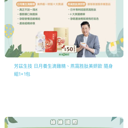
芳茲生技 日月養生滴雞精、燕窩胜肽美妍飲 隨身
組1+1包