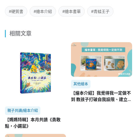
#硬質書
#繪本介紹
#繪本書單
#青蛙王子
相關文章
其他繪本
【繪本介紹】我覺得我一定做不
到 教孩子打破自我設限、建立自
信的SEL繪本
親子共讀/繪本介紹
【媽媽特輯】本月共讀《勇敢
點，小鼴鼠》