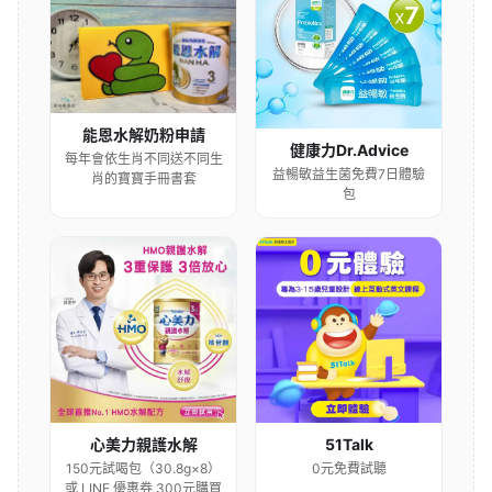
能恩水解奶粉申請
健康力Dr.Advice
每年會依生肖不同送不同生
益暢敏益生菌免費7日體驗
肖的寶寶手冊書套
包
心美力親護水解
51Talk
150元試喝包（30.8g×8）
0元免費試聽
或 LINE 優惠券 300元購買