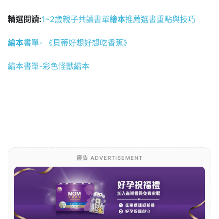
精選閱讀:
1~2歲親子共讀書單
繪本
推薦選書重點與技巧
繪
本
書單- 《貝蒂好想好想吃香蕉》
繪本書單-彩色怪獸繪本
廣告 ADVERTISEMENT