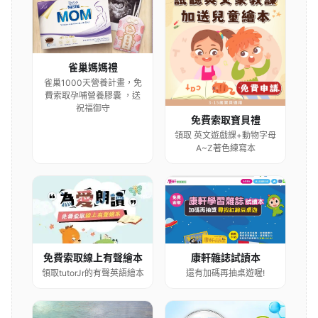
雀巢媽媽禮
雀巢1000天營養計畫，免
費索取孕哺營養膠囊 ，送
祝福御守
免費索取寶貝禮
領取 英文遊戲課+動物字母
A~Z著色練寫本
康軒雜誌試讀本
免費索取線上有聲繪本
還有加碼再抽桌遊喔!
領取tutorJr的有聲英語繪本