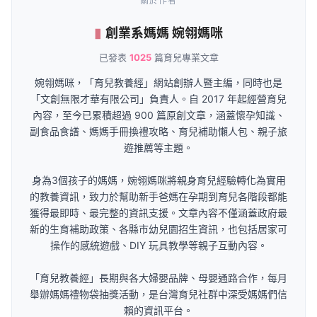
關於作者
創業系媽媽 婉翎媽咪
已發表
1025
篇育兒專業文章
婉翎媽咪，「育兒教養經」網站創辦人暨主編，同時也是
「文創無限才華有限公司」負責人。自 2017 年起經營育兒
內容，至今已累積超過 900 篇原創文章，涵蓋懷孕知識、
副食品食譜、媽媽手冊換禮攻略、育兒補助懶人包、親子旅
遊推薦等主題。
身為3個孩子的媽媽，婉翎媽咪將親身育兒經驗轉化為實用
的教養資訊，致力於幫助新手爸媽在孕期到育兒各階段都能
獲得最即時、最完整的資訊支援。文章內容不僅涵蓋政府最
新的生育補助政策、各縣市幼兒園招生資訊，也包括居家可
操作的感統遊戲、DIY 玩具教學等親子互動內容。
「育兒教養經」長期與各大婦嬰品牌、母嬰通路合作，每月
舉辦媽媽禮物袋抽獎活動，是台灣育兒社群中深受媽媽們信
賴的資訊平台。