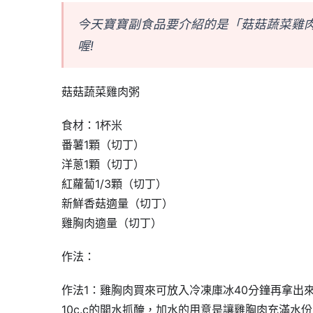
今天寶寶副食品要介紹的是「菇菇蔬菜雞
喔!
菇菇蔬菜雞肉粥
食材：1杯米
番薯1顆（切丁）
洋蔥1顆（切丁）
紅蘿蔔1/3顆（切丁）
新鮮香菇適量（切丁）
雞胸肉適量（切丁）
作法：
作法1：雞胸肉買來可放入冷凍庫冰40分鐘再拿出
10c.c的開水抓醃，加水的用意是讓雞胸肉充滿水份