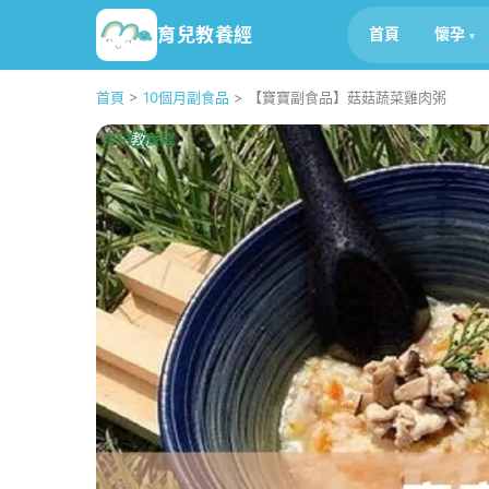
育兒教養經
首頁
懷孕
首頁
>
10個月副食品
>
【寶寶副食品】菇菇蔬菜雞肉粥