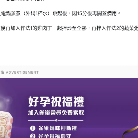
入電鍋
蒸煮（外鍋1杯水）跳起後，悶15分後再開蓋備用。
軟後再加
入作法1的雞肉丁ㄧ起拌炒至全熟，再拌入作法2的蔬菜
告 ADVERTISEMENT