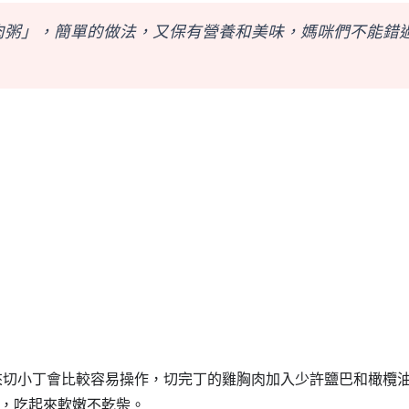
肉粥」，簡單的做法，又保有營養和美味，媽咪們不能錯
來切小
丁會比較容易操作，切完丁的雞胸肉加入少許鹽巴和橄欖
，吃起來軟嫩不乾柴。