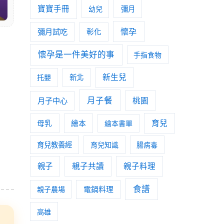
寶寶手冊
幼兒
彌月
懷孕
彌月試吃
彰化
懷孕是一件美好的事
手指食物
新生兒
托嬰
新北
月子餐
月子中心
桃園
育兒
母乳
繪本
繪本書單
育兒教養經
育兒知識
腸病毒
親子
親子共讀
親子料理
食譜
親子農場
電鍋料理
高雄