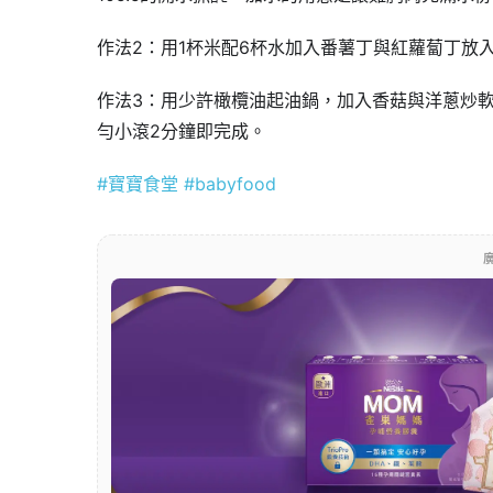
作法2：用1杯米配6杯水加入番薯丁與紅蘿蔔丁放
作法3：用少許橄欖油起油鍋，加入香菇與洋蔥炒
勻小滾2分鐘即完成。
#寶寶食堂
#babyfood
廣