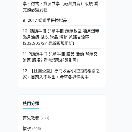
享・徵物・資源共享（嚴禁買賣）版規 看
完務必簽到喔!
9. 2017 媽媽手冊換贈品
10. 媽媽手冊 兒童手冊 媽媽教室 彌月蛋糕
滿月油飯 試吃 贈品 活動 爸媽交流區
(2022/03/27 最新版規更新)
11. ?媽媽手冊 兒童手冊 贈品 活動 爸媽交
流區 版規? 看完請務必簽到喔!
12. 【社團公益】專門收容小寶寶的希恩之
家，目前入不敷出，希望各界伸援手
熱門分類
育兒教養
(280)
懷孕
(205)