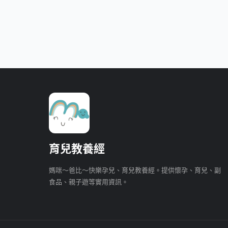
育兒教養經
媽咪～爸比～快樂孕兒、育兒教養經。提供懷孕、育兒、副
食品、親子遊等實用資訊。