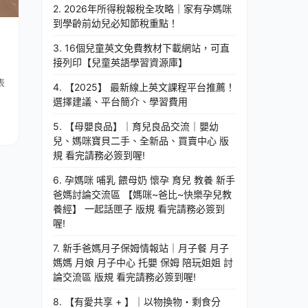
2. 2026年所得稅報稅全攻略｜家有孕媽咪
到學齡前幼兒必知節稅重點！
3. 16個兒童英文免費教材下載網站，可直
接列印【兒童英語學習資源庫】
表
4. 【2025】 最新線上英文課程平台推薦！
選擇建議、平台簡介、學習費用
5. 【母嬰良品】｜育兒良品交流｜嬰幼
兒、媽咪寶貝二手、全新品、買賣中心 版
規 看完請務必簽到喔!
6. 孕媽咪 哺乳 餵母奶 懷孕 育兒 教養 新手
爸媽討論交流區 【媽咪~爸比~快樂孕兒教
養經】 一起話匣子 版規 看完請務必簽到
喔!
7. 新手爸媽月子保姆情報站｜月子餐 月子
媽媽 月娘 月子中心 托嬰 保姆 陪玩姐姐 討
論交流區 版規 看完請務必簽到喔!
8. 【有愛共享 + 】｜以物換物・剩食分