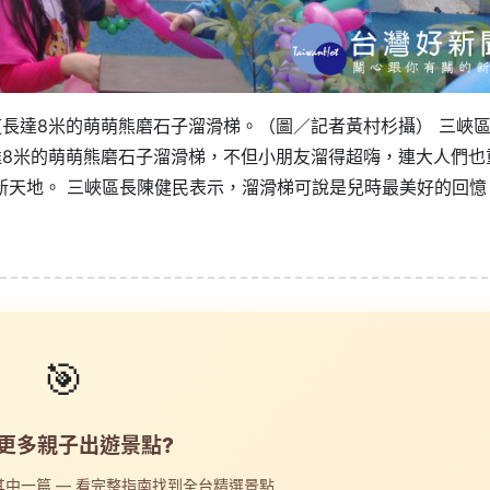
長達8米的萌萌熊磨石子溜滑梯。（圖／記者黃村杉攝） 三峽
達8米的萌萌熊磨石子溜滑梯，不但小朋友溜得超嗨，連大人們也
新天地。 三峽區長陳健民表示，溜滑梯可說是兒時最美好的回憶
🎯
更多親子出遊景點?
中一篇 — 看完整指南找到全台精選景點