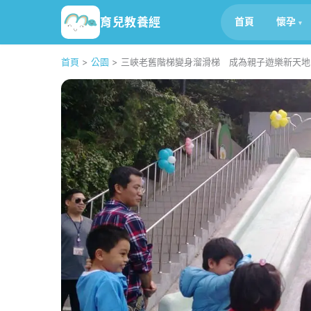
育兒教養經
首頁
懷孕
首頁
>
公園
>
三峽老舊階梯變身溜滑梯 成為親子遊樂新天地