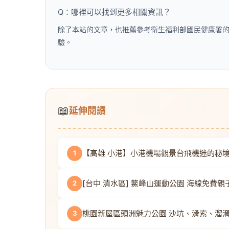
Q：哪裡可以找到更多相關資訊？
除了本站的文章，也推薦參考衛生福利部國民健康署
驗。
📖
延伸閱讀
【高雄 小港】小港機場觀景台飛機迷的秘境
1
[台中 清水區] 鰲峰山運動公園 海線免費
2
桃園新屋區頭洲魅力公園 沙坑、滑索、溜
3