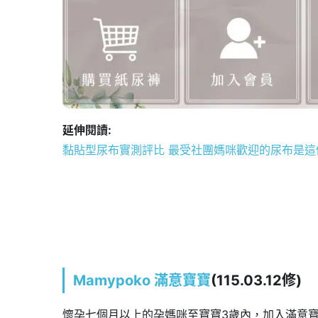
延伸閱讀:
黏貼型尿布實測評比 最受社團媽咪歡迎的尿布是這
Mamypoko
滿意寶寶
(115.03.12修)
懷孕七個月以上的孕媽咪至寶寶3歲內，加入滿意寶寶