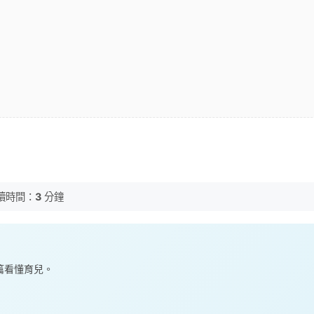
讀時間：
3
分鐘
一篇看懂育兒。