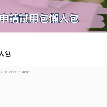
人包
告 ADVERTISEMENT