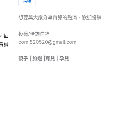
高雄
想要與大家分享育兒的點滴，歡迎投稿
投稿/洽詢信箱
，每
comi520520@gmail.com
買試
親子 | 旅遊 |育兒 | 孕兒