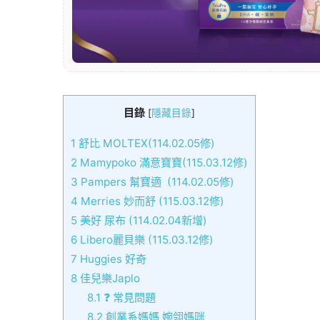
目錄
[
隱藏目錄
]
1
舒比 MOLTEX(114.02.05修)
2
Mamypoko 滿意寶寶(115.03.12修)
3
Pampers 幫寶適 (114.02.05修)
4
Merries 妙而舒 (115.03.12修)
5
美好 尿布 (114.02.04新增)
6
Libero麗貝樂 (115.03.12修)
7
Huggies 好奇
8
佳兒樂Japlo
8.1
❓ 常見問題
8.2
創業系媽媽 婉翎媽咪