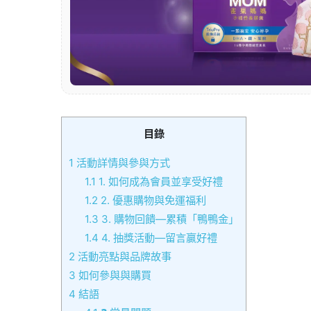
目錄
1
活動詳情與參與方式
1.1
1. 如何成為會員並享受好禮
1.2
2. 優惠購物與免運福利
1.3
3. 購物回饋—累積「鴨鴨金」
1.4
4. 抽獎活動—留言贏好禮
2
活動亮點與品牌故事
3
如何參與與購買
4
結語