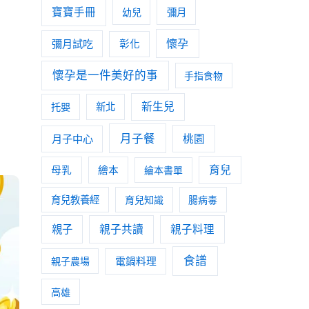
寶寶手冊
幼兒
彌月
懷孕
彌月試吃
彰化
懷孕是一件美好的事
手指食物
新生兒
托嬰
新北
月子餐
月子中心
桃園
育兒
母乳
繪本
繪本書單
育兒教養經
育兒知識
腸病毒
親子
親子共讀
親子料理
食譜
親子農場
電鍋料理
高雄