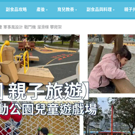
副食品攻略
產後
育兒教養
副食品與料理
親子
 軍事風設計 戰鬥機 溜滑梯 攀爬架