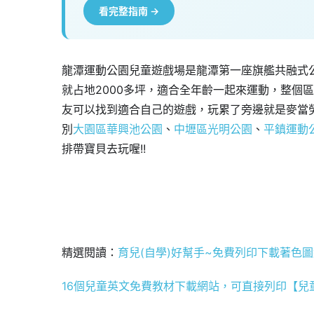
看完整指南 →
龍潭運動公園兒童遊戲場是龍潭第一座旗艦共融式
就占地2000多坪，適合全年齡一起來運動，整個
友可以找到適合自己的遊戲，玩累了旁邊就是麥當
別
大園區華興池公園
、
中壢區光明公園
、
平鎮運動
排帶寶貝去玩喔!!
精選閱讀：
育兒(自學)好幫手~免費列印下載著色
16個兒童英文免費教材下載網站，可直接列印【兒