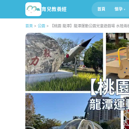
育兒教養經
首頁
懷孕
首頁
>
公園
>
【桃園 龍潭】龍潭運動公園兒童遊戲場 水陸兩棲