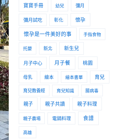
寶寶手冊
幼兒
彌月
懷孕
彌月試吃
彰化
懷孕是一件美好的事
手指食物
新生兒
托嬰
新北
月子餐
月子中心
桃園
育兒
母乳
繪本
繪本書單
育兒教養經
育兒知識
腸病毒
親子
親子共讀
親子料理
食譜
親子農場
電鍋料理
高雄