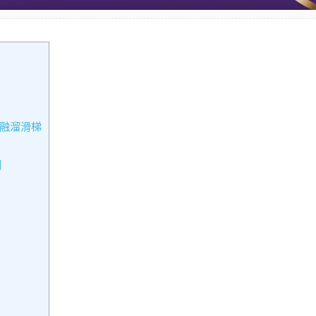
共融溜滑梯
網