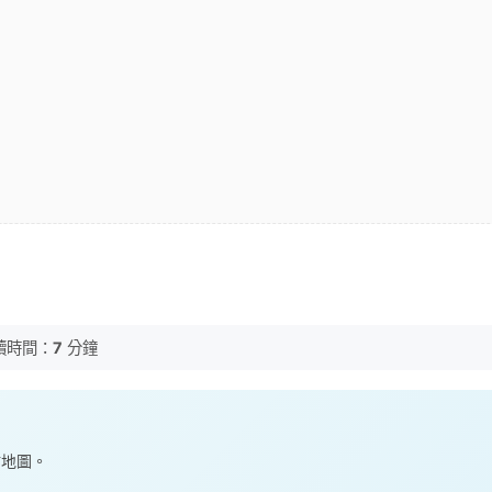
讀時間：
7
分鐘
點地圖。