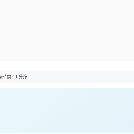
讀時間：
1
分鐘
讀。