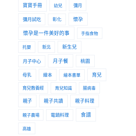
寶寶手冊
幼兒
彌月
懷孕
彌月試吃
彰化
懷孕是一件美好的事
手指食物
新生兒
托嬰
新北
月子餐
月子中心
桃園
育兒
母乳
繪本
繪本書單
育兒教養經
育兒知識
腸病毒
親子
親子共讀
親子料理
食譜
親子農場
電鍋料理
高雄