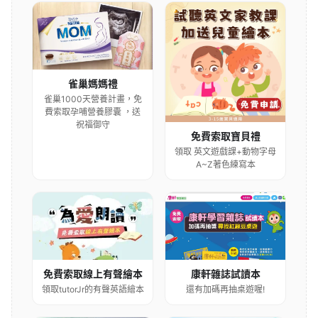
雀巢媽媽禮
雀巢1000天營養計畫，免
費索取孕哺營養膠囊 ，送
祝福御守
免費索取寶貝禮
領取 英文遊戲課+動物字母
A~Z著色練寫本
康軒雜誌試讀本
免費索取線上有聲繪本
還有加碼再抽桌遊喔!
領取tutorJr的有聲英語繪本