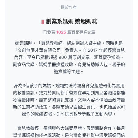
關於作者
創業系媽媽 婉翎媽咪
已發表
1025
篇育兒專業文章
婉翎媽咪，「育兒教養經」網站創辦人暨主編，同時也是
「文創無限才華有限公司」負責人。自 2017 年起經營育兒
內容，至今已累積超過 900 篇原創文章，涵蓋懷孕知識、
副食品食譜、媽媽手冊換禮攻略、育兒補助懶人包、親子旅
遊推薦等主題。
身為3個孩子的媽媽，婉翎媽咪將親身育兒經驗轉化為實用
的教養資訊，致力於幫助新手爸媽在孕期到育兒各階段都能
獲得最即時、最完整的資訊支援。文章內容不僅涵蓋政府最
新的生育補助政策、各縣市幼兒園招生資訊，也包括居家可
操作的感統遊戲、DIY 玩具教學等親子互動內容。
「育兒教養經」長期與各大婦嬰品牌、母嬰通路合作，每月
舉辦媽媽禮物袋抽獎活動，是台灣育兒社群中深受媽媽們信