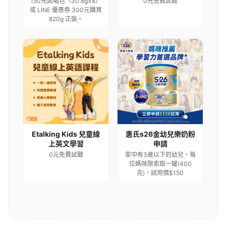
150元試喝包（30.8g×8）
0元免費試聽
或 LINE 優惠券 300元購買
820g 正裝。
Etalking Kids 兒童線
惠氏s26金幼兒樂奶粉
上英文學習
申請
0元免費試聽
家中有3歲以下的幼兒，每
位媽咪限索取一罐(400
克)，試用價$150