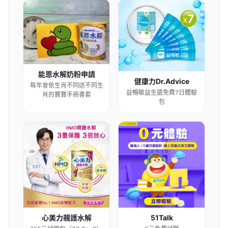
能恩水解奶粉申請
健康力Dr.Advice
每年會依生肖不同送不同生
益暢敏益生菌免費7日體驗
肖的寶寶手冊書套
包
心美力親護水解
51Talk