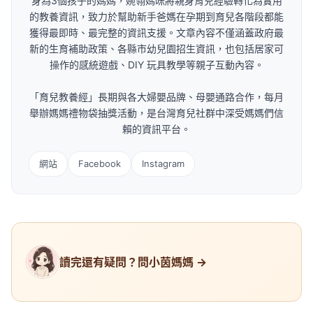
身為3個孩子的媽媽，婉翎媽咪將親身育兒經驗轉化為實用
的教養資訊，致力於幫助新手爸媽在孕期到育兒各階段都能
獲得最即時、最完整的資訊支援。文章內容不僅涵蓋政府最
新的生育補助政策、各縣市幼兒園招生資訊，也包括居家可
操作的感統遊戲、DIY 玩具教學等親子互動內容。
「育兒教養經」長期與各大婦嬰品牌、母嬰通路合作，每月
舉辦媽媽禮物袋抽獎活動，是台灣育兒社群中深受媽媽們信
賴的資訊平台。
網站
Facebook
Instagram
讀完還有疑問？問小茵媽媽 →