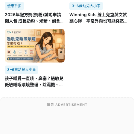
優惠折扣
3~6歲幼兒大小事
2026年配方奶(奶粉)試喝申請
Winning Kids 線上兒童英文試
懶人包 成長奶粉、米精、副食品
聽心得：平常外向也可能突然不
8.01更新
開口，孩子第一次面對外師的真
實反應
3~6歲幼兒大小事
孩子睡覺一直咳、鼻塞？過敏兒
低敏睡眠環境整理，除濕機、空
氣清淨機怎麼用
廣告 ADVERTISEMENT