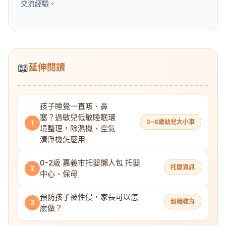
交流經驗。
📖
延伸閱讀
孩子睡覺一直咳、鼻
塞？過敏兒低敏睡眠環
3~6歲幼兒大小事
1
境整理，除濕機、空氣
清淨機怎麼用
0-2歲 嘉義市托嬰懶人包 托嬰
托嬰資訊
2
中心、保母
預防孩子被性侵，家長可以怎
親職教育
3
麼做？