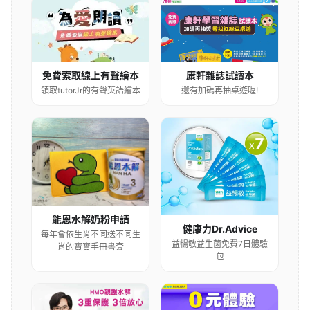
康軒雜誌試讀本
免費索取線上有聲繪本
還有加碼再抽桌遊喔!
領取tutorJr的有聲英語繪本
能恩水解奶粉申請
健康力Dr.Advice
每年會依生肖不同送不同生
益暢敏益生菌免費7日體驗
肖的寶寶手冊書套
包