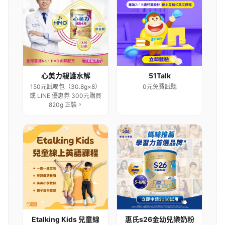
心美力親護水解
51Talk
150元試喝包（30.8g×8）
0元免費試聽
或 LINE 優惠券 300元購買
820g 正裝。
Etalking Kids 兒童線
惠氏s26金幼兒樂奶粉