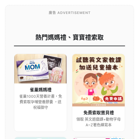
廣告 ADVERTISEMENT
熱門媽媽禮、寶寶禮索取
雀巢媽媽禮
雀巢1000天營養計畫，免
費索取孕哺營養膠囊 ，送
祝福御守
免費索取寶貝禮
領取 英文遊戲課+動物字母
A~Z著色練寫本