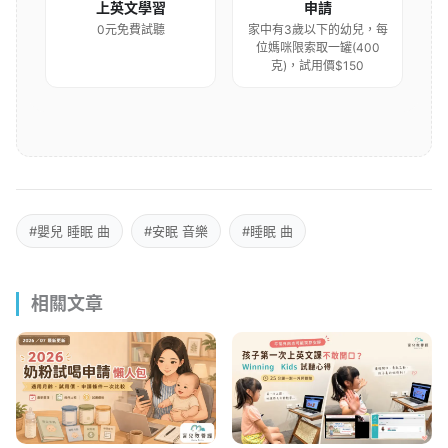
上英文學習
申請
0元免費試聽
家中有3歲以下的幼兒，每
位媽咪限索取一罐(400
克)，試用價$150
#嬰兒 睡眠 曲
#安眠 音樂
#睡眠 曲
相關文章