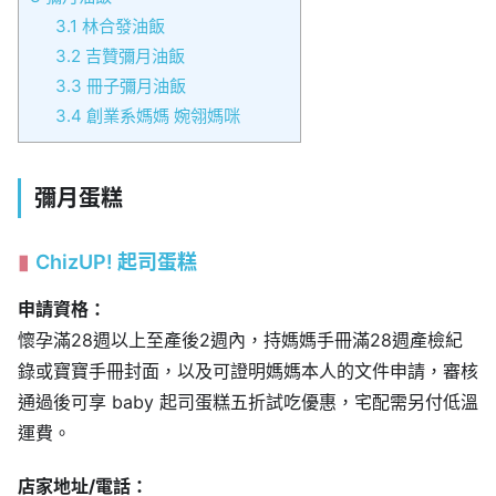
3.1
林合發油飯
3.2
吉贊彌月油飯
3.3
冊子彌月油飯
3.4
創業系媽媽 婉翎媽咪
彌月蛋糕
ChizUP! 起司蛋糕
申請資格：
懷孕滿28週以上至產後2週內，持媽媽手冊滿28週產檢紀
錄或寶寶手冊封面，以及可證明媽媽本人的文件申請，審核
通過後可享 baby 起司蛋糕五折試吃優惠，宅配需另付低溫
運費。
店家地址/電話：