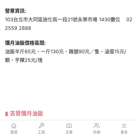
營業資訊:
103台北市大同區迪化街一段21號永樂市場 1430攤位 02
2559 2888
彌月油飯價格區間:
油飯半斤65元、一斤130元、雞腿90元／隻、滷蛋15元/
顆、芋粿25元/塊
吉贊彌月油飯
申請資格:
首頁
工具
文章
社群
更多
32週以上(含32週)或產後一個月內享試吃優惠價，每胎限