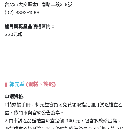
台北市大安區金山南路二段218號
(02) 3393-1599
彌月
餅乾
產品價格區間：
320元起
郭元益
(蛋糕、餅乾)
申請資格:
1.持媽媽手冊，郭元益會員可免費領取指定彌月試吃禮盒乙
盒，依門市與官網公告為準。
2.門市試吃品鑑禮盒每盒定價 340 元，包含多款磅蛋糕、
西餅或夾心奶酥等品項，後續訂購滿額是否可折抵，請以門