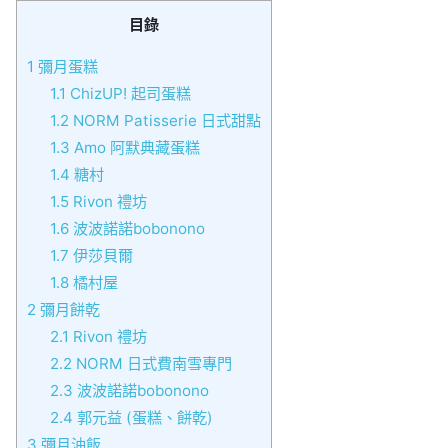
目錄
1
彌月蛋糕
1.1
ChizUP! 起司蛋糕
1.2
NORM Patisserie 日式甜點
1.3
Amo 阿默典藏蛋糕
1.4
糖村
1.5
Rivon 禮坊
1.6
波波諾諾bobonono
1.7
伊莎貝爾
1.8
橘村屋
2
彌月餅乾
2.1
Rivon 禮坊
2.2
NORM 日式費南雪專門
2.3
波波諾諾bobonono
2.4
郭元益 (蛋糕、餅乾)
3
彌月油飯