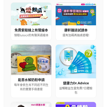
康軒雜誌試讀本
免費索取線上有聲繪本
還有加碼再抽桌遊喔!
領取tutorJr的有聲英語繪本
能恩水解奶粉申請
健康力Dr.Advice
每年會依生肖不同送不同生
益暢敏益生菌免費7日體驗
肖的寶寶手冊書套
包