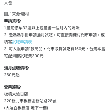
1.產前懷孕32週以上或產後一個月內的媽咪
2. 憑媽媽手冊申請彌月試吃，可直接向糖村門市申請，或
填寫
試吃申請表
3. 每人限申請1款商品，門市取貨試吃費150元，台灣本島
宅配到府試吃費300元
彌月蛋糕價格:
260元起
營業據點:
板橋大遠百店
220新北市板橋區新站路28號
(大遠百板橋店 地下一樓)
TEL 02-2951 6968