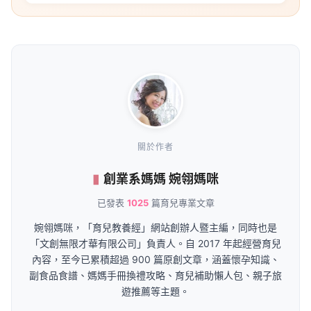
關於作者
創業系媽媽 婉翎媽咪
已發表
1025
篇育兒專業文章
婉翎媽咪，「育兒教養經」網站創辦人暨主編，同時也是
「文創無限才華有限公司」負責人。自 2017 年起經營育兒
內容，至今已累積超過 900 篇原創文章，涵蓋懷孕知識、
副食品食譜、媽媽手冊換禮攻略、育兒補助懶人包、親子旅
遊推薦等主題。
身為3個孩子的媽媽，婉翎媽咪將親身育兒經驗轉化為實用
的教養資訊，致力於幫助新手爸媽在孕期到育兒各階段都能
獲得最即時、最完整的資訊支援。文章內容不僅涵蓋政府最
新的生育補助政策、各縣市幼兒園招生資訊，也包括居家可