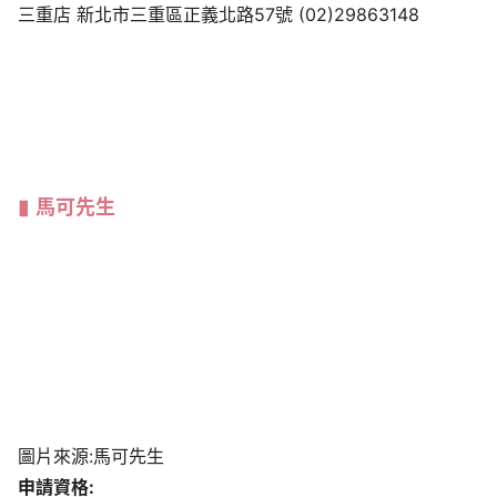
三重店 新北市三重區正義北路57號 (02)29863148
馬可先生
圖片來源:馬可先生
申請資格:
持媽媽手冊懷孕滿34週以上即可申請彌月蛋糕免費試吃，
依門市現場口味為主，建議先填寫表單或致電門市預約，再
依約定時間到店領取。