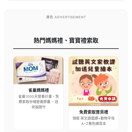
熱門媽媽禮、寶寶禮索取
雀巢媽媽禮
雀巢1000天營養計畫，免
費索取孕哺營養膠囊 ，送
祝福御守
免費索取寶貝禮
領取 英文遊戲課+動物字母
A~Z著色練寫本