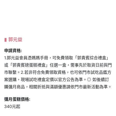
郭元益
申請資格:
1.郭元益會員憑媽媽手冊，可免費領取「郭貴賓綜合禮盒」
或「郭貴賓磅蛋糕禮盒」任選一盒，需事先於取貨日前與門
市聯繫。2.若非符合免費領取資格，也可依門市試吃品鑑方
案選購，現場試吃禮盒定價以官方公告為準。◎ 如後續訂
購彌月商品，相關折抵與滿額優惠請依門市最新活動為準。
彌月蛋糕價格:
340元起
營業資訊:
三重門市
地址：新北市三重區正義北路258號