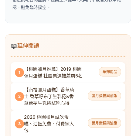
📖
延伸閱讀
【桃園彌月推薦】2019 桃園
孕婦用品
1
彌月蛋糕 社團票選推薦前5名
【南投彌月蛋糕】香草騎
士 香草籽布丁生乳捲&香
彌月蛋糕與油飯
2
草蕾夢生乳捲試吃心得
2026 桃園彌月試吃蛋
糕、油飯免費、付費懶人
彌月蛋糕與油飯
3
包