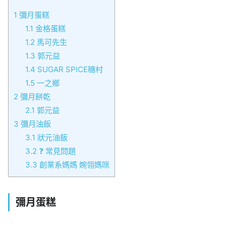
1
彌月蛋糕
1.1
金格蛋糕
1.2
馬可先生
1.3
郭元益
1.4
SUGAR SPICE糖村
1.5
一之鄉
2
彌月餅乾
2.1
郭元益
3
彌月油飯
3.1
狀元油飯
3.2
❓ 常見問題
3.3
創業系媽媽 婉翎媽咪
彌月蛋糕