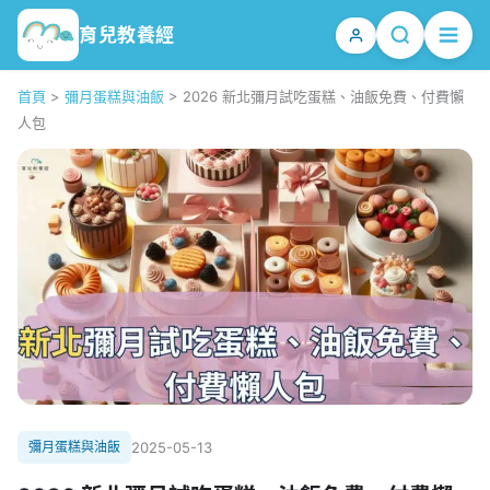
育兒教養經
首頁
>
彌月蛋糕與油飯
>
2026 新北彌月試吃蛋糕、油飯免費、付費懶
人包
彌月蛋糕與油飯
2025-05-13