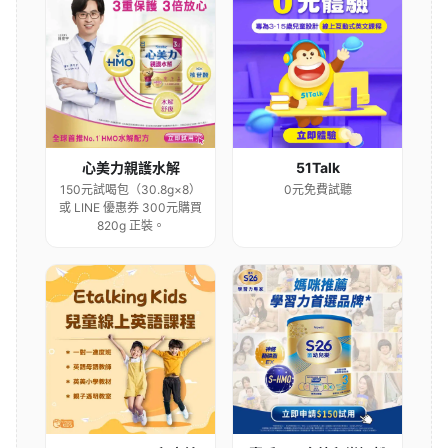
心美力親護水解
51Talk
150元試喝包（30.8g×8）
0元免費試聽
或 LINE 優惠券 300元購買
820g 正裝。
Etalking Kids 兒童線
惠氏s26金幼兒樂奶粉
上英文學習
申請
0元免費試聽
家中有3歲以下的幼兒，每
位媽咪限索取一罐(400
克)，試用價$150