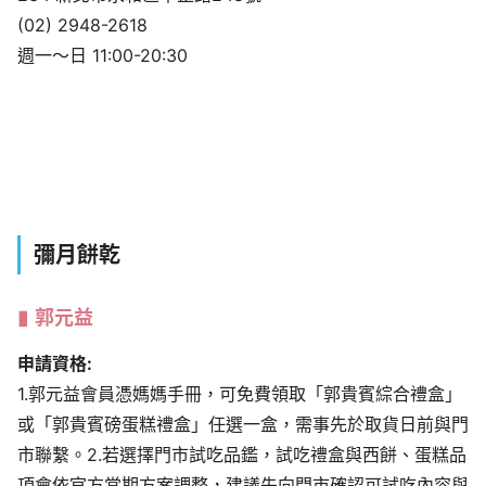
彌月餅乾
郭元益
申請資格:
1.郭元益會員憑媽媽手冊，可免費領取「郭貴賓綜合禮盒」
或「郭貴賓磅蛋糕禮盒」任選一盒，需事先於取貨日前與門
市聯繫。2.若選擇門市試吃品鑑，試吃禮盒與西餅、蛋糕品
項會依官方當期方案調整，建議先向門市確認可試吃內容與
取貨時間。
彌月餅乾價格: