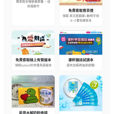
費索取孕哺營養膠囊 ，送
祝福御守
免費索取寶貝禮
領取 英文遊戲課+動物字母
A~Z著色練寫本
康軒雜誌試讀本
免費索取線上有聲繪本
還有加碼再抽桌遊喔!
領取tutorJr的有聲英語繪本
能恩水解奶粉申請