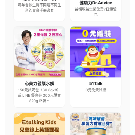
健康力Dr.Advice
每年會依生肖不同送不同生
益暢敏益生菌免費7日體驗
肖的寶寶手冊書套
包
心美力親護水解
51Talk
150元試喝包（30.8g×8）
0元免費試聽
或 LINE 優惠券 300元購買
820g 正裝。