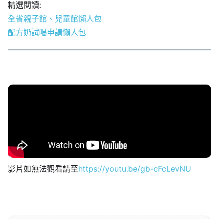
精選閱讀:
全省親子館、兒童館懶人包
配方奶試喝申請懶人包
影片如無法觀看請至
https://youtu.be/gb-cFcLevNU