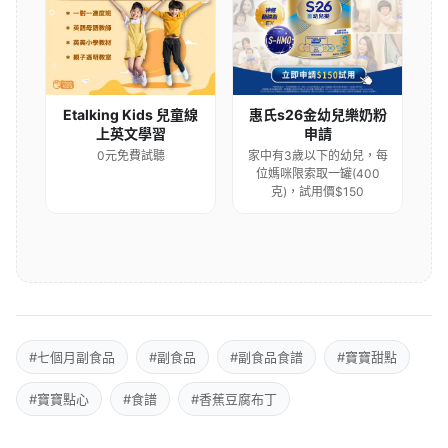
Etalking Kids 兒童線
惠氏s26金幼兒樂奶粉
上英文學習
申請
0元免費試聽
家中有3歲以下的幼兒，每
位媽咪限索取一罐(400
克)，試用價$150
#七個月副食品
#副食品
#副食品食譜
#寶寶甜點
#寶寶點心
#食譜
#香蕉豆腐布丁