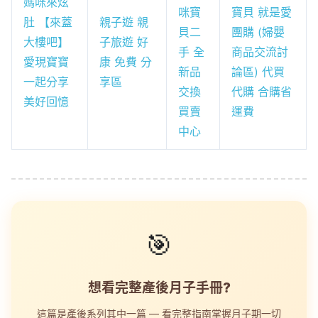
媽咪來炫
咪寶
寶貝 就是愛
肚 【來蓋
親子遊 親
貝二
團購 (婦嬰
大樓吧】
子旅遊 好
手 全
商品交流討
愛現寶寶
康 免費 分
新品
論區) 代買
一起分享
享區
交換
代購 合購省
美好回憶
買賣
運費
中心
🎯
想看完整產後月子手冊?
這篇是產後系列其中一篇 — 看完整指南掌握月子期一切