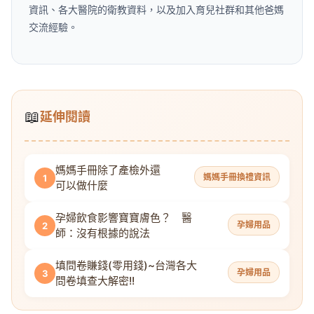
資訊、各大醫院的衛教資料，以及加入育兒社群和其他爸媽
交流經驗。
📖
延伸閱讀
媽媽手冊除了產檢外還
媽媽手冊換禮資訊
1
可以做什麼
孕婦飲食影響寶寶膚色？ 醫
孕婦用品
2
師：沒有根據的說法
填問卷賺錢(零用錢)~台灣各大
孕婦用品
3
問卷填查大解密!!