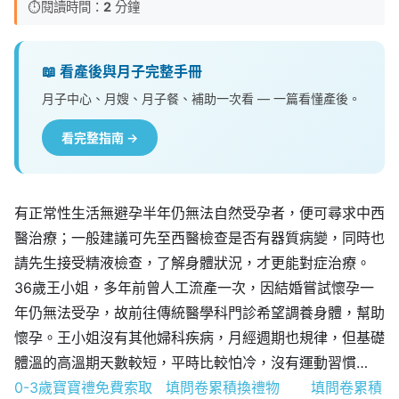
⏱️
閱讀時間：
2
分鐘
📖 看產後與月子完整手冊
月子中心、月嫂、月子餐、補助一次看 — 一篇看懂產後。
看完整指南 →
有正常性生活無避孕半年仍無法自然受孕者，便可尋求中西
醫治療；一般建議可先至西醫檢查是否有器質病變，同時也
請先生接受精液檢查，了解身體狀況，才更能對症治療。
36歲王小姐，多年前曾人工流產一次，因結婚嘗試懷孕一
年仍無法受孕，故前往傳統醫學科門診希望調養身體，幫助
懷孕。王小姐沒有其他婦科疾病，月經週期也規律，但基礎
體溫的高溫期天數較短，平時比較怕冷，沒有運動習慣…
0-3歲寶寶禮免費索取
填問卷累積換禮物
填問卷累積