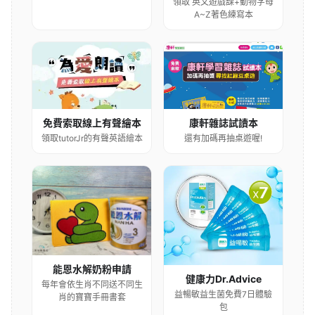
領取 英文遊戲課+動物字母
A~Z著色練寫本
康軒雜誌試讀本
免費索取線上有聲繪本
還有加碼再抽桌遊喔!
領取tutorJr的有聲英語繪本
能恩水解奶粉申請
健康力Dr.Advice
每年會依生肖不同送不同生
益暢敏益生菌免費7日體驗
肖的寶寶手冊書套
包