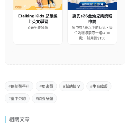
Etalking Kids 兒童線
惠氏s26金幼兒樂奶粉
上英文學習
申請
0元免費試聽
家中有3歲以下的幼兒，每
位媽咪限索取一罐(400
克)，試用價$150
#傳統醫學科
#周書慧
#幫助懷孕
#生育障礙
#臺中榮總
#調養身體
相關文章