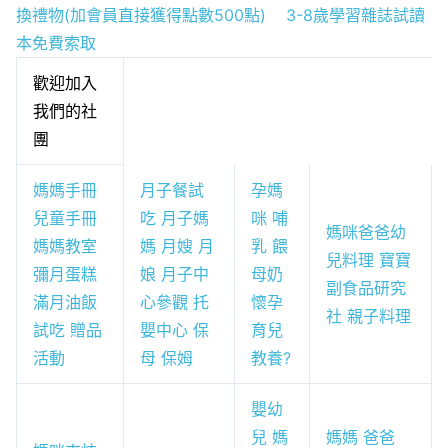
換禮物(加會員直接獲得點數500點)
3-8歲學習雜誌試讀
本免費索取
歡迎加入
我們的社
團
媽媽手冊
月子餐試
孕媽
兒童手冊
吃 月子媽
咪 哺
媽咪爸爸幼
媽媽教室
媽 月嫂 月
乳 餵
兒料理 寶寶
彌月蛋糕
娘 月子中
母奶
副食品研究
滿月油飯
心參觀 托
懷孕
社 親子料理
試吃 贈品
嬰中心 保
育兒
活動
母 保姆
教養?
嬰幼
兒 媽
媽媽 爸爸