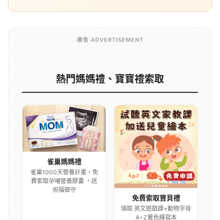
廣告 ADVERTISEMENT
熱門媽媽禮、寶寶禮索取
雀巢媽媽禮
雀巢1000天營養計畫，免
費索取孕哺營養膠囊 ，送
祝福御守
免費索取寶貝禮
領取 英文遊戲課+動物字母
A~Z著色練寫本