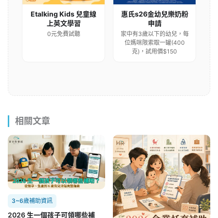
Etalking Kids 兒童線
惠氏s26金幼兒樂奶粉
上英文學習
申請
0元免費試聽
家中有3歲以下的幼兒，每
位媽咪限索取一罐(400
克)，試用價$150
相關文章
3~6歲補助資訊
2026 生一個孩子可領哪些補