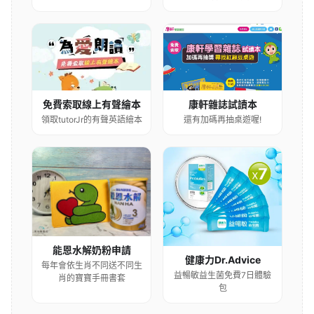
康軒雜誌試讀本
免費索取線上有聲繪本
還有加碼再抽桌遊喔!
領取tutorJr的有聲英語繪本
能恩水解奶粉申請
健康力Dr.Advice
每年會依生肖不同送不同生
益暢敏益生菌免費7日體驗
肖的寶寶手冊書套
包