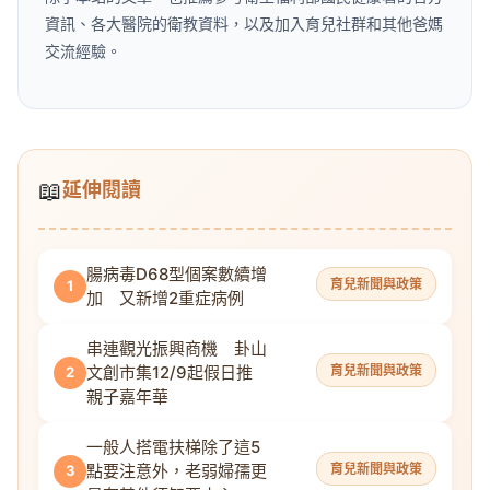
資訊、各大醫院的衛教資料，以及加入育兒社群和其他爸媽
交流經驗。
📖
延伸閱讀
腸病毒D68型個案數續增
育兒新聞與政策
1
加 又新增2重症病例
串連觀光振興商機 卦山
文創市集12/9起假日推
育兒新聞與政策
2
親子嘉年華
一般人搭電扶梯除了這5
點要注意外，老弱婦孺更
育兒新聞與政策
3