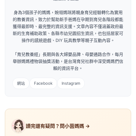
身為3個孩子的媽媽，婉翎媽咪將親身育兒經驗轉化為實用
的教養資訊，致力於幫助新手爸媽在孕期到育兒各階段都能
獲得最即時、最完整的資訊支援。文章內容不僅涵蓋政府最
新的生育補助政策、各縣市幼兒園招生資訊，也包括居家可
操作的感統遊戲、DIY 玩具教學等親子互動內容。
「育兒教養經」長期與各大婦嬰品牌、母嬰通路合作，每月
舉辦媽媽禮物袋抽獎活動，是台灣育兒社群中深受媽媽們信
賴的資訊平台。
網站
Facebook
Instagram
讀完還有疑問？問小茵媽媽 →