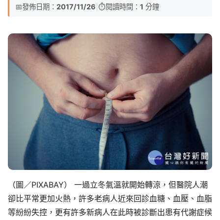
📅
發佈日期：
2017/11/26
|
⏱️
閱讀時間：
1
分鐘
（圖／PIXABAY） 一過立冬氣溫就開始轉涼，但醫院人潮
卻比平常更加火熱，許多老病人近來回診血糖、血壓、血脂
等紛紛失控，更有許多新病人在此時被診斷出患有代謝症候