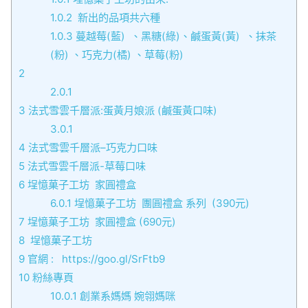
1.0.2
新出的品項共六種
1.0.3
蔓越莓(藍) 、黑糖(綠)、鹹蛋黃(黃) 、抹茶
(粉) 、巧克力(橘) 、草莓(粉)
2
2.0.1
3
法式雪雲千層派:蛋黃月娘派 (鹹蛋黃口味)
3.0.1
4
法式雪雲千層派–巧克力口味
5
法式雪雲千層派-草莓口味
6
埕憶菓子工坊 家圓禮盒
6.0.1
埕憶菓子工坊 團圓禮盒 系列 (390元)
7
埕憶菓子工坊 家圓禮盒 (690元)
8
埕憶菓子工坊
9
官網 : https://goo.gl/SrFtb9
10
粉絲專頁
10.0.1
創業系媽媽 婉翎媽咪