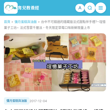
育兒教養經
首頁
>
彌月蛋糕與油飯
>
台中不可錯過的隱藏版法式甜點伴手禮?~埕憶
菓子工坊~ 法式雪雲千層派，冬天限定草莓口味新鮮限量上市
彌月蛋糕與油飯
2017-12-04