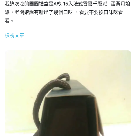
我這次吃的團圓禮盒是A款 15入法式雪雲千層派 -蛋黃月娘
派，老闆娘說有新出了幾個口味 ，看要不要換口味吃看
看。
檢視文章