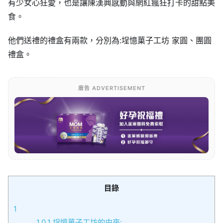
有少女心狂愛，也是讓陳漢典感動與網紅瘋狂打卡的甜點美
食。
他們送禮的禮盒有兩款，分別為:埕憶菓子工坊 家圓、團圓
禮盒。
廣告 ADVERTISEMENT
目錄
1
1.0.1
埕憶菓子工坊的由來: