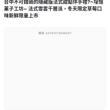
台中不可錯過的隱藏版法式甜點伴手禮?~埕憶
菓子工坊~ 法式雪雲千層派，冬天限定草莓口
味新鮮限量上市
廣告 ADVERTISEMENT