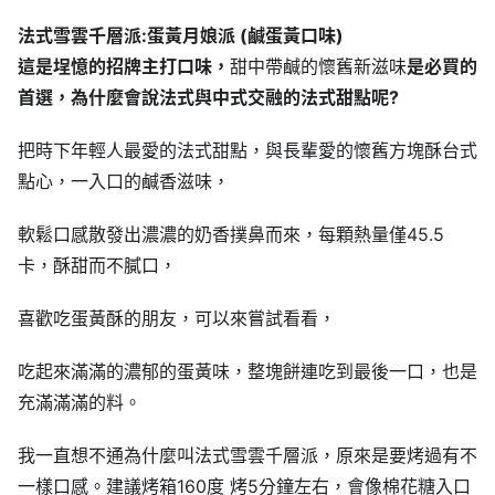
法式雪雲千層派
:
蛋黃月娘派
(
鹹蛋黃口味
)
這是埕憶的招牌主打口味，
甜中帶鹹的懷舊新滋味
是必買的
首選，為什麼會說法式與中式交融的法式甜點呢
?
把時下年輕人最愛的法式甜點，與長輩愛的懷舊方塊酥台式
點心，一入口的鹹香滋味，
軟鬆口感散發出濃濃的奶香撲鼻而來，每顆熱量僅45.5
卡，酥甜而不膩口，
喜歡吃蛋黃酥的朋友，可以來嘗試看看，
吃起來滿滿的濃郁的蛋黃味，整塊餅連吃到最後一口，也是
充滿滿滿的料。
我一直想不通為什麼叫法式雪雲千層派，原來是要烤過有不
一樣口感。建議烤箱160度 烤5分鐘左右，會像棉花糖入口