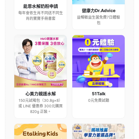
能恩水解奶粉申請
健康力Dr.Advice
每年會依生肖不同送不同生
益暢敏益生菌免費7日體驗
肖的寶寶手冊書套
包
心美力親護水解
51Talk
150元試喝包（30.8g×8）
0元免費試聽
或 LINE 優惠券 300元購買
820g 正裝。