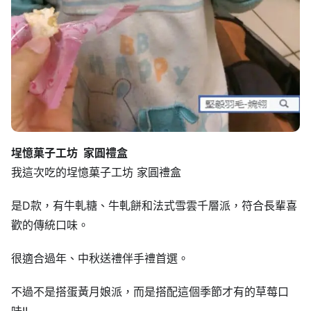
埕憶菓子工坊
家圓禮盒
我這次吃的埕憶菓子工坊 家圓禮盒
是D款，有牛軋糖、牛軋餅和法式雪雲千層派，符合長輩喜
歡的傳統口味。
很適合過年、中秋送禮伴手禮首選。
不過不是搭蛋黃月娘派，而是搭配這個季節才有的草莓口
味!!