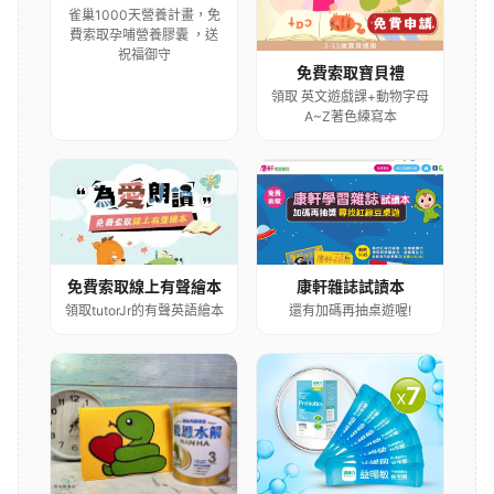
雀巢1000天營養計畫，免
費索取孕哺營養膠囊 ，送
祝福御守
免費索取寶貝禮
領取 英文遊戲課+動物字母
A~Z著色練寫本
康軒雜誌試讀本
免費索取線上有聲繪本
還有加碼再抽桌遊喔!
領取tutorJr的有聲英語繪本