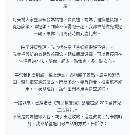
編。
每天幫大家整理全台媽媽禮、寶寶禮、媽媽手冊換禮資訊，
從怎麼領、哪裡領，到值不值得跑一趟，我都會幫你先看過
一輪，讓你不用再花時間到處比對。
除了好康整理，我也很在意「爸媽過得好不好」。
我會把最新的育兒教養觀念，轉成簡單好懂、可以直接用在
生活裡的方法，陪你一起少一點焦慮，多一點安心。
平常我也會到處「線上走訪」各地親子景點、農場和遊樂
園，幫你把交通怎麼去、門票多少、幾歲適合、推車能不能
用，一次整理好，讓你出門不用再邊查邊慌。
一路以來，已經陪著《育兒教養經》整理超過 200 篇育兒
生活資訊。
不管是媽媽禮懶人包、親子出遊攻略，還是教養上的卡關時
刻，我都希望能用最白話的方式，告訴你：