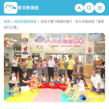
育兒教養經
首頁
>
育兒新聞與政策
>
為孩子種下閱讀的種子 彰化市圖舉辦「寶寶
爬行比賽」