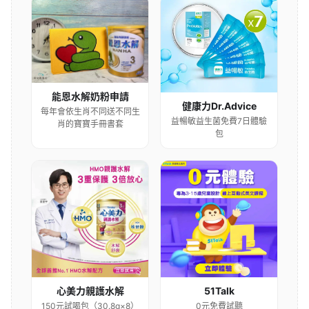
能恩水解奶粉申請
健康力Dr.Advice
每年會依生肖不同送不同生
益暢敏益生菌免費7日體驗
肖的寶寶手冊書套
包
心美力親護水解
51Talk
150元試喝包（30.8g×8）
0元免費試聽