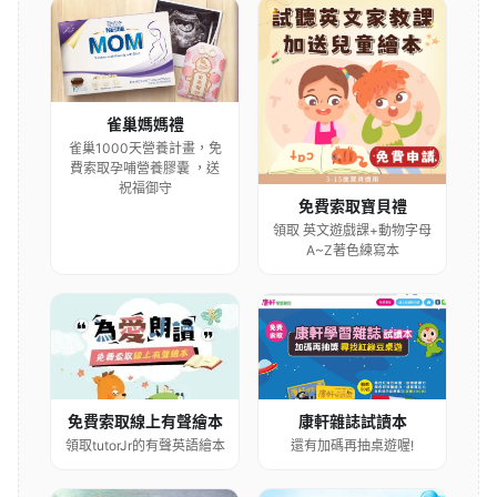
雀巢媽媽禮
雀巢1000天營養計畫，免
費索取孕哺營養膠囊 ，送
祝福御守
免費索取寶貝禮
領取 英文遊戲課+動物字母
A~Z著色練寫本
康軒雜誌試讀本
免費索取線上有聲繪本
還有加碼再抽桌遊喔!
領取tutorJr的有聲英語繪本