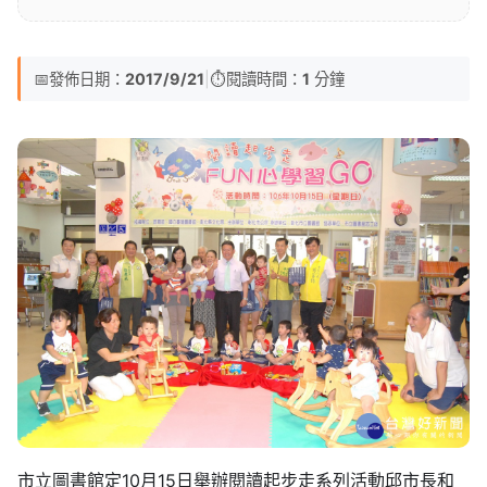
📅
發佈日期：
2017/9/21
|
⏱️
閱讀時間：
1
分鐘
市立圖書館定10月15日舉辦閱讀起步走系列活動邱市長和