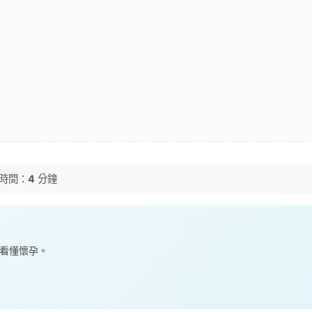
時間：
4
分鐘
篇看懂懷孕。