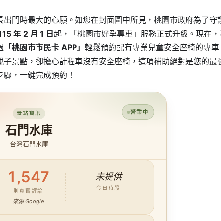
長出門時最大的心願。如您在封面圖中所見，桃園市政府為了守
115 年 2 月 1 日
起，「桃園市好孕專車」服務正式升級。現在，
過
「桃園市市民卡 APP」
輕鬆預約配有專業兒童安全座椅的專車
親子景點，卻擔心計程車沒有安全座椅，這項補助絕對是您的最
步驟，一鍵完成預約！
營業中
景點資訊
石門水庫
台灣石門水庫
1,547
未提供
今日時段
則真實評論
來源 Google