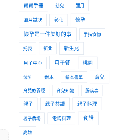
寶寶手冊
幼兒
彌月
懷孕
彌月試吃
彰化
懷孕是一件美好的事
手指食物
新生兒
托嬰
新北
月子餐
月子中心
桃園
育兒
母乳
繪本
繪本書單
育兒教養經
育兒知識
腸病毒
親子
親子共讀
親子料理
食譜
親子農場
電鍋料理
高雄