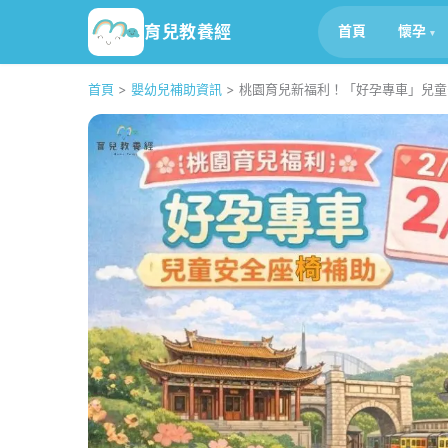
育兒教養經
首頁
懷孕
首頁
>
嬰幼兒補助資訊
>
桃園育兒新福利！「好孕專車」兒童安