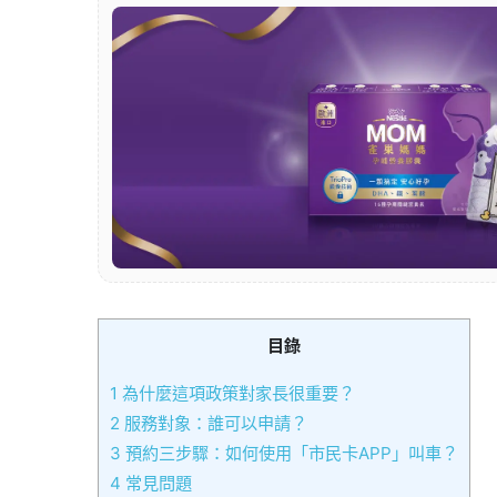
目錄
1
為什麼這項政策對家長很重要？
2
服務對象：誰可以申請？
3
預約三步驟：如何使用「市民卡APP」叫車？
4
常見問題