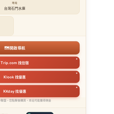
地址
台灣石門水庫
🗺
開啟導航
T
rip.com 找住宿
K
look 找優惠
K
Kday 找優惠
作聯盟，您點擊後購買，本站可能獲得佣金