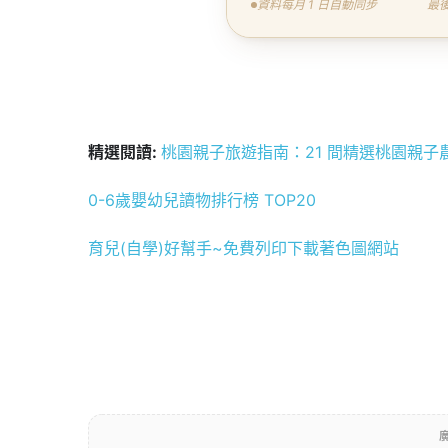
資料每月 1 日自動同步
最後
精選閱讀:
桃園親子旅遊指南：21 間精選桃園親
0-6歲嬰幼兒讀物排行榜 TOP20
育兒(自學)好幫手~免費列印下載著色圖網站
廣