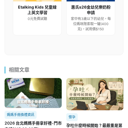
Etalking Kids 兒童線
惠氏s26金幼兒樂奶粉
上英文學習
申請
0元免費試聽
家中有3歲以下的幼兒，每
位媽咪限索取一罐(400
克)，試用價$150
相關文章
媽媽手冊換禮資訊
懷孕
2026 台北媽媽手冊拿好禮-門市
孕吐什麼時候開始？最嚴重是第