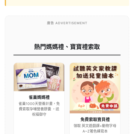
廣告 ADVERTISEMENT
熱門媽媽禮、寶寶禮索取
雀巢媽媽禮
雀巢1000天營養計畫，免
費索取孕哺營養膠囊 ，送
祝福御守
免費索取寶貝禮
領取 英文遊戲課+動物字母
A~Z著色練寫本