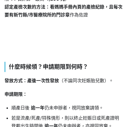
認定產檢次數的方法：看媽媽手冊內頁的產檢紀錄，且每次
要有新竹縣/市醫療院所的門診章
作為佐證
什麼時候領？申請期限到何時？
發放方式：產後一次性發放
（不論同次妊娠胎兒數）。
申請期限：
順產日後
逾一年
仍未申辦者，視同放棄請領。
若是流產/死產/特殊情形，則以終止妊娠日或死產證明
登載出生時間後
逾一年
仍未申辦者，亦視同放棄。