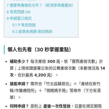
7
需要準備哪些文件？（照清單準備最快）
8
常見問題 QA
9
申請窗口資訊
9.1
❓ 常見問題
9.2
創業系媽媽 婉翎媽咪
懶人包先看（30 秒掌握重點）
補助多少？
每次產檢
300 元
，依「實際產檢次數」計
算；上限依國健署公告的公費產檢次數（多數情況為
14
次
，合計最高
4,200 元
）。
誰能申請？
需符合「竹北設籍居住」＋「產檢在新竹
縣/市醫療院所」＋「領媽媽手冊」等條件（下方有清
單）。
何時申請？
原則上
產後一次性發放
，且要在規定期限