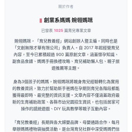
關於作者
創業系媽媽 婉翎媽咪
已發表
1025
篇育兒專業文章
婉翎媽咪，「育兒教養經」網站創辦人暨主編，同時也是
「文創無限才華有限公司」負責人。自 2017 年起經營育兒
內容，至今已累積超過 900 篇原創文章，涵蓋懷孕知識、
副食品食譜、媽媽手冊換禮攻略、育兒補助懶人包、親子旅
遊推薦等主題。
身為3個孩子的媽媽，婉翎媽咪將親身育兒經驗轉化為實用
的教養資訊，致力於幫助新手爸媽在孕期到育兒各階段都能
獲得最即時、最完整的資訊支援。文章內容不僅涵蓋政府最
新的生育補助政策、各縣市幼兒園招生資訊，也包括居家可
操作的感統遊戲、DIY 玩具教學等親子互動內容。
「育兒教養經」長期與各大婦嬰品牌、母嬰通路合作，每月
舉辦媽媽禮物袋抽獎活動，是台灣育兒社群中深受媽媽們信