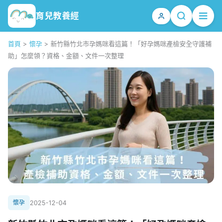
育兒教養經
首頁
>
懷孕
>
新竹縣竹北市孕媽咪看這篇！「好孕媽咪產檢安全守護補
助」怎麼領？資格、金額、文件一次整理
懷孕
2025-12-04