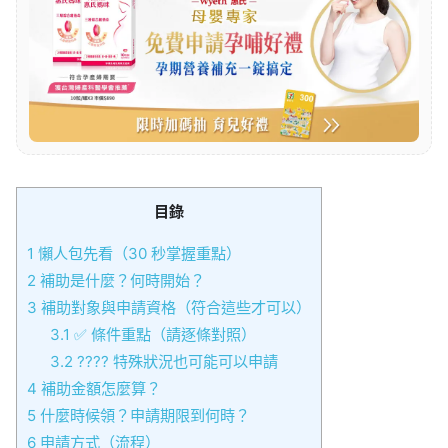
目錄
1
懶人包先看（30 秒掌握重點）
2
補助是什麼？何時開始？
3
補助對象與申請資格（符合這些才可以）
3.1
✅ 條件重點（請逐條對照）
3.2
????️ 特殊狀況也可能可以申請
4
補助金額怎麼算？
5
什麼時候領？申請期限到何時？
6
申請方式（流程）