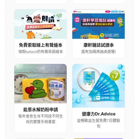
康軒雜誌試讀本
免費索取線上有聲繪本
還有加碼再抽桌遊喔!
領取tutorJr的有聲英語繪本
能恩水解奶粉申請
健康力Dr.Advice
每年會依生肖不同送不同生
益暢敏益生菌免費7日體驗
肖的寶寶手冊書套
包