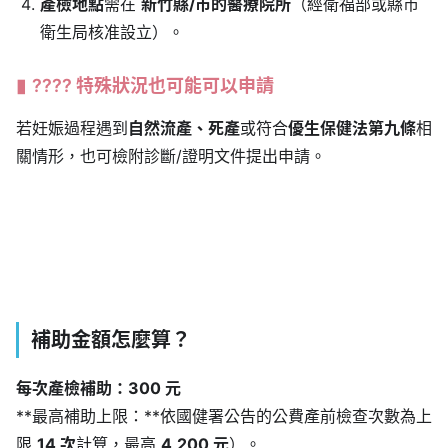
產檢地點
需在
新竹縣/市的醫療院所
（經衛福部或縣市
衛生局核准設立）。
????️ 特殊狀況也可能可以申請
若妊娠過程遇到
自然流產、死產
或符合
優生保健法第九條
相
關情形，也可檢附診斷/證明文件提出申請。
補助金額怎麼算？
每次產檢補助：300 元
**最高補助上限：**依國健署公告的公費產前檢查次數為上
限
14 次
計算，最高
4,200 元
）。