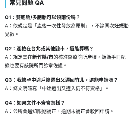
常見問題 QA
Q1：雙胞胎/多胞胎可以領兩份嗎？
A：依規定是「產後一次性發放為原則」，不論同次妊娠胎
兒數。
Q2：產檢在台北或其他縣市，還能算嗎？
A：規定需在
新竹縣/市
的核准醫療院所產檢，媽媽手冊紀
錄也要有該院所門診章佐證。
Q3：我懷孕中途戶籍遷出又遷回竹北，還能申請嗎？
A：條文明確寫「中途遷出又遷入仍不符資格」。
Q4：如果文件不齊會怎樣？
A：公所會通知限期補正，逾期未補正會駁回申請。