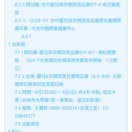
6.2
2.婦幼展-台中嬰兒與孕媽咪用品展9/1-4 烏日展覽
館
6.3
3. 12/29-1/1 台中嬰兒與孕媽咪用品展暨兒童國際
嘉年華 -大台中國際會議展中心
6.3.1
7
台南場
7.1
1.婦幼展-嬰兒與孕媽咪用品展8/4-8/7 -南紡展覽
館 （8/4-7台南展因市場環境考量暫停舉辦 7/2更
正）
7.2
2.台南–嬰兒&孕媽咪暨兒童精品展 (8/3-8/6) 主辦
廠商已將資訊從頁面拉掉
7.3
時間 : 8月3日(四) ~ 6日(日) 共4天 地點: 成功大
學 (台南市大學路1號，後車站、遠百斜對面)
7.4
服務 : 王寶鈴 0986-586519 (台灣之星) 02-
29840171
7.5
活動資訊
8
彰化