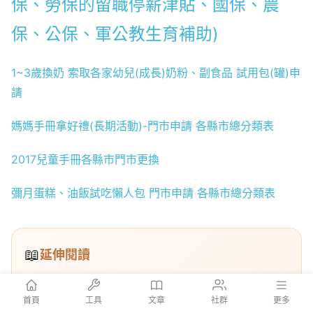
保、勞保的留職停薪津貼、國保、農
保、公保、軍公教生育補助)
1~3歲換奶 索取各家幼兒(成長)奶粉、副食品 試用包(罐)申
請
媽媽手冊拿好禮(長期活動)-門市申請 各縣市總分類表
2017兒童手冊各縣市門市更換
彌月蛋糕、油飯試吃懶人包 門市申請 各縣市總分類表
📖
延伸閱讀
首頁
工具
文章
社群
更多
暑假到了，去日本玩記得必買