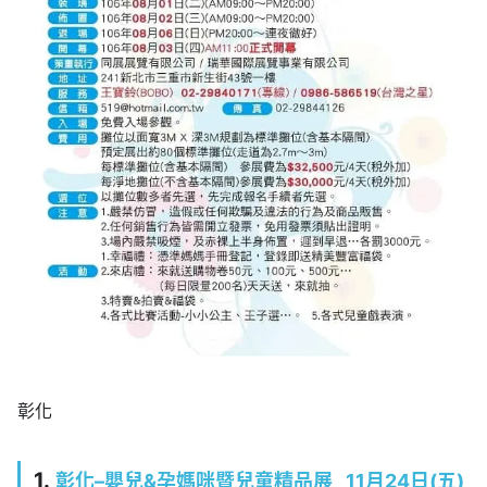
彰化
1.
彰化
–
嬰兒
&
孕媽咪暨兒童精品展
11
月24日
(五
)