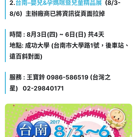
2.
台南
–
嬰兒
&
孕媽咪暨兒童精品展
(8/3-
8/6) 主辦廠商已將資訊從頁面拉掉
時間 :
8
月3日
(四
) ~ 6
日(日)
共4天
地點: 成功大學 (台南市大學路1號，後車站、
遠百斜對面)
服務 : 王寶鈴 0986-586519 (台灣之
星) 02-29840171