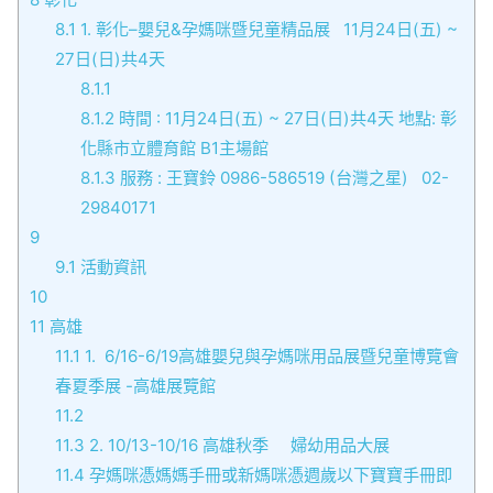
8.1
1. 彰化–嬰兒&孕媽咪暨兒童精品展 11月24日(五) ~
27日(日)共4天
8.1.1
8.1.2
時間 : 11月24日(五) ~ 27日(日)共4天 地點: 彰
化縣市立體育館 B1主場館
8.1.3
服務 : 王寶鈴 0986-586519 (台灣之星) 02-
29840171
9
9.1
活動資訊
10
11
高雄
11.1
1. 6/16-6/19高雄嬰兒與孕媽咪用品展暨兒童博覽會
春夏季展 -高雄展覽館
11.2
11.3
2. 10/13-10/16 高雄秋季 婦幼用品大展
11.4
孕媽咪憑媽媽手冊或新媽咪憑週歲以下寶寶手冊即