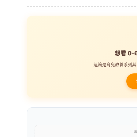
想看 0
這篇是育兒教養系列其
廣