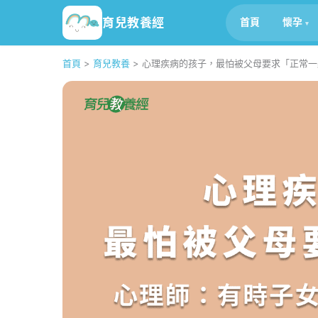
育兒教養經
首頁
懷孕
首頁
>
育兒教養
>
心理疾病的孩子，最怕被父母要求「正常一