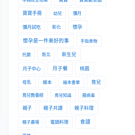
寶寶手冊
幼兒
彌月
懷孕
彌月試吃
彰化
懷孕是一件美好的事
手指食物
新生兒
托嬰
新北
月子餐
月子中心
桃園
育兒
母乳
繪本
繪本書單
育兒教養經
育兒知識
腸病毒
親子
親子共讀
親子料理
食譜
親子農場
電鍋料理