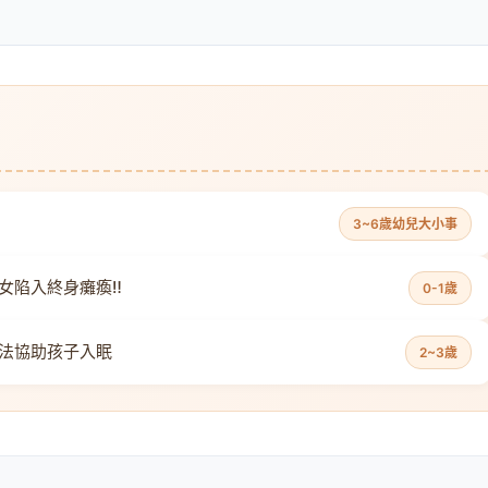
3~6歲幼兒大小事
女陷入終身癱瘓‼
0-1歲
法協助孩子入眠
2~3歲