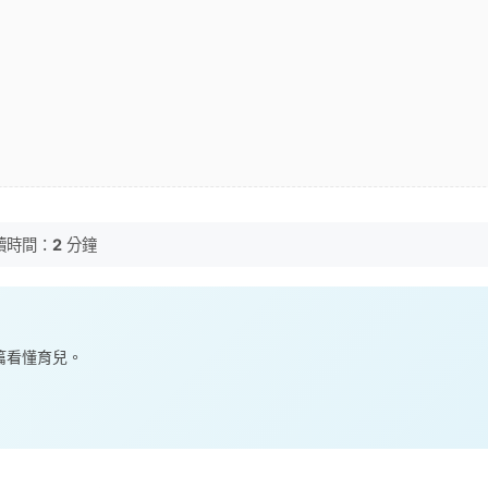
讀時間：
2
分鐘
一篇看懂育兒。