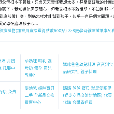
但父母根本不管我，只會天天責怪我想太多。甚至懷疑我的診斷
抑鬱了，我知道他需要關心，但我又根本不敢說話。不知道哪一
母到底該做什麼，到底怎樣才能幫到孩子，似乎一直是個大問題。
看父母在處理孩子心…
積換禮物(加會員直接獲得點數500點)
3-8歲學習雜誌試讀本免
媽媽 月嫂
孕媽咪 哺乳 餵
媽咪爸爸幼兒料理 寶寶副食
觀 托嬰中
母奶 懷孕 育兒
品研究社 親子料理
教養?
嬰幼兒 媽咪寶貝
媽媽 爸爸 寶貝 就是愛團購
好康 免費
二手 全新品交換
(婦嬰商品交流討論區) 代買
買賣中心
代購 合購省運費