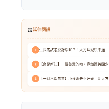
📖
延伸閱讀
生長痛該怎麼舒緩呢？４大方法減緩不適
1
【育兒新知】一個善意的吻，竟然讓英國少
2
【一到六歲寶寶】小孩總是不睡覺 ５大方
3