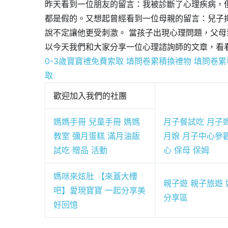
昨天看到一位朋友的留言：我被診斷了心理疾病，
都是假的。又想起曾經看到一位母親的留言：兒子
說不定讓他更受刺激。 當孩子出現心理問題，父
以今天我們和大家分享一位心理諮詢師的文章，看
0-3歲寶寶禮免費索取
填問卷累積換禮物
填問卷累
取
歡迎加入我們的社團
媽媽手冊 兒童手冊 媽媽
月子餐試吃 月子
教室 彌月蛋糕 滿月油飯
月娘 月子中心參
試吃 贈品 活動
心 保母 保姆
媽咪來炫肚 【來蓋大樓
親子遊 親子旅遊 
吧】愛現寶寶 一起分享美
分享區
好回憶