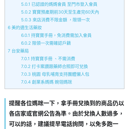
5.0.1
已認證的媽媽會員 至門市登入會員
5.0.2
寶寶預產期前30天至生產完60天內
5.0.3
來店消費不限金額 ，限領一次
6
美的適生活藥妝
6.0.1
持寶寶手冊，免消費需加入會員
6.0.2
限領一次需確認戶籍
7
台安藥局
7.0.1
持寶寶手冊 、不需消費
7.0.2
打卡案讚跟藥師合照即可兌換
7.0.3
桃園 母乳哺育支持團體懶人包
7.0.4
創業系媽媽 婉翎媽咪
提醒各位媽咪一下，拿手冊兌換到的商品仍以
各店家或官網公告為準。由於兌換人數過多，
可以的話，建議提早電話詢問，以免多跑一