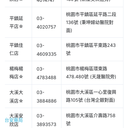
桃園市平鎮區延平路二段
03-
平鎮延
136號 (秉坤婦幼醫院對
平店☆
4020757
面)
平鎮佳
桃園市平鎮區平東路243
03-
仁店
號
4609335
楊梅楊
桃園市楊梅區環東路
03-
梅店☆
478.480號 (天晟醫院旁)
4783488
桃園市大溪區一心里復興
大溪大
03-
路105號 (台灣企銀對面)
溪店☆
3884886
桃園市大溪區介壽路758
大溪安
03-
台安藥局
號
欣店
3893573