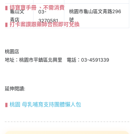
持寶寶手冊 、不需消費
龜山文
桃園市龜山區文青路296
03-
青店
號
3270581
打卡案讚跟藥師合照即可兌換
桃園店
地址：桃園市平鎮區北興里 電話：03-4591339
延伸閱讀:
桃園 母乳哺育支持團體懶人包