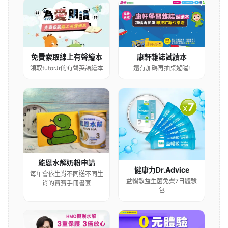
康軒雜誌試讀本
免費索取線上有聲繪本
還有加碼再抽桌遊喔!
領取tutorJr的有聲英語繪本
能恩水解奶粉申請
健康力Dr.Advice
每年會依生肖不同送不同生
益暢敏益生菌免費7日體驗
肖的寶寶手冊書套
包