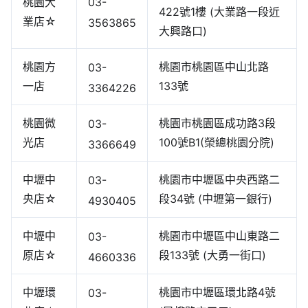
03-
桃園大
422號1樓 (大業路一段近
業店☆
3563865
大興路口)
桃園方
桃園市桃園區中山北路
03-
一店
133號
3364226
桃園微
桃園市桃園區成功路3段
03-
光店
100號B1(榮總桃園分院)
3366649
中壢中
桃園市中壢區中央西路二
03-
央店☆
段34號 (中壢第一銀行)
4930405
中壢中
桃園市中壢區中山東路二
03-
原店☆
段133號 (大勇一街口)
4660336
中壢環
桃園市中壢區環北路4號
03-