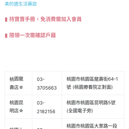
美的適生活藥妝
持寶寶手冊，免消費需加入會員
限領一次需確認戶籍
園龍
桃園市桃園區龍壽街64-1
桃
03-
號 (桃園療養院正對面)
壽店☆
3705663
桃園昆
桃園市桃園區昆明路5號
03-
明店☆
(全國電子旁)
2182156
桃園市桃園區大業路一段