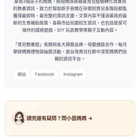
身為3個孩子的媽媽，婉翎媽咪將親身育兒經驗轉化為實用
的教養資訊，致力於幫助新手爸媽在孕期到育兒各階段都能
獲得最即時、最完整的資訊支援。文章內容不僅涵蓋政府最
新的生育補助政策、各縣市幼兒園招生資訊，也包括居家可
操作的感統遊戲、DIY 玩具教學等親子互動內容。
「育兒教養經」長期與各大婦嬰品牌、母嬰通路合作，每月
舉辦媽媽禮物袋抽獎活動，是台灣育兒社群中深受媽媽們信
賴的資訊平台。
網站
Facebook
Instagram
讀完還有疑問？問小茵媽媽 →