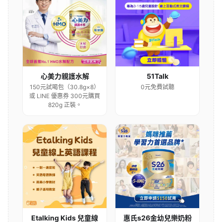
心美力親護水解
51Talk
150元試喝包（30.8g×8）
0元免費試聽
或 LINE 優惠券 300元購買
820g 正裝。
Etalking Kids 兒童線
惠氏s26金幼兒樂奶粉