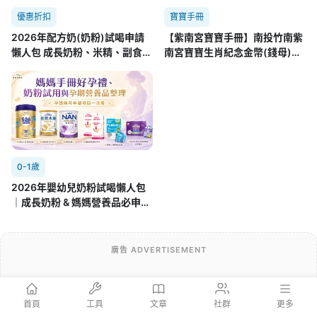
優惠折扣
寶寶手冊
2026年配方奶(奶粉)試喝申請
【紫南宮寶寶手冊】南投竹南紫
懶人包 成長奶粉、米精、副食品
南宮寶寶生肖紀念金幣(錢母)領
8.01更新
取方式
0-1歲
2026年嬰幼兒奶粉試喝懶人包
｜成長奶粉 & 媽媽營養品必申請
攻略(7/22更新)
廣告 ADVERTISEMENT
首頁
工具
文章
社群
更多