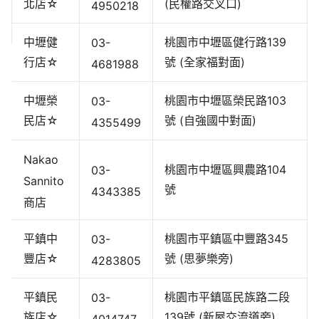
北店☆
(民權路交叉口)
4950218
中壢健
桃園市中壢區健行路139
03-
行店☆
號 (全家福對面)
4681988
中壢榮
桃園市中壢區榮民路103
03-
民店☆
號 (自強國中對面)
4355499
Nakao
桃園市中壢區興農路104
03-
Sannito
號
4343385
商店
平鎮中
桃園市平鎮區中豐路345
03-
豐店☆
號 (思夢樂旁)
4283805
平鎮民
桃園市平鎮區民族路二段
03-
族店☆
139號 (新屋交流道旁)
4014747