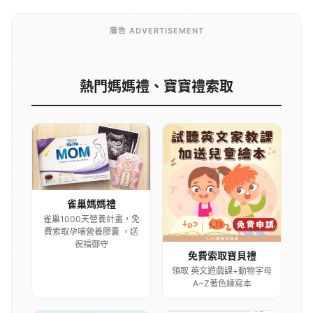
廣告 ADVERTISEMENT
熱門媽媽禮、寶寶禮索取
雀巢媽媽禮
雀巢1000天營養計畫，免
費索取孕哺營養膠囊 ，送
祝福御守
免費索取寶貝禮
領取 英文遊戲課+動物字母
A~Z著色練寫本