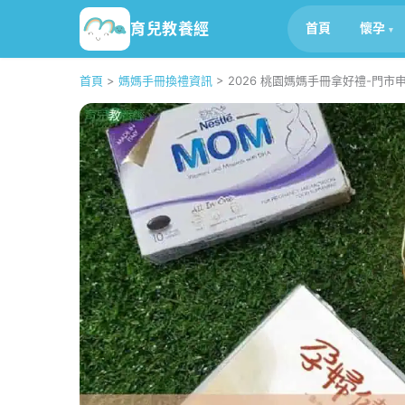
育兒教養經
首頁
懷孕
首頁
>
媽媽手冊換禮資訊
>
2026 桃園媽媽手冊拿好禮-門市申請(