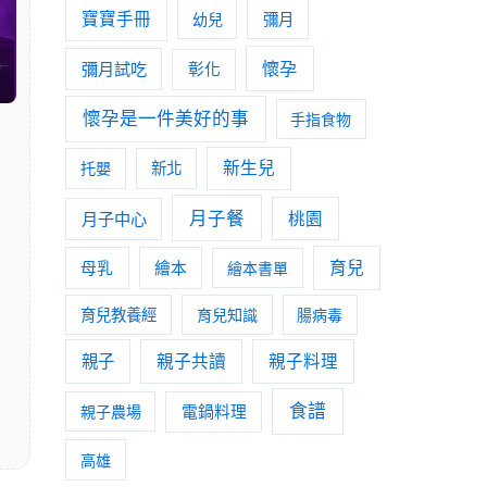
寶寶手冊
幼兒
彌月
懷孕
彌月試吃
彰化
懷孕是一件美好的事
手指食物
新生兒
托嬰
新北
月子餐
月子中心
桃園
育兒
母乳
繪本
繪本書單
育兒教養經
育兒知識
腸病毒
親子
親子共讀
親子料理
食譜
親子農場
電鍋料理
高雄