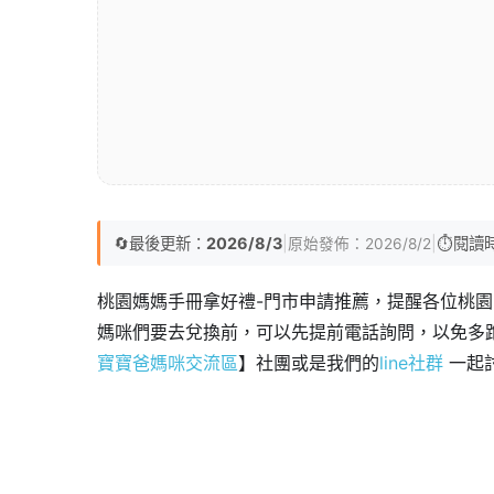
🔄
最後更新：
2026/8/3
|
|
⏱️
閱讀
原始發佈：
2026/8/2
桃園媽媽手冊拿好禮-門市申請推薦，提醒各位桃
媽咪們要去兌換前，可以先提前電話詢問，以免多
寶寶爸媽咪交流區
】社團或是我們的
line社群
一起討