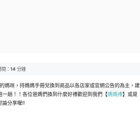
時間：
14
分鐘
園的媽咪，持媽媽手冊兌換到商品以各店家或官網公告的為主，建
跑一趟！！各位爸媽們換到什麼好禮歡迎到我們【
媽媽禮
】或是
論分享喔!!