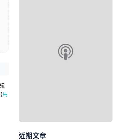
議
【
馬
近期文章