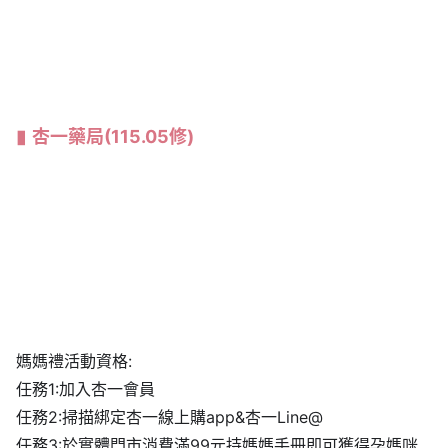
杏一藥局
(115.05修)
媽媽禮活動資格:
任務1:加入杏一會員
任務2:掃描綁定杏一線上購app&杏一Line@
任務3:於實體門市消費滿99元持媽媽手冊即可獲得孕媽咪