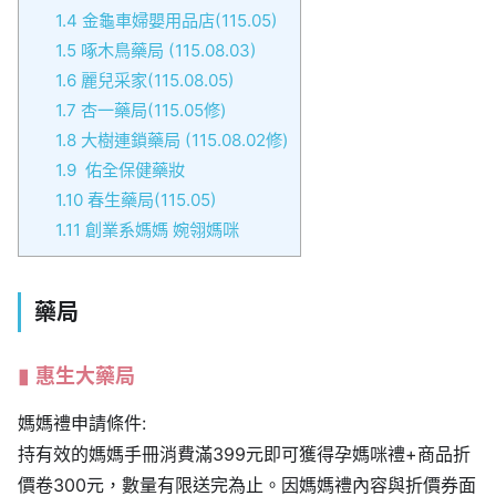
1.4
金龜車婦嬰用品店(115.05)
1.5
啄木鳥藥局 (115.08.03)
1.6
麗兒采家(115.08.05)
1.7
杏一藥局(115.05修)
1.8
大樹連鎖藥局 (115.08.02修)
1.9
佑全保健藥妝
1.10
春生藥局(115.05)
1.11
創業系媽媽 婉翎媽咪
藥局
惠生大藥局
媽媽禮申請條件:
持有效的媽媽手冊消費滿399元即可獲得孕媽咪禮+商品折
價卷300元，數量有限送完為止。因媽媽禮內容與折價券面