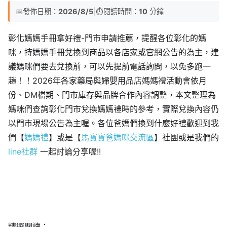
📅
發佈日期：
2026/8/5
|
⏱️
閱讀時間：
10
分鐘
彰化媽媽手冊拿好禮-門市申請推薦，提醒各位彰化的媽
咪，持媽媽手冊兌換到商品以各店家或官網公告的為主，建
議媽咪們要去兌換前，可以先提前電話詢問，以免多跑一
趟！！2026年各家藥局與婦嬰用品店媽媽禮活動會依月
份、DM檔期、門市庫存與品牌合作內容調整，本文整理為
媽咪們查詢彰化門市兌換媽媽禮時的參考，實際兌換內容仍
以門市現場公告為主喔。各位爸媽們換到什麼好禮歡迎到我
們【
媽媽禮
】或是【
馬寶寶爸媽咪交流區
】社團或是我們的
line社群
一起討論分享喔!!
精選閱讀：