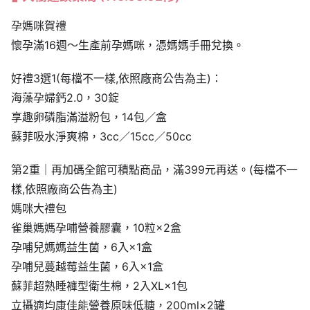
孕媽咪賀禮
懷孕滿16週～生產前孕媽咪，憑媽媽手冊兌換。
好禮3選1(每檔不一樣,依照廠商公告為主)：
海藻孕婦鈣2.0，30錠
享趣卵磷脂滿溢粉包，14包／盒
蘇菲吸水淨爽棉，3cc／15cc／50cc
第2重｜再加碼全館可積點商品，滿399元再送。(每檔不一
樣,依照廠商公告為主)
媽咪大禮包
雀巢媽媽孕哺營養膠囊，10粒×2盒
孕哺兒媽媽益生菌，6入×1盒
孕哺兒蔓越莓益生菌，6入×1盒
蘇菲超熟睡褲型衛生棉，2入XL×1包
立攝適均康佳能營養原味低糖，200ml×2罐