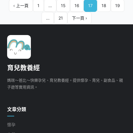
‹ 上一頁
1
...
15
16
17
18
19
...
21
下一頁 ›
育兒教養經
媽咪～爸比～快樂孕兒、育兒教養經。提供懷孕、育兒、副食品、親
子遊等實用資訊。
文章分類
懷孕