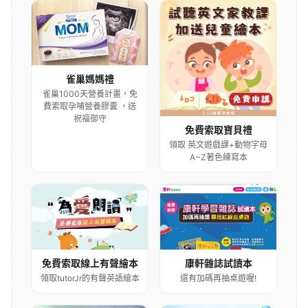
雀巢媽媽禮
雀巢1000天營養計畫，免
費索取孕哺營養膠囊 ，送
祝福御守
免費索取寶貝禮
領取 英文遊戲課+動物字母
A~Z著色練寫本
康軒雜誌試讀本
免費索取線上有聲繪本
還有加碼再抽桌遊喔!
領取tutorJr的有聲英語繪本