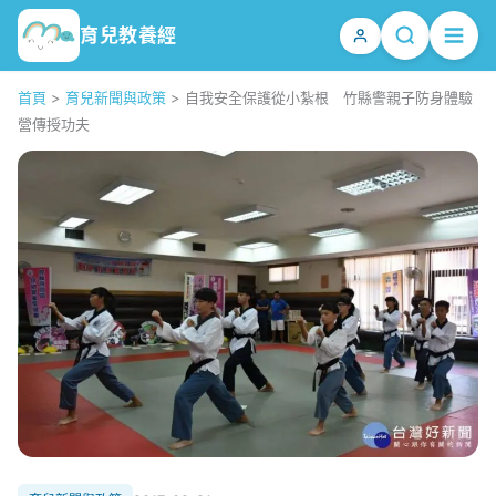
育兒教養經
首頁
>
育兒新聞與政策
>
自我安全保護從小紮根 竹縣警親子防身體驗
營傳授功夫