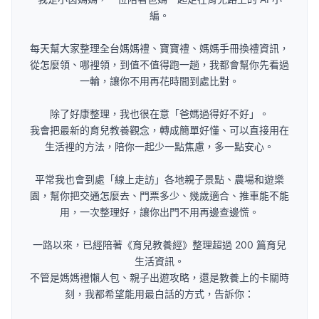
編。
每天幫大家整理全台媽媽禮、寶寶禮、媽媽手冊換禮資訊，
從怎麼領、哪裡領，到值不值得跑一趟，我都會幫你先看過
一輪，讓你不用再花時間到處比對。
除了好康整理，我也很在意「爸媽過得好不好」。
我會把最新的育兒教養觀念，轉成簡單好懂、可以直接用在
生活裡的方法，陪你一起少一點焦慮，多一點安心。
平常我也會到處「線上走訪」各地親子景點、農場和遊樂
園，幫你把交通怎麼去、門票多少、幾歲適合、推車能不能
用，一次整理好，讓你出門不用再邊查邊慌。
一路以來，已經陪著《育兒教養經》整理超過 200 篇育兒
生活資訊。
不管是媽媽禮懶人包、親子出遊攻略，還是教養上的卡關時
刻，我都希望能用最白話的方式，告訴你：