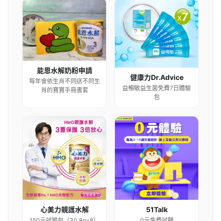
能恩水解奶粉申請
健康力Dr.Advice
每年會依生肖不同送不同生
益暢敏益生菌免費7日體驗
肖的寶寶手冊書套
包
心美力親護水解
51Talk
150元試喝包（30.8g×8）
0元免費試聽