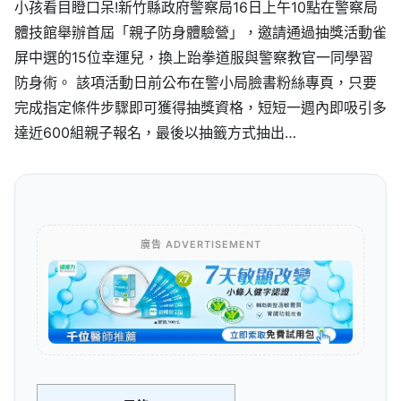
小孩看目瞪口呆!新竹縣政府警察局16日上午10點在警察局
體技館舉辦首屆「親子防身體驗營」，邀請通過抽獎活動雀
屏中選的15位幸運兒，換上跆拳道服與警察教官一同學習
防身術。 該項活動日前公布在警小局臉書粉絲專頁，只要
完成指定條件步驟即可獲得抽獎資格，短短一週內即吸引多
達近600組親子報名，最後以抽籤方式抽出…
廣告 ADVERTISEMENT