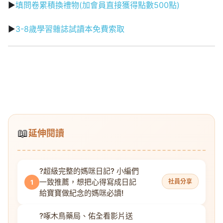
▶
填問卷累積換禮物(加會員直接獲得點數500點)
▶
3-8歲學習雜誌試讀本免費索取
📖
延伸閱讀
?超級完整的媽咪日記? 小編們
一致推薦，想把心得寫成日記
社員分享
1
給寶寶做紀念的媽咪必讀!
?啄木鳥藥局、佑全看影片送