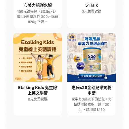
心美力親護水解
51Talk
150元試喝包（30.8g×8）
0元免費試聽
或 LINE 優惠券 300元購買
820g 正裝。
Etalking Kids 兒童線
惠氏s26金幼兒樂奶粉
上英文學習
申請
0元免費試聽
家中有3歲以下的幼兒，每
位媽咪限索取一罐(400
克)，試用價$150