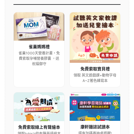
雀巢媽媽禮
雀巢1000天營養計畫，免
費索取孕哺營養膠囊 ，送
祝福御守
免費索取寶貝禮
領取 英文遊戲課+動物字母
A~Z著色練寫本
康軒雜誌試讀本
免費索取線上有聲繪本
還有加碼再抽桌遊喔!
領取tutorJr的有聲英語繪本