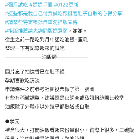
#
彌月試吃
#
媽媽手冊
#
0122更新
#
這些都是我自己付費試吃跟挺著肚子自取的心得分享
#
請某些特定帳號自重勿搭版宣傳
#
搭版推薦請先詢問版媽意願
，謝謝。
從生之前一路吃到月中猛吃油飯+蛋糕
整理一下有記錄起來的試吃
———————-油飯類——————-
圖片忘了拍憶香已在肚子裡
孕期喜歡吃清淡
申請條件之前參考社團投票做了第一張圖
有些有稍微調整，建議還是官網查或私訊粉絲團比較準
油飯除了外縣市以外幾乎都熱送或自取
●狀元
禮盒很大，打開油飯看起來份量很小，實際上很多，三碗飯
份量，冷的時候是油蔥香，熱的時候