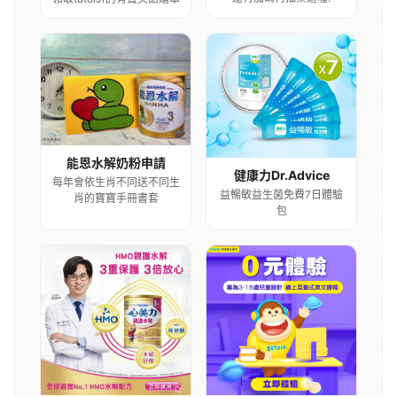
能恩水解奶粉申請
健康力Dr.Advice
每年會依生肖不同送不同生
益暢敏益生菌免費7日體驗
肖的寶寶手冊書套
包