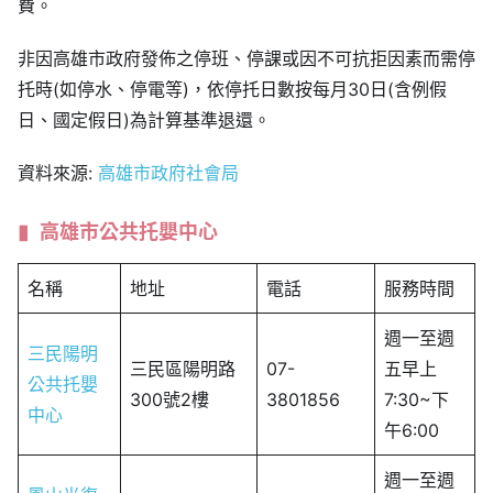
費。
非因高雄市政府發佈之停班、停課或因不可抗拒因素而需停
托時(如停水、停電等)，依停托日數按每月30日(含例假
日、國定假日)為計算基準退還。
資料來源:
高雄市政府社會局
高雄市公共托嬰中心
名稱
地址
電話
服務時間
週一至週
三民陽明
三民區陽明路
07-
五早上
公共托嬰
300號2樓
3801856
7:30~下
中心
午6:00
週一至週