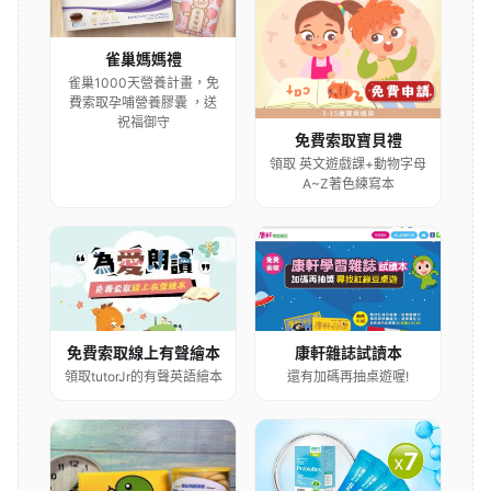
雀巢媽媽禮
雀巢1000天營養計畫，免
費索取孕哺營養膠囊 ，送
祝福御守
免費索取寶貝禮
領取 英文遊戲課+動物字母
A~Z著色練寫本
康軒雜誌試讀本
免費索取線上有聲繪本
還有加碼再抽桌遊喔!
領取tutorJr的有聲英語繪本