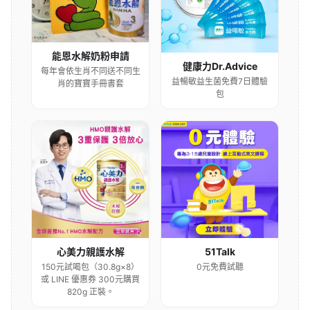
能恩水解奶粉申請
健康力Dr.Advice
每年會依生肖不同送不同生
益暢敏益生菌免費7日體驗
肖的寶寶手冊書套
包
心美力親護水解
51Talk
150元試喝包（30.8g×8）
0元免費試聽
或 LINE 優惠券 300元購買
820g 正裝。