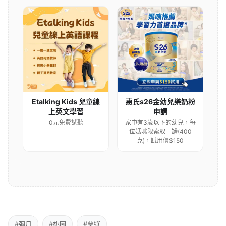
Etalking Kids 兒童線
惠氏s26金幼兒樂奶粉
上英文學習
申請
0元免費試聽
家中有3歲以下的幼兒，每
位媽咪限索取一罐(400
克)，試用價$150
#彌月
#桃園
#票選