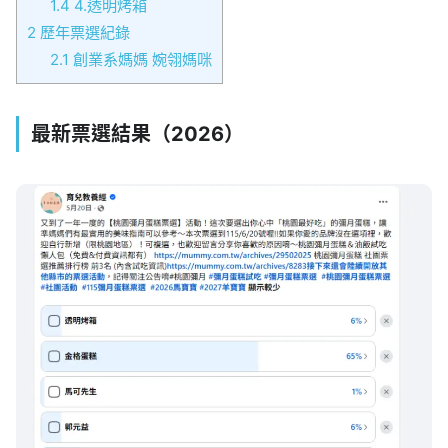
1.4
4.透明烤箱
2
歷年票選紀錄
2.1
創業系媽媽 婉翎媽咪
最新票選結果（2026）