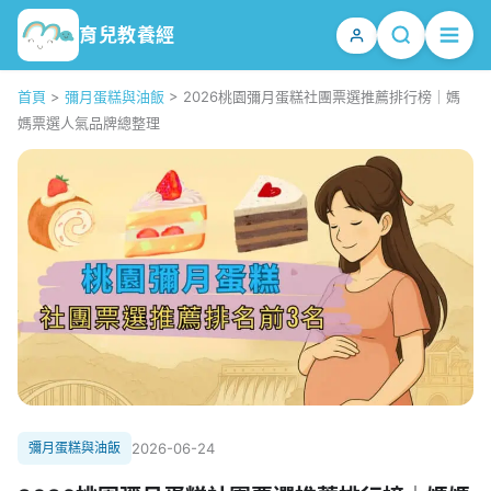
育兒教養經
首頁
>
彌月蛋糕與油飯
>
2026桃園彌月蛋糕社團票選推薦排行榜｜媽
媽票選人氣品牌總整理
彌月蛋糕與油飯
2026-06-24