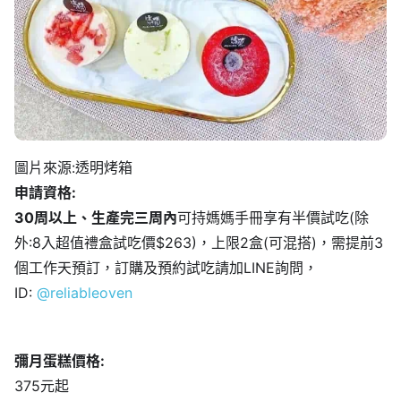
圖片來源:透明烤箱
申請資格:
30周以上、生產完三周內
可持媽媽手冊享有半價試吃(除
外:8入超值禮盒試吃價$263)，上限2盒(可混搭)，需提前3
個工作天預訂，訂購及預約試吃請加LINE詢問，
ID:
@reliableoven
彌月蛋糕價格:
375元起