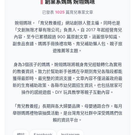
創業系媽媽 婉翎媽咪
已發表
1025
篇育兒專業文章
婉翎媽咪，「育兒教養經」網站創辦人暨主編，同時也是
「文創無限才華有限公司」負責人。自 2017 年起經營育兒
內容，至今已累積超過 900 篇原創文章，涵蓋懷孕知識、
副食品食譜、媽媽手冊換禮攻略、育兒補助懶人包、親子旅
遊推薦等主題。
身為3個孩子的媽媽，婉翎媽咪將親身育兒經驗轉化為實用
的教養資訊，致力於幫助新手爸媽在孕期到育兒各階段都能
獲得最即時、最完整的資訊支援。文章內容不僅涵蓋政府最
新的生育補助政策、各縣市幼兒園招生資訊，也包括居家可
操作的感統遊戲、DIY 玩具教學等親子互動內容。
「育兒教養經」長期與各大婦嬰品牌、母嬰通路合作，每月
舉辦媽媽禮物袋抽獎活動，是台灣育兒社群中深受媽媽們信
賴的資訊平台。
網站
Facebook
Instagram