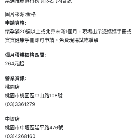
圖片來源:金格
申請資格:
懷孕滿20週以上或北鼻未滿1個月，現場出示憑媽媽手冊或
寶寶健康手冊即可申請。免費現場試吃體驗
彌月蛋糕價格區間:
264元起
營業資訊:
桃園店
桃園市桃園區中山路108號
(03)3361279
中壢店
桃園市中壢區延平路476號
(03)4268160