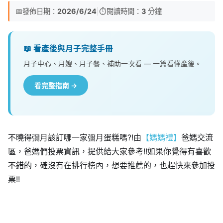
📅
發佈日期：
2026/6/24
|
⏱️
閱讀時間：
3
分鐘
📖 看產後與月子完整手冊
月子中心、月嫂、月子餐、補助一次看 — 一篇看懂產後。
看完整指南 →
不曉得彌月該訂哪一家彌月蛋糕嗎?!由
【媽媽禮】
爸媽交流
區，爸媽們投票資訊，提供給大家參考!!如果你覺得有喜歡
不錯的，確沒有在排行榜內，想要推薦的，也趕快來參加投
票!!