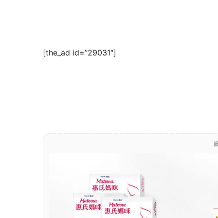
[the_ad id=”29031″]
廣