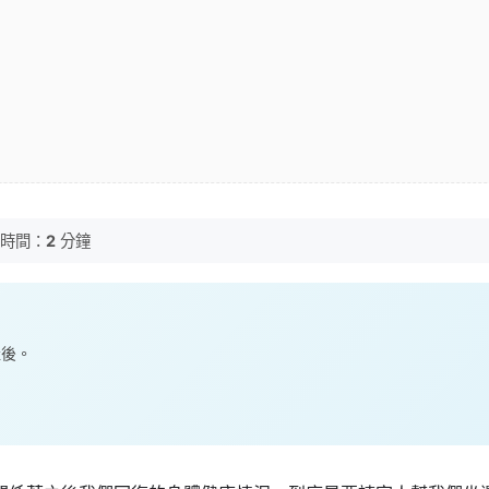
時間：
2
分鐘
產後。