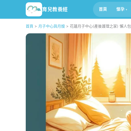
育兒教養經
首頁
懷孕
首頁
>
月子中心與月嫂
>
花蓮月子中心(產後護理之家) 懶人包