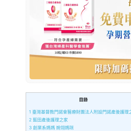
目錄
1
臺灣基督教門諾會醫療財團法人附設門諾產後護理
2
藍田產後護理之家
3
創業系媽媽 婉翎媽咪