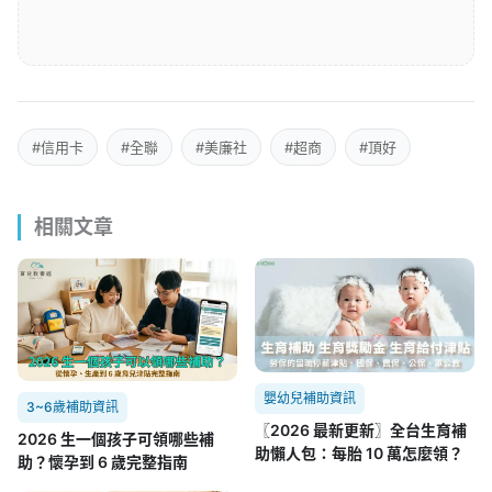
#信用卡
#全聯
#美廉社
#超商
#頂好
相關文章
嬰幼兒補助資訊
3~6歲補助資訊
〖2026 最新更新〗全台生育補
2026 生一個孩子可領哪些補
助懶人包：每胎 10 萬怎麼領？
助？懷孕到 6 歲完整指南