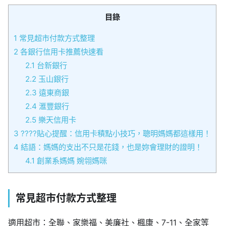
目錄
1
常見超市付款方式整理
2
各銀行信用卡推薦快速看
2.1
台新銀行
2.2
玉山銀行
2.3
遠東商銀
2.4
滙豐銀行
2.5
樂天信用卡
3
????貼心提醒：信用卡積點小技巧，聰明媽媽都這樣用！
4
結語：媽媽的支出不只是花錢，也是妳會理財的證明！
4.1
創業系媽媽 婉翎媽咪
常見超市付款方式整理
適用超市：全聯、家樂福、美廉社、楓康、7-11、全家等