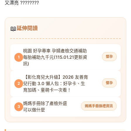
又漂亮 ????????
📖
延伸閱讀
桃園 好孕專車 孕婦產檢交通補助
每胎補助九千元(115.01.21更新資
懷孕
1
訊)
【彰化育兒大升級】2026 友善育
兒行動 3.0 懶人包：好孕卡、生
懷孕
2
育加碼、童萌卡一次看！
媽媽手冊除了產檢外還
媽媽手冊換禮資訊
3
可以做什麼