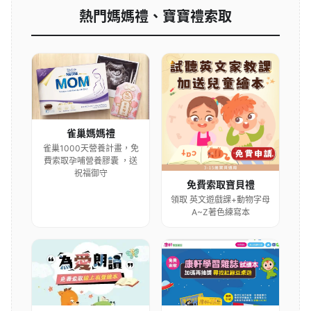
熱門媽媽禮、寶寶禮索取
雀巢媽媽禮
雀巢1000天營養計畫，免
費索取孕哺營養膠囊 ，送
祝福御守
免費索取寶貝禮
領取 英文遊戲課+動物字母
A~Z著色練寫本