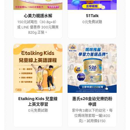
心美力親護水解
51Talk
150元試喝包（30.8g×8）
0元免費試聽
或 LINE 優惠券 300元購買
820g 正裝。
Etalking Kids 兒童線
惠氏s26金幼兒樂奶粉
上英文學習
申請
0元免費試聽
家中有3歲以下的幼兒，每
位媽咪限索取一罐(400
克)，試用價$150