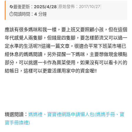
🔄
最後更新：
2025/4/28
|
|
原始發佈：
2017/10/27
⏱️
閱讀時間：
4
分鐘
應該有很多媽咪和我一樣，要上班又要照顧小孩，但在這個
年代感覺人兩隻腳，但錢是四隻腳，要怎樣節流又可以過一
定水準的生活呢?!這邊一篇文章，很適合平常下班菜市場已
經休息的媽媽閱讀，另外提醒一下媽咪，主要想做現金積點
部分，可以挑選一卡作為買菜使用，如果沒有可以看卡片的
結帳日，這樣可以更靈活運用家中的資金喔!!
精選閱讀：
媽媽禮、寶寶禮網路申請懶人包(媽媽手冊、寶
寶手冊換禮)