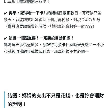
比三張卡輪流刷還有效率！
✔️
再來，記得看一下卡片的結帳日跟扣款日
，有時候只差
幾天，就能讓支出延後到下個月再付款，對現金流超加分
（像月底要繳保費的時候，這招真的會救妳一命????）
✔️
最後一個超重要！一定要設自動扣繳！
媽媽每天事情這麼多，哪記得每張卡什麼時候要繳？一不小
心就被收滯納金或循環利息，那真的很不甘心啊～
結語：媽媽的支出不只是花錢，也是妳會理財
的證明！