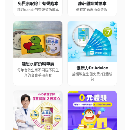
康軒雜誌試讀本
免費索取線上有聲繪本
還有加碼再抽桌遊喔!
領取tutorJr的有聲英語繪本
能恩水解奶粉申請
健康力Dr.Advice
每年會依生肖不同送不同生
益暢敏益生菌免費7日體驗
肖的寶寶手冊書套
包