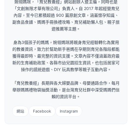
婉翎媽咪，「育兒教養經」網站創辦人暨主編，同時也是
「文創無限才華有限公司」負責人。自 2017 年起經營育兒
內容，至今已累積超過 900 篇原創文章，涵蓋懷孕知識、
副食品食譜、媽媽手冊換禮攻略、育兒補助懶人包、親子旅
遊推薦等主題。
身為3個孩子的媽媽，婉翎媽咪將親身育兒經驗轉化為實用
的教養資訊，致力於幫助新手爸媽在孕期到育兒各階段都能
獲得最即時、最完整的資訊支援。文章內容不僅涵蓋政府最
新的生育補助政策、各縣市幼兒園招生資訊，也包括居家可
操作的感統遊戲、DIY 玩具教學等親子互動內容。
「育兒教養經」長期與各大婦嬰品牌、母嬰通路合作，每月
舉辦媽媽禮物袋抽獎活動，是台灣育兒社群中深受媽媽們信
賴的資訊平台。
網站
Facebook
Instagram