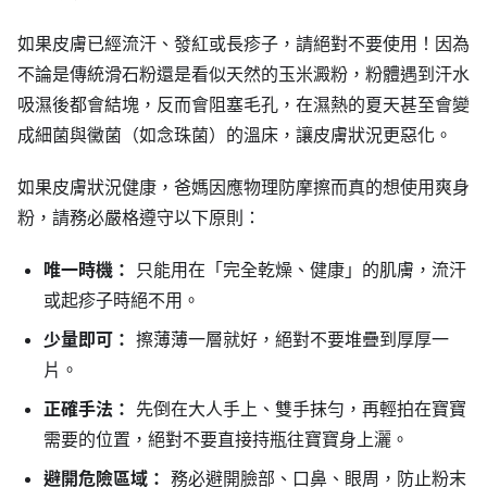
如果皮膚已經流汗、發紅或長疹子，請絕對不要使用！因為
不論是傳統滑石粉還是看似天然的玉米澱粉，粉體遇到汗水
吸濕後都會結塊，反而會阻塞毛孔，在濕熱的夏天甚至會變
成細菌與黴菌（如念珠菌）的溫床，讓皮膚狀況更惡化。
如果皮膚狀況健康，爸媽因應物理防摩擦而真的想使用爽身
粉，請務必嚴格遵守以下原則：
唯一時機：
只能用在「完全乾燥、健康」的肌膚，流汗
或起疹子時絕不用。
少量即可：
擦薄薄一層就好，絕對不要堆疊到厚厚一
片。
正確手法：
先倒在大人手上、雙手抹勻，再輕拍在寶寶
需要的位置，絕對不要直接持瓶往寶寶身上灑。
避開危險區域：
務必避開臉部、口鼻、眼周，防止粉末