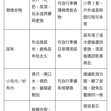
可自行準備
少帶 1 套，
奶、尿濕、
替換衣物
薄棉透氣衣
戶外或長時
玩水或弄髒
物
間行程可多
時更換
帶
尿布濕了或
外出換尿
可自行準備
大便後盡快
尿布
布、避免尿
日常慣用尿
更換，清潔
布包太久
布
後確認乾爽
再包
擦汗、擦口
建議乾濕分
小毛巾／紗
水、擦奶
可自行準備
開，髒了就
布巾
水、皺摺處
多條替換
換，避免反
輕拍
覆擦同一條
很容易忘
裝髒衣服、