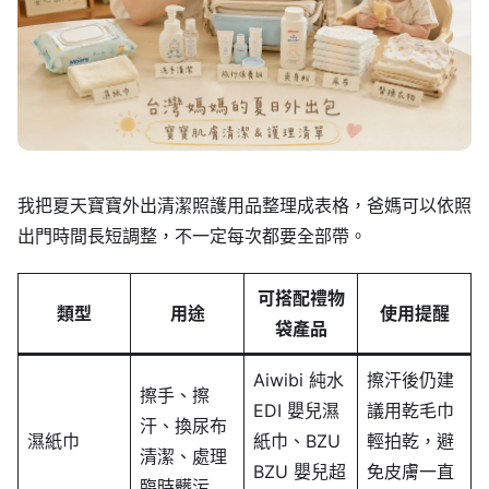
我把夏天寶寶外出清潔照護用品整理成表格，爸媽可以依照
出門時間長短調整，不一定每次都要全部帶。
可搭配禮物
類型
用途
使用提醒
袋產品
Aiwibi 純水
擦汗後仍建
擦手、擦
EDI 嬰兒濕
議用乾毛巾
汗、換尿布
濕紙巾
紙巾、BZU
輕拍乾，避
清潔、處理
BZU 嬰兒超
免皮膚一直
臨時髒污