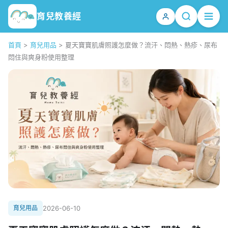
育兒教養經
首頁
>
育兒用品
>
夏天寶寶肌膚照護怎麼做？流汗、悶熱、熱疹、尿布
悶住與爽身粉使用整理
育兒用品
2026-06-10