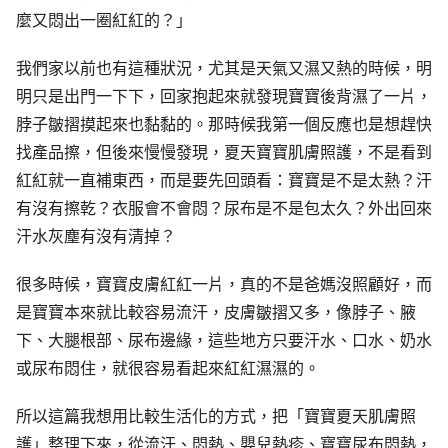
麼又悶出一圈紅紅的？」
我們家以前也有這種狀況，尤其是天氣又濕又熱的時候，明
明只是出門一下下，回家抱起來就發現寶寶後背濕了一片，
脖子皺摺摸起來也黏黏的。那時候我第一個反應也是想趕快
找產品擦，但後來慢慢發現，夏天寶寶肌膚照護，不是看到
紅紅就一直補東西，而是要先回頭看：寶寶是不是太熱？汗
有沒有擦乾？衣服會不會悶？尿布是不是包太久？外出回來
汗水灰塵有沒有清掉？
很多時候，寶寶皮膚紅紅一片，真的不是爸媽沒照顧好，而
是寶寶本來就比較容易流汗，皮膚皺摺又多，像脖子、腋
下、大腿根部、尿布邊緣，這些地方只要汗水、口水、奶水
或尿布悶住，就很容易看起來紅紅濕濕的。
所以這篇我想用比較生活化的方式，把「寶寶夏天肌膚照
護」整理下來，從流汗、悶熱、嬰兒熱疹、寶寶尿布悶熱，