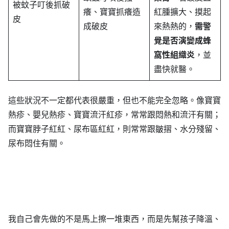
被蚊子叮後抓破
癢、寶寶抓癢造
紅腫擴大、摸起
皮
成破皮
來熱熱的，
需警
覺是否演變成蜂
窩性組織炎
，並
盡快就醫。
這些狀況不一定都代表很嚴重，但也不能完全忽略。像寶寶
熱疹、嬰兒熱疹、寶寶流汗紅疹，常常跟悶熱和流汗有關；
而寶寶脖子紅紅、尿布區紅紅，則常常跟皺摺、水分殘留、
尿布悶住有關。
我自己會先做的不是馬上擦一堆東西，而是先幫孩子降溫、