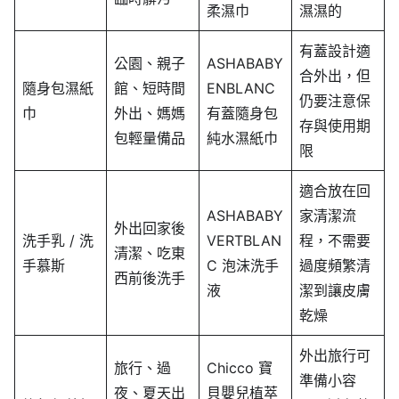
柔濕巾
濕濕的
有蓋設計適
公園、親子
ASHABABY
合外出，但
隨身包濕紙
館、短時間
ENBLANC
仍要注意保
巾
外出、媽媽
有蓋隨身包
存與使用期
包輕量備品
純水濕紙巾
限
適合放在回
ASHABABY
家清潔流
外出回家後
洗手乳 / 洗
VERTBLAN
程，不需要
清潔、吃東
手慕斯
C 泡沫洗手
過度頻繁清
西前後洗手
液
潔到讓皮膚
乾燥
外出旅行可
旅行、過
Chicco 寶
準備小容
夜、夏天出
貝嬰兒植萃