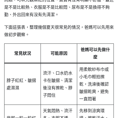
是不是比較熱、衣服是不是比較悶、尿布是不是換得不夠
勤、外出回來有沒有先清潔。
下面這張表，整理幾個夏天很常見的情況，爸媽可以先用來
做初步觀察。
爸媽可以先做什
常見狀況
可能原因
麼
用柔軟紗布巾或
流汗、口水奶水
小毛巾輕拍擦
脖子紅紅、皺摺
卡在皺摺、清潔
乾，洗澡後確認
處濕濕
後沒有擦乾、脖
皺摺乾爽，避免
子悶住
一直悶著
天氣悶熱、流汗
先移到涼爽環
背部一粒一粒紅
多、衣服不透
境，擦乾汗水，