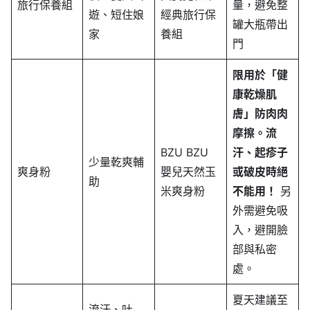
旅行保養組
量，避免整
遊、短住娘
經典旅行保
罐大瓶帶出
家
養組
門
限用於「健
康乾燥肌
膚」防肉肉
摩擦。流
BZU BZU
汗、起疹子
少量乾爽輔
爽身粉
嬰兒天然玉
或破皮時絕
助
米爽身粉
不能用！
另
外需避免吸
入，避開臉
部與私密
處。
夏天建議至
流汗、吐