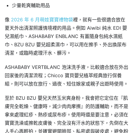
少量乾爽輔助用品
像
2026 年 6 月萌娃寶寶禮物袋
裡，就有一些很適合放在
夏天外出清潔照護情境裡的用品。例如 Aiwibi 純水 EDI 嬰
兒濕紙巾、ASHABABY ENBLANC 有蓋隨身包純水濕紙
巾、BZU BZU 嬰兒超柔濕巾，可以用在擦手、外出換尿布
清潔，或臨時處理汗水、髒污。
ASHABABY VERTBLANC 泡沫洗手液，比較適合放在外出
回家後的清潔流程；Chicco 寶貝嬰兒植萃經典旅行保養
組，則可以放在旅行、過夜、短住娘家或親子出遊時使用。
至於 BZU BZU 嬰兒天然玉米爽身粉，我會把它定位在『肌
膚完全乾燥、健康時，減少肉肉摩擦』的防護輔助，而不是
拿來處理紅疹、熱疹或尿布疹。使用時還是要注意，必須在
寶寶洗澡或擦乾皮膚後、完全沒有汗水的狀態下，先倒在大
人手心再輕拍，並確實避開臉部、私密處與破皮處，避免粉