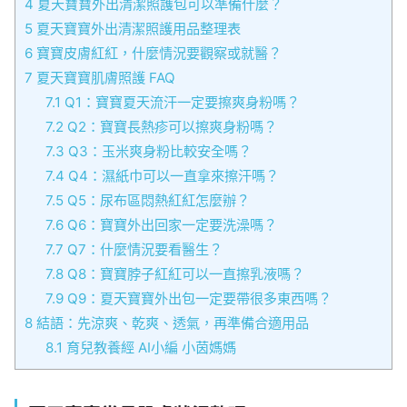
4
夏天寶寶外出清潔照護包可以準備什麼？
5
夏天寶寶外出清潔照護用品整理表
6
寶寶皮膚紅紅，什麼情況要觀察或就醫？
7
夏天寶寶肌膚照護 FAQ
7.1
Q1：寶寶夏天流汗一定要擦爽身粉嗎？
7.2
Q2：寶寶長熱疹可以擦爽身粉嗎？
7.3
Q3：玉米爽身粉比較安全嗎？
7.4
Q4：濕紙巾可以一直拿來擦汗嗎？
7.5
Q5：尿布區悶熱紅紅怎麼辦？
7.6
Q6：寶寶外出回家一定要洗澡嗎？
7.7
Q7：什麼情況要看醫生？
7.8
Q8：寶寶脖子紅紅可以一直擦乳液嗎？
7.9
Q9：夏天寶寶外出包一定要帶很多東西嗎？
8
結語：先涼爽、乾爽、透氣，再準備合適用品
8.1
育兒教養經 AI小編 小茵媽媽