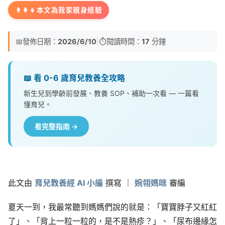
👨‍👩‍👧
本文為我家親身經驗
📅
發佈日期：
2026/6/10
|
⏱️
閱讀時間：
17
分鐘
📖 看 0-6 歲育兒教養全攻略
新生兒到學齡前發展、教養 SOP、補助一次看 — 一篇看
懂育兒。
看完整指南 →
此文由
育兒教養經 AI 小編
撰寫 ｜
婉翎媽咪
審編
夏天一到，我最常聽到媽媽們說的就是：「寶寶脖子又紅紅
了」、「背上一粒一粒的，是不是熱疹？」、「尿布邊緣怎