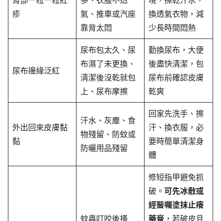
疹
氣、推車或汽座
換透氣衣物，減
靠背太悶
少長時間悶熱
尿布包太久、尿
勤換尿布，大便
布濕了未更換、
後盡快清潔，包
尿布邊緣泛紅
清潔後沒乾就包
尿布前確認皮膚
上、尿布摩擦
乾爽
回家先洗手、擦
汗水、灰塵、食
外出回來皮膚黏
汗、換衣服，必
物殘留、防蚊或
黏
要時簡單清潔身
防曬用品殘留
體
修短指甲避免抓
破。
可先冰敷或
經醫囑塗抹止癢
蚊蟲叮咬後搔
藥膏
，若破皮且