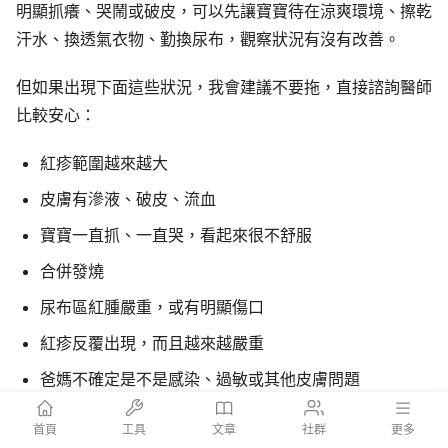
明顯抓癢、哭鬧或破皮，可以先讓寶寶待在涼爽環境、擦乾
汗水、換透氣衣物、勤換尿布，觀察狀況有沒有改善。
但如果出現下面這些狀況，我會建議不要拖，直接諮詢醫師
比較安心：
紅疹範圍越來越大
皮膚有滲液、破皮、流血
寶寶一直抓、一直哭，看起來很不舒服
合併發燒
尿布區紅腫嚴重，或有明顯傷口
紅疹反覆出現，而且越來越嚴重
爸媽不確定是不是感染、過敏或其他皮膚問題
我知道爸媽看到寶寶皮膚紅紅會很焦慮，但真的不用先責怪
首頁
工具
文章
社群
更多