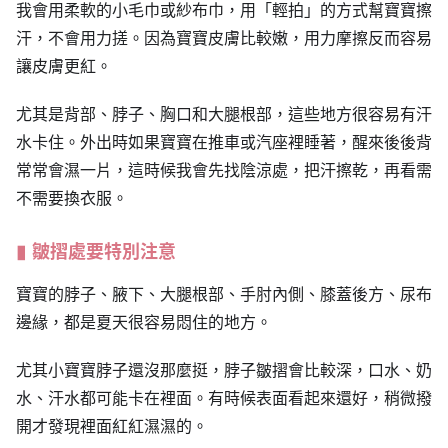
我會用柔軟的小毛巾或紗布巾，用「輕拍」的方式幫寶寶擦
汗，不會用力搓。因為寶寶皮膚比較嫩，用力摩擦反而容易
讓皮膚更紅。
尤其是背部、脖子、胸口和大腿根部，這些地方很容易有汗
水卡住。外出時如果寶寶在推車或汽座裡睡著，醒來後後背
常常會濕一片，這時候我會先找陰涼處，把汗擦乾，再看需
不需要換衣服。
皺摺處要特別注意
寶寶的脖子、腋下、大腿根部、手肘內側、膝蓋後方、尿布
邊緣，都是夏天很容易悶住的地方。
尤其小寶寶脖子還沒那麼挺，脖子皺摺會比較深，口水、奶
水、汗水都可能卡在裡面。有時候表面看起來還好，稍微撥
開才發現裡面紅紅濕濕的。