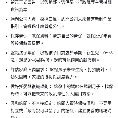
留意正式公告：以勞動部、勞保局、行政院等主管機關
資訊為準
詢問公司人資：探探口風，詢問公司未來若有新制作業
指引，會透過什麼管道公告。
保存勞保／就保資料：清楚自己的勞保、就保投保年資
與投保薪資級距。
盤點孩子年齡：檢視孩子目前處於孕期、新生兒、0～3
歲，還是3～6歲階段，對應可能適用的新假別。
評估家庭照顧需求： 盤點孩子未來生病、打預防針、上
幼兒園時，家裡的後援與調度戰力。
做好托嬰與復職規劃： 懷孕中的媽咪在規劃月子、找保
母時，可以把未來的政策彈性列入備用方案。
溫和詢問，不直接認定：詢問人資時保持溫和，不要用
對立或「政府說可以請了」的語氣，建立友善的職場溝
通。