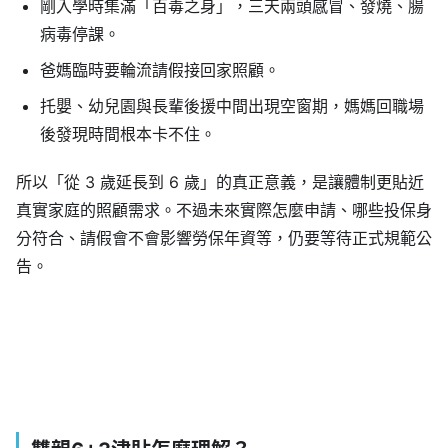
剛入學時集滿「百毒之身」，三天兩頭感冒、發燒、腸
病毒停課。
爸媽臨時要輪流請假接回家照顧。
托嬰、幼兒園與長輩後援中間出現空窗期，媽媽回職場
後發現時間根本卡不住。
所以「從 3 歲延長到 6 歲」的真正意義，是讓體制更貼近
真實家庭的照顧需求。不過未來實際怎麼申請、哪些投保身
分符合、請假會不會影響勞保年資等，仍要等待正式規範公
告。