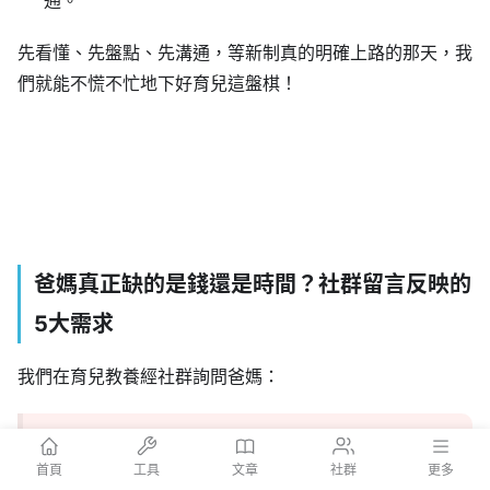
先看懂、先盤點、先溝通，等新制真的明確上路的那天，我
們就能不慌不忙地下好育兒這盤棋！
爸媽真正缺的是錢還是時間？社群留言反映的
5大需求
我們在育兒教養經社群詢問爸媽：
如果政府願意多幫忙一件事，妳最希望是哪一
首頁
工具
文章
社群
更多
項？