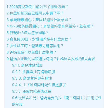
1
2026育兒新制目前公布了哪些方向？
2
這些新制現在已經可以申請了嗎？
3
孕媽咪最關心：產假12週是什麼意思？
4
0～6歲爸媽最關心：育嬰留停變育兒留停，差在哪？
5
雙親6+3津貼怎麼理解？
6
育兒假60日，對職場爸媽有什麼幫助？
7
彈性減工時，爸媽最可能怎麼用？
8
爸媽現在可以先做什麼準備？
9
爸媽真正缺的是錢還是時間？社群留言反映的5大需求
9.1
1. 育兒津貼增加
9.2
2. 托嬰與托育補助增加
9.3
3. 育嬰留停更有彈性
9.4
4. 上下班時間能配合接送孩子
9.5
5. 產假與陪產假延長
9.6
從留言看見：爸媽需要的是「錢＋時間＋真正用得到
的制度」