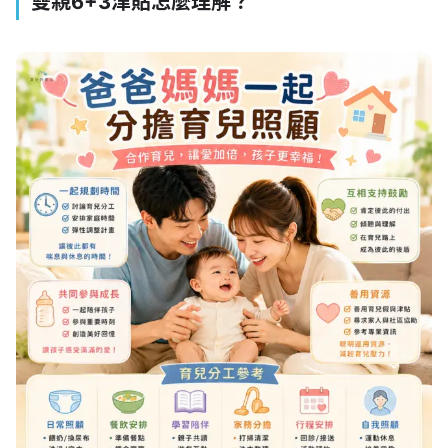
雙親6+3津貼怎麼理解？