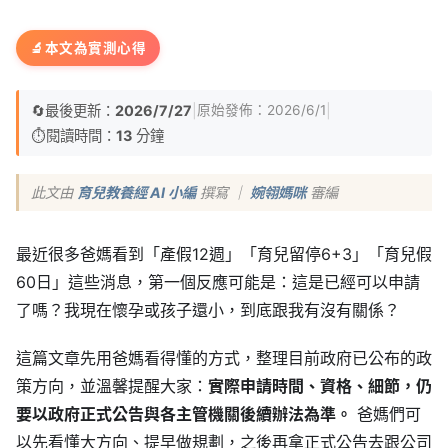
🔬
本文為實測心得
🔄
最後更新：
2026/7/27
|
|
原始發佈：
2026/6/1
⏱️
閱讀時間：
13
分鐘
此文由
育兒教養經 AI 小編
撰寫 ｜
婉翎媽咪
審編
最近很多爸媽看到「產假12週」「育兒留停6+3」「育兒假
60日」這些消息，第一個反應可能是：這是已經可以申請
了嗎？我現在懷孕或孩子還小，到底跟我有沒有關係？
這篇文章先用爸媽看得懂的方式，整理目前政府已公布的政
策方向，並溫馨提醒大家：
實際申請時間、資格、細節，仍
要以政府正式公告與各主管機關後續辦法為準。
爸媽們可
以先看懂大方向、提早做規劃，之後再拿正式公告去跟公司