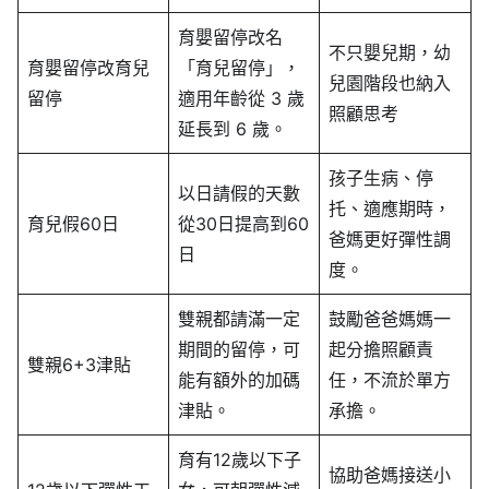
育嬰留停改名
不只嬰兒期，幼
育嬰留停改育兒
「育兒留停」，
兒園階段也納入
留停
適用年齡從 3 歲
照顧思考
延長到 6 歲。
孩子生病、停
以日請假的天數
托、適應期時，
育兒假60日
從30日提高到60
爸媽更好彈性調
日
度。
雙親都請滿一定
鼓勵爸爸媽媽一
期間的留停，可
起分擔照顧責
雙親6+3津貼
能有額外的加碼
任，不流於單方
津貼。
承擔。
育有12歲以下子
協助爸媽接送小