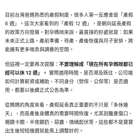
目前台灣爸媽熟悉的產假制度，很多人第一反應會是「產假
8 週」。這次大家看到的「產假 12 週」，是朝向延長產假
的政策方向發展。對孕媽咪來說，最直接的好處就是：如果
未來正式上路，產前準備、待產、產後恢復與月子安排，將
能擁有更多喘息與調養的空間。
但這裡一定要再次提醒：
不要理解成「現在所有孕媽咪都已
經可以休 12 週」。
實際適用時間、是否溯及既往、公司端
如何計算薪資或補助、不同身分（勞保、公保等）是否適
用，都要以後續正式公告為準。
從媽媽的角度來看，產假延長真正重要的不只是「多休幾
天」，而是產後身體真的需要時間恢復。尤其剖腹產傷口、
親餵卡關、半夜餵奶、惡露、情緒起伏等，這些都不是寶寶
出生後短短幾週就能馬上調整好的。