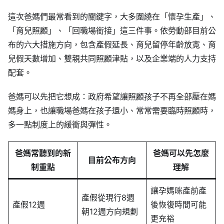
這次爸媽們最常看到的關鍵字，大多圍繞在「懷孕生產」、
「育兒照顧」、「回職場銜接」這三件事。依勞動部目前公
布的六大措施方向，包含產假延長、育兒留停年齡放寬、育
兒假天數增加、雙親共同照顧津貼，以及企業端的人力支持
配套。
爸媽可以先把它想成：政府希望讓照顧孩子不再全部壓在媽
媽身上，也讓職場爸媽在孩子還小、常常需要臨時照顧時，
多一點制度上的緩衝與彈性。
爸媽常聽到的新
爸媽可以先怎麼
目前公布方向
制重點
理解
讓孕媽咪產前產
產假從現行8週
產假12週
後恢復時間可能
朝12週方向規劃
更充裕