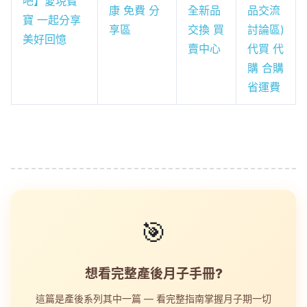
吧】愛現寶
康 免費 分
全新品
品交流
寶 一起分享
享區
交換 買
討論區)
美好回憶
賣中心
代買 代
購 合購
省運費
🎯
想看完整產後月子手冊?
這篇是產後系列其中一篇 — 看完整指南掌握月子期一切