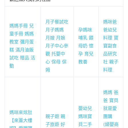
月子餐試吃
媽咪爸
媽媽手冊 兒
月子媽媽
孕媽咪
爸幼兒
童手冊 媽媽
月嫂 月娘
哺乳 餵
料理 寶
教室 彌月蛋
月子中心參
母奶 懷
寶副食
糕 滿月油飯
觀 托嬰中
孕 育兒
品研究
試吃 贈品 活
心 保母 保
教養
社 親子
動
姆
料理
媽媽 爸
爸 寶貝
嬰幼兒
就是愛
媽咪來炫肚
親子遊 親
媽咪寶
團購
【來蓋大樓
子旅遊 好
貝二手
(婦嬰商