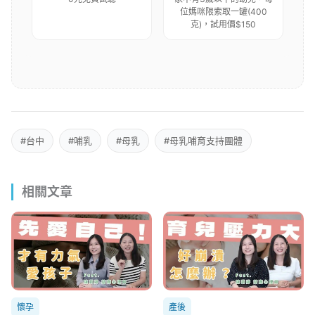
位媽咪限索取一罐(400
克)，試用價$150
#台中
#哺乳
#母乳
#母乳哺育支持團體
相關文章
懷孕
產後