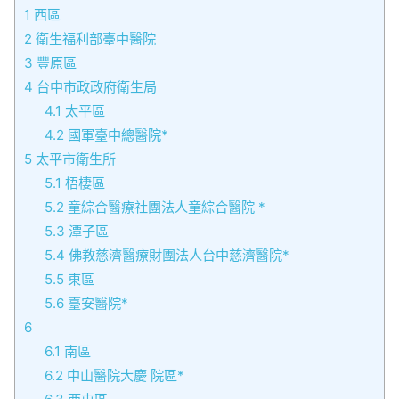
1
西區
2
衛生福利部臺中醫院
3
豐原區
4
台中市政政府衛生局
4.1
太平區
4.2
國軍臺中總醫院*
5
太平市衛生所
5.1
梧棲區
5.2
童綜合醫療社團法人童綜合醫院 *
5.3
潭子區
5.4
佛教慈濟醫療財團法人台中慈濟醫院*
5.5
東區
5.6
臺安醫院*
6
6.1
南區
6.2
中山醫院大慶 院區*