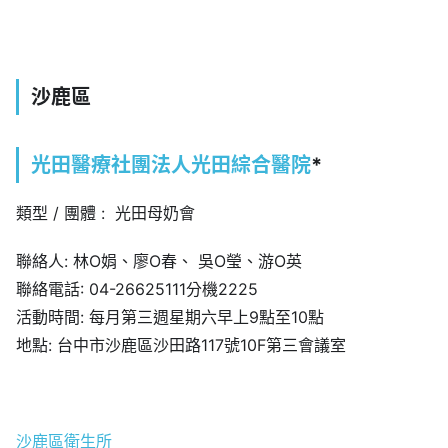
沙鹿區
光田醫療社團法人光田綜合醫院
*
類型 / 團體 : 光田母奶會
聯絡人: 林O娟、廖O春、 吳O瑩、游O英
聯絡電話: 04-26625111分機2225
活動時間: 每月第三週星期六早上9點至10點
地點: 台中市沙鹿區沙田路117號10F第三會議室
沙鹿區衛生所