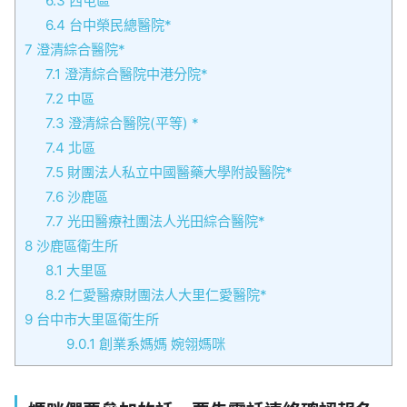
6.3
西屯區
6.4
台中榮民總醫院*
7
澄清綜合醫院*
7.1
澄清綜合醫院中港分院*
7.2
中區
7.3
澄清綜合醫院(平等) *
7.4
北區
7.5
財團法人私立中國醫藥大學附設醫院*
7.6
沙鹿區
7.7
光田醫療社團法人光田綜合醫院*
8
沙鹿區衛生所
8.1
大里區
8.2
仁愛醫療財團法人大里仁愛醫院*
9
台中市大里區衛生所
9.0.1
創業系媽媽 婉翎媽咪