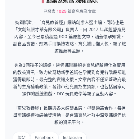
創業系媽媽 婉翎媽咪
已發表
1025
篇育兒專業文章
婉翎媽咪，「育兒教養經」網站創辦人暨主編，同時也是
「文創無限才華有限公司」負責人。自 2017 年起經營育兒
內容，至今已累積超過 900 篇原創文章，涵蓋懷孕知識、
副食品食譜、媽媽手冊換禮攻略、育兒補助懶人包、親子旅
遊推薦等主題。
身為3個孩子的媽媽，婉翎媽咪將親身育兒經驗轉化為實用
的教養資訊，致力於幫助新手爸媽在孕期到育兒各階段都能
獲得最即時、最完整的資訊支援。文章內容不僅涵蓋政府最
新的生育補助政策、各縣市幼兒園招生資訊，也包括居家可
操作的感統遊戲、DIY 玩具教學等親子互動內容。
「育兒教養經」長期與各大婦嬰品牌、母嬰通路合作，每月
舉辦媽媽禮物袋抽獎活動，是台灣育兒社群中深受媽媽們信
賴的資訊平台。
網站
Facebook
Instagram