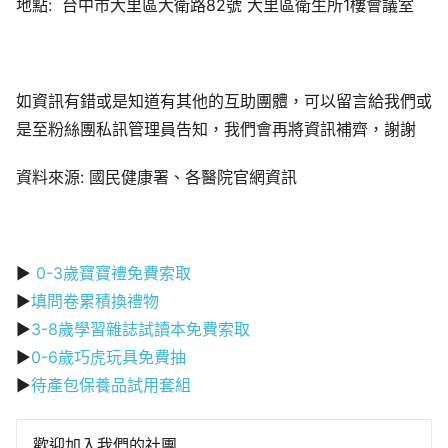
地點: 台中市大里區大衛路82號 大里區衛生所1樓會議室
如資訊有錯或是知道有其他的互助團體，可以留言給我們或
是至粉絲團私訊管理員告知，我們會再將資訊補齊，謝謝
資料來源: 國民健康署、各醫院官網資訊
▶
0-3歲寶寶禮免費索取
▶
填問卷累積換禮物
▶
3-8歲學習雜誌試讀本免費索取
▶
0-6歲巧虎玩具免費抽
▶
待產包保養品試用套組
歡迎加入我們的社團