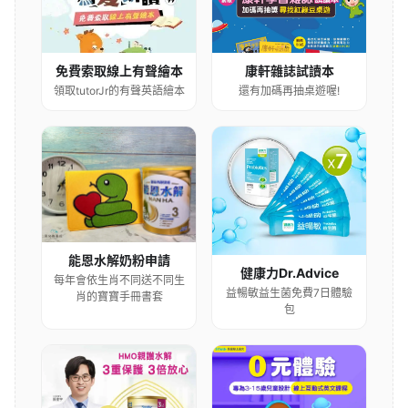
康軒雜誌試讀本
免費索取線上有聲繪本
還有加碼再抽桌遊喔!
領取tutorJr的有聲英語繪本
能恩水解奶粉申請
健康力Dr.Advice
每年會依生肖不同送不同生
益暢敏益生菌免費7日體驗
肖的寶寶手冊書套
包