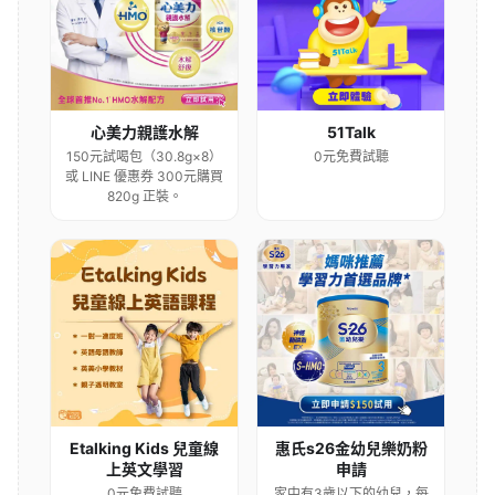
心美力親護水解
51Talk
150元試喝包（30.8g×8）
0元免費試聽
或 LINE 優惠券 300元購買
820g 正裝。
Etalking Kids 兒童線
惠氏s26金幼兒樂奶粉
上英文學習
申請
0元免費試聽
家中有3歲以下的幼兒，每