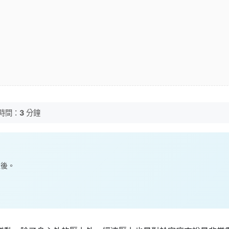
時間：
3
分鐘
產後。