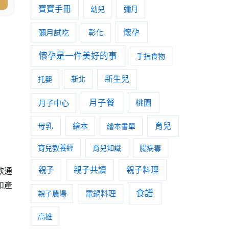
寶寶手冊
幼兒
彌月
懷孕
彌月試吃
彰化
懷孕是一件美好的事
手指食物
新生兒
托嬰
新北
月子餐
月子中心
桃園
育兒
母乳
繪本
繪本書單
育兒教養經
育兒知識
腸病毒
親子
親子共讀
親子料理
款通
如產
食譜
親子農場
電鍋料理
高雄