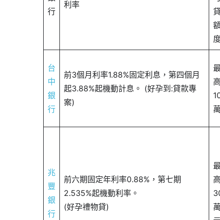
利率
行
台
前3個月利率1.88%固定利息，第四個月
中
起3.88%起機動計息。 (好孕到:貸款專
銀
1
案)
行
兆
前六期固定年利率0.88%，第七期
豐
2.535%起機動利率。
3
銀
(好孕禮物貸)
行