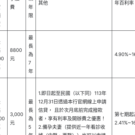
其他
年百利率
貸
費
年
額
限
度
最
最
長
高
8800
為
4.90%~1
00
元
7
萬
年
1.即日起至民國（以下同）113年
最
最
12月31日透過本行官網線上申請
高
長
信貸， 且於次月底前完成撥款
3,000
第七期起
00
為
者，享有利率及開辦費之優惠！
元
2.41%~1
萬
5
2.備孕夫妻（提供近一年看診收