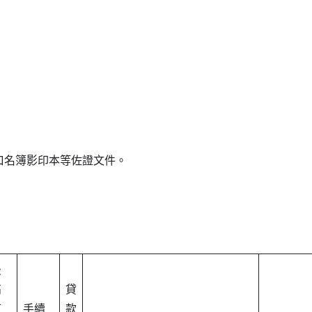
口名簿影印本等佐證文件。
最
高
貸
可
手續
款