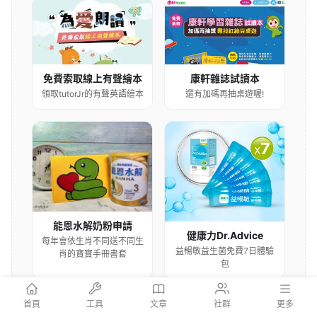
康軒雜誌試讀本
免費索取線上有聲繪本
還有加碼再抽桌遊喔!
領取tutorJr的有聲英語繪本
能恩水解奶粉申請
健康力Dr.Advice
每年會依生肖不同送不同生
益暢敏益生菌免費7日體驗
肖的寶寶手冊書套
包
首頁
工具
文章
社群
更多