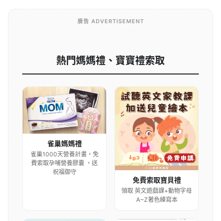
廣告 ADVERTISEMENT
熱門媽媽禮、寶寶禮索取
雀巢媽媽禮
雀巢1000天營養計畫，免
費索取孕哺營養膠囊 ，送
祝福御守
免費索取寶貝禮
領取 英文遊戲課+動物字母
A~Z著色練寫本