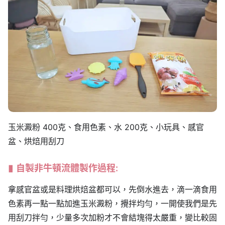
玉米澱粉 400克、食用色素、水 200克、小玩具、感官
盆、烘焙用刮刀
自製非牛頓流體製作過程:
拿感官盆或是料理烘焙盆都可以，先倒水進去，滴一滴食用
色素再一點一點加進玉米澱粉，攪拌均勻，一開使我們是先
用刮刀拌勻，少量多次加粉才不會結塊得太嚴重，變比較固