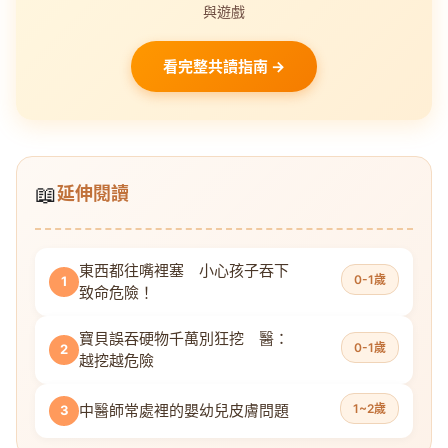
與遊戲
看完整共讀指南 →
📖
延伸閱讀
東西都往嘴裡塞 小心孩子吞下
0-1歲
1
致命危險！
寶貝誤吞硬物千萬別狂挖 醫：
0-1歲
2
越挖越危險
中醫師常處裡的嬰幼兒皮膚問題
1~2歲
3