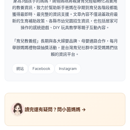
身為3個孩子的媽媽，婉翎媽咪將親身育兒經驗轉化為實用
的教養資訊，致力於幫助新手爸媽在孕期到育兒各階段都能
獲得最即時、最完整的資訊支援。文章內容不僅涵蓋政府最
新的生育補助政策、各縣市幼兒園招生資訊，也包括居家可
操作的感統遊戲、DIY 玩具教學等親子互動內容。
「育兒教養經」長期與各大婦嬰品牌、母嬰通路合作，每月
舉辦媽媽禮物袋抽獎活動，是台灣育兒社群中深受媽媽們信
賴的資訊平台。
網站
Facebook
Instagram
讀完還有疑問？問小茵媽媽 →