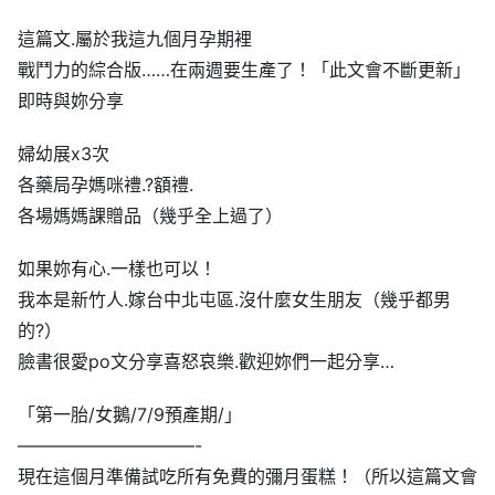
這篇文.屬於我這九個月孕期裡
戰鬥力的綜合版……在兩週要生產了！「此文會不斷更新」
即時與妳分享
婦幼展x3次
各藥局孕媽咪禮.
?️
額禮.
各場媽媽課贈品（幾乎全上過了）
如果妳有心.一樣也可以！
我本是新竹人.嫁台中北屯區.沒什麼女生朋友（幾乎都男
的
?
）
臉書很愛po文分享喜怒哀樂.歡迎妳們一起分享…
「第一胎/女鵝/7/9預產期/」
——————————-
現在這個月準備試吃所有免費的彌月蛋糕！（所以這篇文會