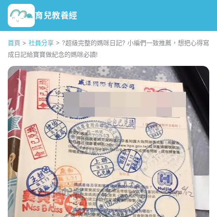
育兒教養經
首頁
>
社員分享
>
?超級完整的媽咪日記? 小編們一致推薦，想把心得寫
成日記給寶寶做紀念的媽咪必讀!