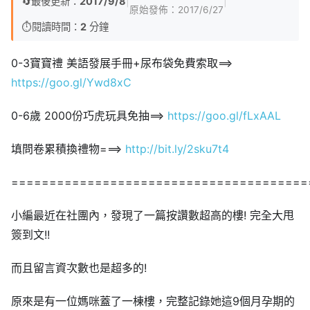
🔄
最後更新：
2017/9/8
|
|
原始發佈：
2017/6/27
⏱️
閱讀時間：
2
分鐘
0-3寶寶禮 美語發展手冊+尿布袋免費索取==>
https://goo.gl/Ywd8xC
0-6歲 2000份巧虎玩具免抽==>
https://goo.gl/fLxAAL
填問卷累積換禮物===>
http://bit.ly/2sku7t4
=======================================
小編最近在社團內，發現了一篇按讚數超高的樓! 完全大甩
簽到文!!
而且留言資次數也是超多的!
原來是有一位媽咪蓋了一棟樓，完整記錄她這9個月孕期的